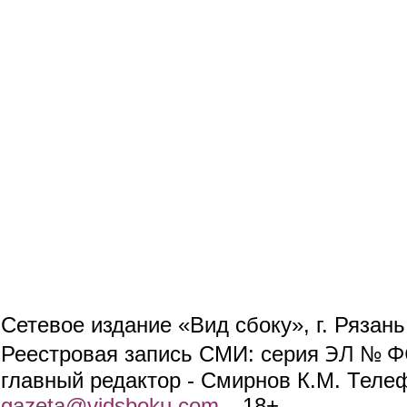
Сетевое издание «Вид сбоку», г. Рязан
ЭЛ № ФС
Реестровая запись СМИ: серия
главный редактор - Смирнов К.М. Телефо
gazeta@vidsboku.com
(link sends e-mail)
. 18+