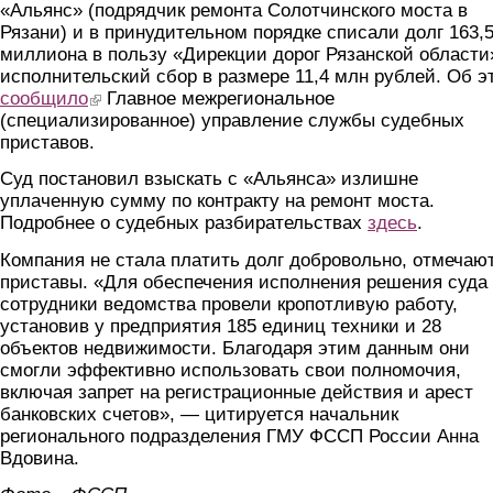
«Альянс» (подрядчик ремонта Солотчинского моста в
Рязани) и в принудительном порядке списали долг 163,
миллиона в пользу «Дирекции дорог Рязанской области
исполнительский сбор в размере 11,4 млн рублей. Об э
сообщило
(link is external)
Главное межрегиональное
(специализированное) управление службы судебных
приставов.
Суд постановил взыскать с «Альянса» излишне
уплаченную сумму по контракту на ремонт моста.
Подробнее о судебных разбирательствах
здесь
.
Компания не стала платить долг добровольно, отмечаю
приставы. «Для обеспечения исполнения решения суда
сотрудники ведомства провели кропотливую работу,
установив у предприятия 185 единиц техники и 28
объектов недвижимости. Благодаря этим данным они
смогли эффективно использовать свои полномочия,
включая запрет на регистрационные действия и арест
банковских счетов», — цитируется начальник
регионального подразделения ГМУ ФССП России Анна
Вдовина.