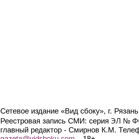
Сетевое издание «Вид сбоку», г. Рязан
ЭЛ № ФС
Реестровая запись СМИ: серия
главный редактор - Смирнов К.М. Телефо
gazeta@vidsboku.com
(link sends e-mail)
. 18+