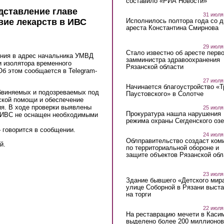
составило «РИА Новости»
дставление главе
31 июля
Исполнилось полтора года со д
вие лекарств в ИВС
ареста Константина Смирнова
29 июля
Стало известно об аресте перво
ения в адрес начальника УМВД
замминистра здравоохранения
и изолятора временного
Рязанской области
б этом сообщается в Telegram-
27 июля
Начинается благоустройство «
бвиняемых и подозреваемых под
Паустовского» в Солотче
ской помощи и обеспечение
ия. В ходе проверки выявлены
25 июля
Прокуратура нашла нарушения
т ИВС не оснащен необходимыми
режима охраны Сегденского озе
 говорится в сообщении.
24 июля
Облправительство создаст ком
й.
по территориальной обороне и
защите объектов Рязанской обл
23 июля
Здание бывшего «Детского мир
улице Соборной в Рязани выст
на торги
22 июля
На реставрацию мечети в Каси
выделено более 200 миллионов