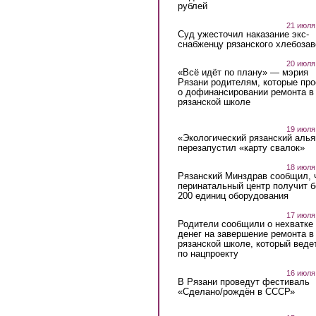
рублей
21 июля
Суд ужесточил наказание экс-
снабженцу рязанского хлебоза
20 июля
«Всё идёт по плану» — мэрия
Рязани родителям, которые пр
о дофинансировании ремонта в
рязанской школе
19 июля
«Экологический рязанский алья
перезапустил «карту свалок»
18 июля
Рязанский Минздрав сообщил, 
перинатальный центр получит 
200 единиц оборудования
17 июля
Родители сообщили о нехватке
денег на завершение ремонта в
рязанской школе, который веде
по нацпроекту
16 июля
В Рязани проведут фестиваль
«Сделано/рождён в СССР»