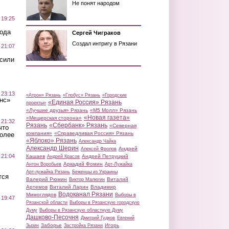
Не понят народом
 19:25
вода
Сергей Чиграков
Создал интригу в Рязани
 21:07
осили
 23:13
«Атрон» Рязань
«Глобус» Рязань
«Городские
нс»
«Единая Россия» Рязань
проекты»
«Лучшие друзья» Рязань
«М5 Молл» Рязань
«Новая газета»
«Мещерская сторона»
 21:32
Рязань
«Сбербанк» Рязань
«Северная
что
компания»
«Справедливая Россия» Рязань
более
«Яблоко» Рязань
Александр Чайка
Александр Шерин
Андрей
Алексей Фролов
 21:04
Кашаев
Андрей Петруцкий
Андрей Красов
Аркадий Фомин
Антон Воробьев
Арт-Лужайка
Арт-лужайка Рязань
Беженцы из Украины
тся
Валерий Рюмин
Виталий
Виктор Малюгин
Артемов
Виталий Ларин
Владимир
Водоканал Рязани
Мимоглядов
Выборы в
 19:47
Рязанской области
Выборы в Рязанскую городскую
Думу
Выборы в Рязанскую областную Думу
Дашково-Песочня
Дмитрий Гудков
Евгений
Заборье
Игорь
Зызин
Застройка Рязани