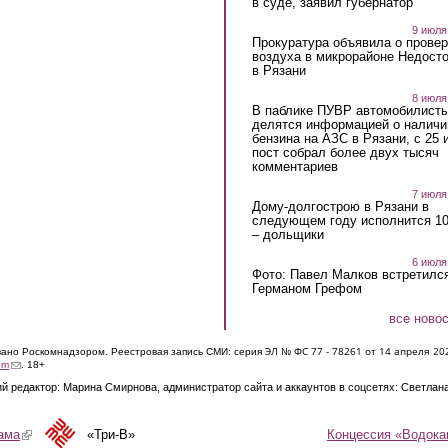
в суде, заявил губернатор
9 июля
Прокуратура объявила о провер
воздуха в микрорайоне Недост
в Рязани
8 июля
В паблике ПУВР автомобилист
делятся информацией о наличи
бензина на АЗС в Рязани, с 25 
пост собрал более двух тысяч
комментариев
7 июля
Дому-долгострою в Рязани в
следующем году исполнится 10
– дольщики
6 июля
Фото: Павел Малков встретился
Германом Грефом
все ново
ЭЛ № ФС 77 - 7826
1 от 14 апреля 20
овано Роскомнадзором. Реестровая запись СМИ: серия
(link sends e-mail)
om
. 18+
й редактор: Марина Смирнова, администратор сайта и аккаунтов в соцсетях: Светлан
Концессия «Водока
ама
(link is external)
«Три-В»