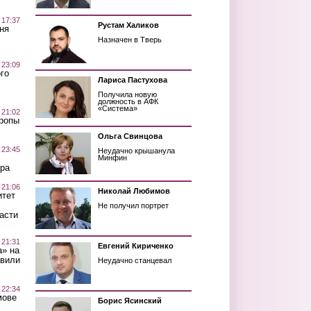
 17:37
Рустам Халиков
ня
Назначен в Тверь
 23:09
го
Лариса Пастухова
Получила новую
должность в АФК
«Система»
 21:02
Тропы
Ольга Свинцова
 23:45
Неудачно крышанула
Минфин
ра
 21:06
Николай Любимов
итет
Не получил портрет
асти
 21:31
Евгений Кириченко
а» на
авили
Неудачно станцевал
 22:34
мове
Борис Ясинский