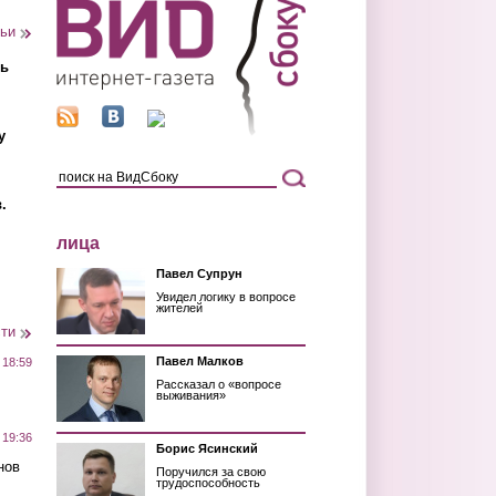
тьи
ть
у
.
лица
Павел Супрун
Увидел логику в вопросе
жителей
сти
Павел Малков
 18:59
Рассказал о «вопросе
выживания»
 19:36
Борис Ясинский
нов
Поручился за свою
трудоспособность