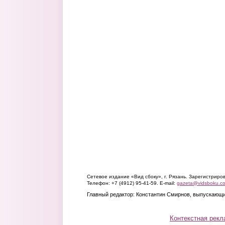
Сетевое издание «Вид сбоку», г. Рязань. Зарегистрир
Телефон: +7 (4912) 95-41-59. E-mail:
gazeta@vidsboku.c
Главный редактор: Константин Смирнов, выпускающи
Контекстная рекл