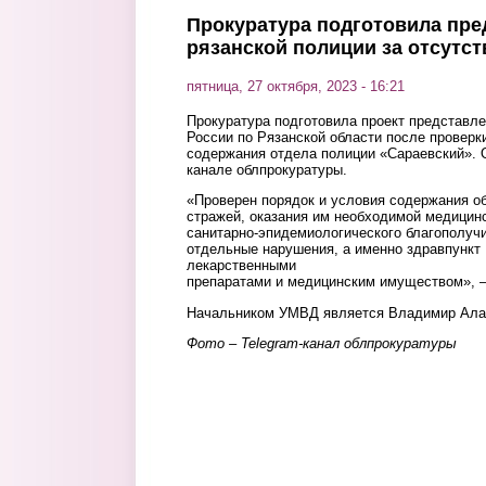
Прокуратура подготовила пре
рязанской полиции за отсутст
пятница, 27 октября, 2023 - 16:21
Прокуратура подготовила проект представл
России по Рязанской области после проверк
содержания отдела полиции «Сараевский». О
канале облпрокуратуры.
«Проверен порядок и условия содержания о
стражей, оказания им необходимой медицин
санитарно-эпидемиологического благополуч
отдельные нарушения, а именно здравпунк
лекарственными
препаратами и медицинским имуществом», –
Начальником УМВД является Владимир Ала
Фото – Telegram-канал облпрокуратуры