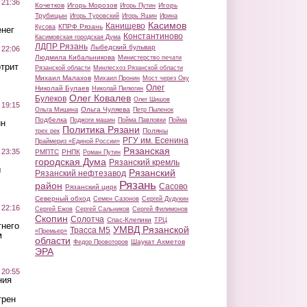
 21:36
Кочетков
Игорь Морозов
Игорь
Игорь Путин
Трубицын
Игорь Туровский
Игорь Яшин
Ирина
Касимов
Канищево
КПРФ Рязань
Кусова
нег
Константиново
Касимовская городская Дума
ЛДПР Рязань
Лыбедский бульвар
 22:06
Людмила Кибальникова
Министерство печати
трит
Рязанской области
Минлесхоз Рязанской области
Михаил Малахов
Михаил Пронин
Мост через Оку
Олег
Николай Булаев
Николай Пилюгин
Олег Ковалев
Булеков
Олег Шишов
 19:15
Ольга Чуляева
Ольга Мишина
Петр Пыленок
Подбелка
Поджоги машин
Пойма Павловки
Пойма
ин
Политика Рязани
Поляны
трех рек
РГУ им. Есенина
Праймериз «Единой России»
Рязанская
 23:35
РМПТС
РНПК
Роман Путин
городская Дума
Рязанский кремль
ы
Рязанский
Рязанский нефтезавод
Рязань
район
Сасово
Рязанский цирк
Северный обход
Семен Сазонов
Сергей Дудукин
 22:16
Сергей Ежов
Сергей Сальников
Сергей Филимонов
Скопин
Солотча
Спас-Клепики
ТРЦ
тнего
УМВД Рязанской
Трасса М5
«Премьер»
м
области
Шаукат Ахметов
Федор Провоторов
ЭРА
 20:55
ния
трен