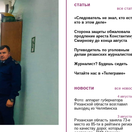
статьи
все ста
«Следователь не знал, кто ес
кто в этом деле»
Сторона защиты обжаловала
продление ареста Константин
Смирнову до конца августа
Путеводитель по уголовным
делам рязанских журналистов
Журналист? Будешь сидеть
Читайте нас в «Телеграме»
новости
все ново
4 августа
Фото: аппарат губернатора
Рязанской области возглавил
выходец из Челябинска
3 августа
Рязанская область заняла 73-е
место из 85-ти в рейтинге регио
по качеству дорог, который