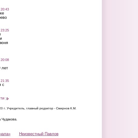
 20:43
ке
оево
 23:25
ы
и
июня
 20:08
 лет
 21:35
 с
сти
20 г.
Учредитель, главный редактор - Смирнов К.М.
а Чудакова.
нала»
Неизвестный Павлов