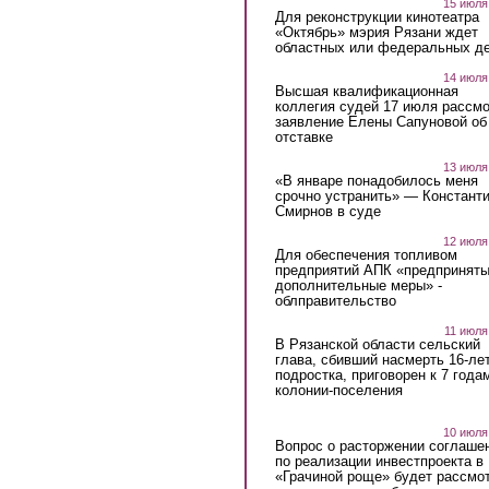
15 июля
Для реконструкции кинотеатра
«Октябрь» мэрия Рязани ждет
областных или федеральных де
14 июля
Высшая квалификационная
коллегия судей 17 июля рассмо
заявление Елены Сапуновой об
отставке
13 июля
«В январе понадобилось меня
срочно устранить» — Констант
Смирнов в суде
12 июля
Для обеспечения топливом
предприятий АПК «предпринят
дополнительные меры» -
облправительство
11 июля
В Рязанской области сельский
глава, сбивший насмерть 16-ле
подростка, приговорен к 7 года
колонии-поселения
10 июля
Вопрос о расторжении соглаше
по реализации инвестпроекта в
«Грачиной роще» будет рассмо