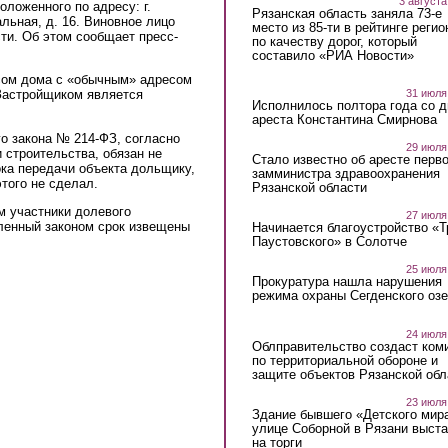
3 августа
ложенного по адресу: г.
Рязанская область заняла 73-е
альная, д. 16. Виновное лицо
место из 85-ти в рейтинге регио
ти. Об этом сообщает пресс-
по качеству дорог, который
составило «РИА Новости»
сом дома с «обычным» адресом
31 июля
Застройщиком является
Исполнилось полтора года со д
ареста Константина Смирнова
о закона № 214-ФЗ, согласно
29 июля
 строительства, обязан не
Стало известно об аресте перво
ока передачи объекта дольщику,
замминистра здравоохранения
этого не сделал.
Рязанской области
м участники долевого
27 июля
вленный законом срок извещены
Начинается благоустройство «
Паустовского» в Солотче
25 июля
Прокуратура нашла нарушения
режима охраны Сегденского озе
24 июля
Облправительство создаст ком
по территориальной обороне и
защите объектов Рязанской обл
23 июля
Здание бывшего «Детского мир
улице Соборной в Рязани выст
на торги