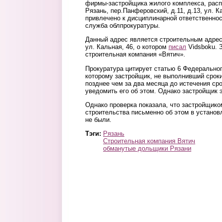
фирмы-застройщика жилого комплекса, распо
Рязань, пер.Панферовский, д.11, д.13, ул. К
привлечено к дисциплинарной ответственнос
служба облпрокуратуры.
Данный адрес является строительным адре
ул. Кальная, 46, о котором
писал
Vidsboku. 
строительная компания «Вятич».
Прокуратура цитирует статью 6 Федеральног
которому застройщик, не выполнивший сроки
позднее чем за два месяца до истечения ср
уведомить его об этом. Однако застройщик 
Однако проверка показала, что застройщико
строительства письменно об этом в устано
не были.
Тэги:
Рязань
Строительная компания Вятич
обманутые дольщики Рязани