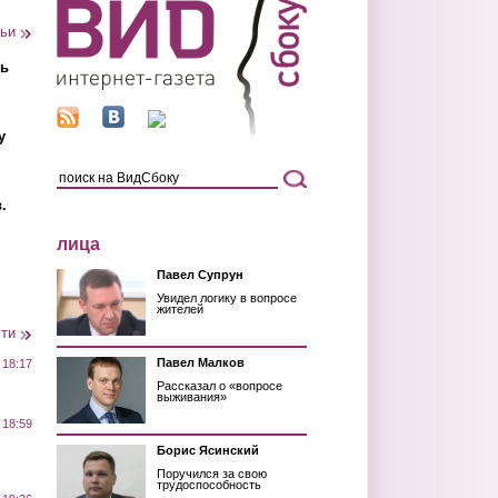
тьи
ть
у
.
лица
Павел Супрун
Увидел логику в вопросе
жителей
сти
Павел Малков
 18:17
Рассказал о «вопросе
выживания»
 18:59
Борис Ясинский
Поручился за свою
трудоспособность