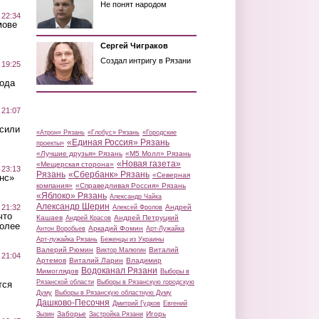
Не понят народом
 22:34
мове
Сергей Чиграков
Создал интригу в Рязани
 19:25
вода
 21:07
осили
«Атрон» Рязань
«Глобус» Рязань
«Городские
«Единая Россия» Рязань
проекты»
«Лучшие друзья» Рязань
«М5 Молл» Рязань
«Новая газета»
«Мещерская сторона»
 23:13
Рязань
«Сбербанк» Рязань
«Северная
нс»
компания»
«Справедливая Россия» Рязань
«Яблоко» Рязань
Александр Чайка
Александр Шерин
 21:32
Андрей
Алексей Фролов
что
Кашаев
Андрей Петруцкий
Андрей Красов
более
Аркадий Фомин
Антон Воробьев
Арт-Лужайка
Арт-лужайка Рязань
Беженцы из Украины
Валерий Рюмин
Виталий
Виктор Малюгин
 21:04
Артемов
Виталий Ларин
Владимир
Водоканал Рязани
Мимоглядов
Выборы в
Рязанской области
Выборы в Рязанскую городскую
тся
Думу
Выборы в Рязанскую областную Думу
Дашково-Песочня
Дмитрий Гудков
Евгений
Заборье
Игорь
Зызин
Застройка Рязани