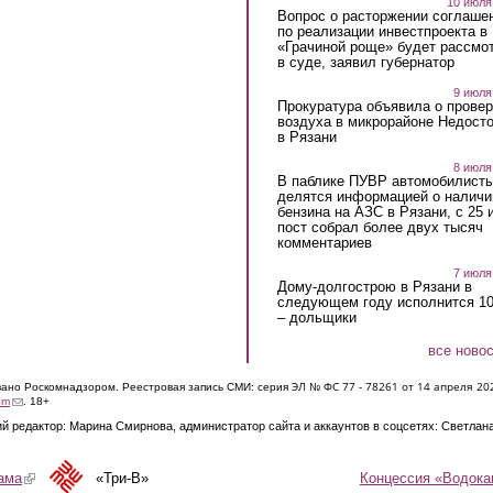
10 июля
Вопрос о расторжении соглаше
по реализации инвестпроекта в
«Грачиной роще» будет рассмо
в суде, заявил губернатор
9 июля
Прокуратура объявила о провер
воздуха в микрорайоне Недост
в Рязани
8 июля
В паблике ПУВР автомобилист
делятся информацией о наличи
бензина на АЗС в Рязани, с 25 
пост собрал более двух тысяч
комментариев
7 июля
Дому-долгострою в Рязани в
следующем году исполнится 10
– дольщики
все ново
ЭЛ № ФС 77 - 7826
1 от 14 апреля 20
овано Роскомнадзором. Реестровая запись СМИ: серия
(link sends e-mail)
om
. 18+
й редактор: Марина Смирнова, администратор сайта и аккаунтов в соцсетях: Светлан
Концессия «Водока
ама
(link is external)
«Три-В»