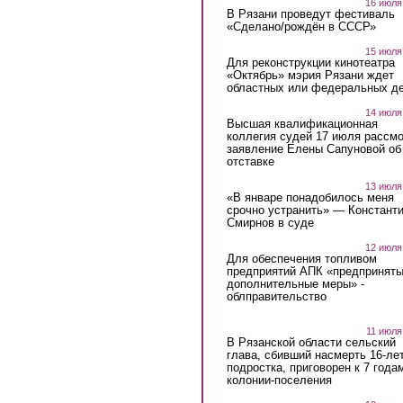
16 июля
В Рязани проведут фестиваль
«Сделано/рождён в СССР»
15 июля
Для реконструкции кинотеатра
«Октябрь» мэрия Рязани ждет
областных или федеральных де
14 июля
Высшая квалификационная
коллегия судей 17 июля рассмо
заявление Елены Сапуновой об
отставке
13 июля
«В январе понадобилось меня
срочно устранить» — Констант
Смирнов в суде
12 июля
Для обеспечения топливом
предприятий АПК «предпринят
дополнительные меры» -
облправительство
11 июля
В Рязанской области сельский
глава, сбивший насмерть 16-ле
подростка, приговорен к 7 года
колонии-поселения