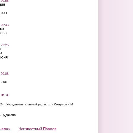
 20:55
ния
трен
 20:43
ке
оево
 23:25
ы
и
июня
 20:08
 лет
сти
20 г.
Учредитель, главный редактор - Смирнов К.М.
а Чудакова.
нала»
Неизвестный Павлов