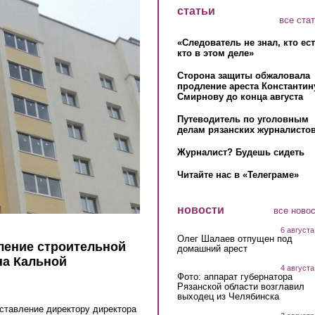
статьи
все ста
«Следователь не знал, кто ес
кто в этом деле»
Сторона защиты обжаловала
продление ареста Константин
Смирнову до конца августа
Путеводитель по уголовным
делам рязанских журналистов
Журналист? Будешь сидеть
Читайте нас в «Телеграме»
новости
все ново
6 августа
Олег Шалаев отпущен под
ление строительной
домашний арест
на Кальной
4 августа
Фото: аппарат губернатора
Рязанской области возглавил
выходец из Челябинска
ставление директору директора