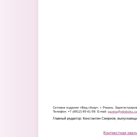
Сетевое издание «Вид сбоку», г. Рязань. Зарегистрир
Телефон: +7 (4912) 95-41-59. E-mail:
gazeta@vidsboku.c
Главный редактор: Константин Смирнов, выпускающи
Контекстная рекл