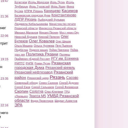
 19:47
Кочетков
Игорь Морозов
Игорь
Игорь Путин
Трубицын
Игорь Туровский
Игорь Яшин
Ирина
Касимов
Канищево
КПРФ Рязань
Кусова
Константиново
Касимовская городская Дума
 21:36
ЛДПР Рязань
Лыбедский бульвар
Людмила Кибальникова
Министерство печати
нег
Рязанской области
Минлесхоз Рязанской области
Михаил Малахов
Михаил Пронин
Мост через Оку
 22:06
Олег
Николай Булаев
Николай Пилюгин
Олег Ковалев
Булеков
Олег Шишов
трит
Ольга Чуляева
Ольга Мишина
Петр Пыленок
Подбелка
Поджоги машин
Пойма Павловки
Пойма
Политика Рязани
Поляны
трех рек
РГУ им. Есенина
Праймериз «Единой России»
 19:15
Рязанская
РМПТС
РНПК
Роман Путин
ин
городская Дума
Рязанский кремль
Рязанский
Рязанский нефтезавод
Рязань
район
Сасово
Рязанский цирк
 23:35
Северный обход
Семен Сазонов
Сергей Дудукин
ы
Сергей Ежов
Сергей Сальников
Сергей Филимонов
Скопин
Солотча
Спас-Клепики
ТРЦ
УМВД Рязанской
Трасса М5
«Премьер»
области
Шаукат Ахметов
Федор Провоторов
ЭРА
 22:16
тнего
м