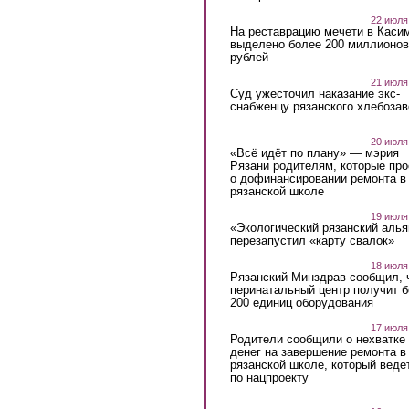
22 июля
На реставрацию мечети в Каси
выделено более 200 миллионов
рублей
21 июля
Суд ужесточил наказание экс-
снабженцу рязанского хлебоза
20 июля
«Всё идёт по плану» — мэрия
Рязани родителям, которые пр
о дофинансировании ремонта в
рязанской школе
19 июля
«Экологический рязанский алья
перезапустил «карту свалок»
18 июля
Рязанский Минздрав сообщил, 
перинатальный центр получит 
200 единиц оборудования
17 июля
Родители сообщили о нехватке
денег на завершение ремонта в
рязанской школе, который веде
по нацпроекту