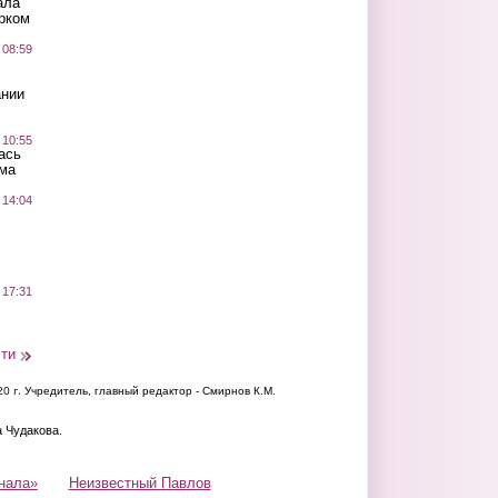
ала
рком
 08:59
ании
 10:55
ась
ма
 14:04
 17:31
сти
20 г.
Учредитель, главный редактор - Смирнов К.М.
а Чудакова.
нала»
Неизвестный Павлов