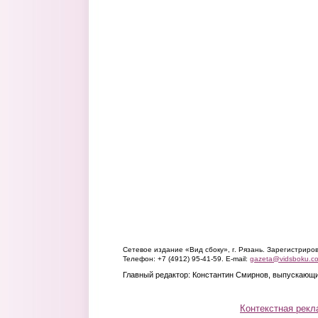
Сетевое издание «Вид сбоку», г. Рязань. Зарегистрир
Телефон: +7 (4912) 95-41-59. E-mail:
gazeta@vidsboku.c
Главный редактор: Константин Смирнов, выпускающи
Контекстная рекл