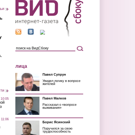
тьи
ть
у
.
лица
Павел Супрун
Увидел логику в вопросе
жителей
сти
Павел Малков
 10:05
ной
Рассказал о «вопросе
о
выживания»
 11:06
Борис Ясинский
й
Поручился за свою
трудоспособность