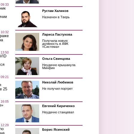
 09:33
ник
Рустам Халиков
ичии
Назначен в Тверь
 10:32
Лариса Пастухова
краже
на
Получила новую
должность в АФК
«Система»
 13:50
OVID
Ольга Свинцова
тся
Неудачно крышанула
Минфин
 09:21
Николай Любимов
я
е 25
Не получил портрет
 16:05
е»
Евгений Кириченко
Неудачно станцевал
 12:29
по
Борис Ясинский
ина