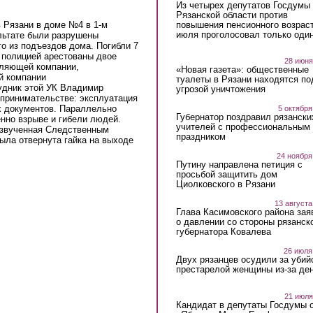
Из четырех депутатов Госдумы 
Рязанской области против
повышения пенсионного возраст
 Рязани в доме №4 в 1-м
июля проголосовал только оди
льтате были разрушены
го из подъездов дома. Погибли 7
 полицией арестованы двое
28 июня
вляющей компании,
«Новая газета»: общественные
й компании
туалеты в Рязани находятся по
удник этой УК Владимир
угрозой уничтожения
дпринимательстве: эксплуатация
х документов. Параллельно
5 октября
Губернатор поздравил рязански
нно взрыве и гибели людей.
учителей с профессиональным
озвученная Следственным
праздником
была отвернута гайка на выходе
24 ноября
Путину направлена петиция с
просьбой защитить дом
Циолковского в Рязани
13 августа
Глава Касимовского района зая
о давлении со стороны рязанск
губернатора Ковалева
26 июля
Двух рязанцев осудили за убий
престарелой женщины из-за ден
21 июля
Кандидат в депутаты Госдумы 