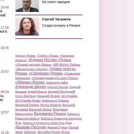
Не понят народом
 15:40
 в
лей,
Сергей Чиграков
Создал интригу в Рязани
 17:18
кого
 16:45
«Атрон» Рязань
«Глобус» Рязань
«Городские
«Единая Россия» Рязань
проекты»
«Лучшие друзья» Рязань
«М5 Молл» Рязань
«Новая газета»
«Мещерская сторона»
 15:57
Рязань
«Сбербанк» Рязань
«Северная
компания»
«Справедливая Россия» Рязань
«Яблоко» Рязань
Александр Чайка
Александр Шерин
Андрей
Алексей Фролов
Кашаев
Андрей Петруцкий
 09:24
Андрей Красов
ты,
Аркадий Фомин
Антон Воробьев
Арт-Лужайка
ие
Арт-лужайка Рязань
Беженцы из Украины
Валерий Рюмин
Виталий
Виктор Малюгин
Артемов
Виталий Ларин
Владимир
 12:57
Водоканал Рязани
Мимоглядов
Выборы в
Рязанской области
Выборы в Рязанскую городскую
Думу
Выборы в Рязанскую областную Думу
Дашково-Песочня
Дмитрий Гудков
Евгений
Заборье
Игорь
Зызин
Застройка Рязани
 11:16