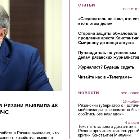
статьи
все ста
«Следователь не знал, кто ес
кто в этом деле»
Сторона защиты обжаловала
продление ареста Константин
Смирнову до конца августа
Путеводитель по уголовным
делам рязанских журналистов
Журналист? Будешь сидеть
Читайте нас в «Телеграме»
новости
все ново
16 ноября
в Рязани выявила 48
Рязанский губернатор о частич
мобилизации: «невозможно был
МЧС
обойтись без накладок»
4 апреля
Текст «Тотального диктанта» в
Рязани прочитает литературны
зяйств в Рязани выявлено, что
критик Константин Мильчин
азового хозяйства, имеют те