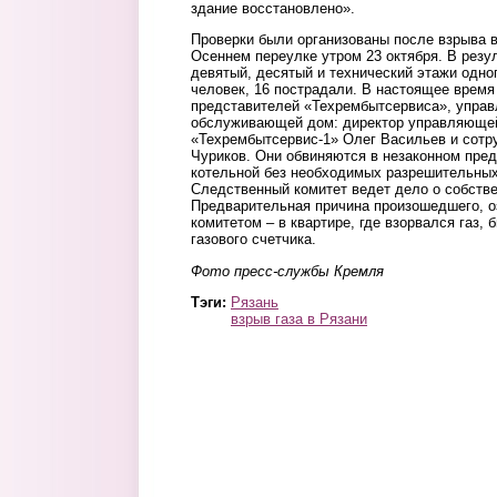
здание восстановлено».
Проверки были организованы после взрыва в
Осеннем переулке утром 23 октября. В резу
девятый, десятый и технический этажи одно
человек, 16 пострадали. В настоящее время
представителей «Техрембытсервиса», упра
обслуживающей дом: директор управляюще
«Техрембытсервис-1» Олег Васильев и сотр
Чуриков. Они обвиняются в незаконном пре
котельной без необходимых разрешительны
Следственный комитет ведет дело о собстве
Предварительная причина произошедшего, 
комитетом – в квартире, где взорвался газ, 
газового счетчика.
Фото пресс-службы Кремля
Тэги:
Рязань
взрыв газа в Рязани