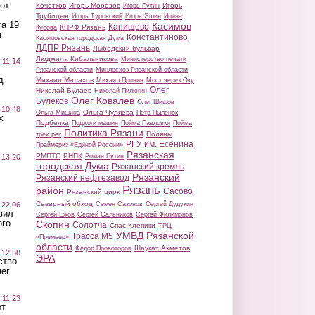
от
Кочетков
Игорь Морозов
Игорь
Игорь Путин
Трубицын
Игорь Туровский
Игорь Яшин
Ирина
а 19
Касимов
Канищево
КПРФ Рязань
Кусова
н
Константиново
Касимовская городская Дума
ЛДПР Рязань
Лыбедский бульвар
Людмила Кибальникова
Министерство печати
 11:14
Рязанской области
Минлесхоз Рязанской области
д
Михаил Малахов
Михаил Пронин
Мост через Оку
Олег
Николай Булаев
Николай Пилюгин
Олег Ковалев
Булеков
Олег Шишов
 10:48
Ольга Чуляева
Ольга Мишина
Петр Пыленок
х
Подбелка
Поджоги машин
Пойма Павловки
Пойма
Политика Рязани
Поляны
трех рек
РГУ им. Есенина
Праймериз «Единой России»
Рязанская
РМПТС
РНПК
Роман Путин
 13:20
городская Дума
Рязанский кремль
Рязанский
Рязанский нефтезавод
Рязань
район
Сасово
Рязанский цирк
Северный обход
Семен Сазонов
Сергей Дудукин
 22:06
вил
Сергей Ежов
Сергей Сальников
Сергей Филимонов
ого
Скопин
Солотча
Спас-Клепики
ТРЦ
УМВД Рязанской
Трасса М5
«Премьер»
области
Шаукат Ахметов
Федор Провоторов
 12:58
ЭРА
ство
ег
 11:23
от