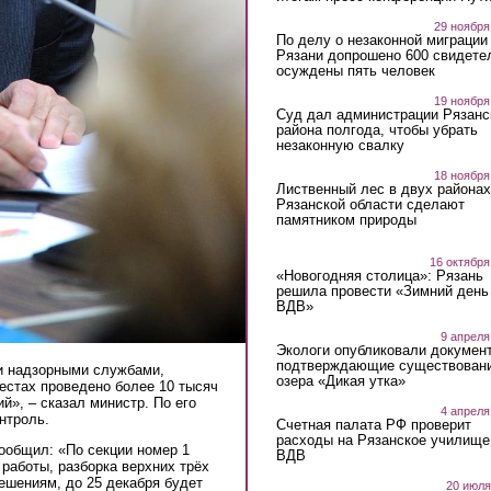
29 ноября
По делу о незаконной миграции
Рязани допрошено 600 свидете
осуждены пять человек
19 ноября
Суд дал администрации Рязанс
района полгода, чтобы убрать
незаконную свалку
18 ноября
Лиственный лес в двух районах
Рязанской области сделают
памятником природы
16 октября
«Новогодняя столица»: Рязань
решила провести «Зимний день
ВДВ»
9 апреля
Экологи опубликовали докумен
подтверждающие существован
и надзорными службами,
озера «Дикая утка»
естах проведено более 10 тысяч
й», – сказал министр. По его
4 апреля
нтроль.
Счетная палата РФ проверит
расходы на Рязанское училище
сообщил: «По секции номер 1
ВДВ
работы, разборка верхних трёх
ешениям, до 25 декабря будет
20 июля