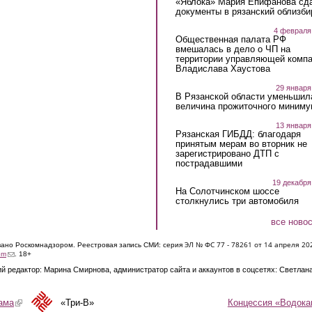
«Яблока» Мария Епифанова сд
документы в рязанский облизби
4 февраля
Общественная палата РФ
вмешалась в дело о ЧП на
территории управляющей комп
Владислава Хаустова
29 января
В Рязанской области уменьшил
величина прожиточного миниму
13 января
Рязанская ГИБДД: благодаря
принятым мерам во вторник не
зарегистрировано ДТП с
пострадавшими
19 декабря
На Солотчинском шоссе
столкнулись три автомобиля
все ново
ЭЛ № ФС 77 - 7826
1 от 14 апреля 20
овано Роскомнадзором. Реестровая запись СМИ: серия
(link sends e-mail)
om
. 18+
й редактор: Марина Смирнова, администратор сайта и аккаунтов в соцсетях: Светлан
Концессия «Водока
ама
(link is external)
«Три-В»