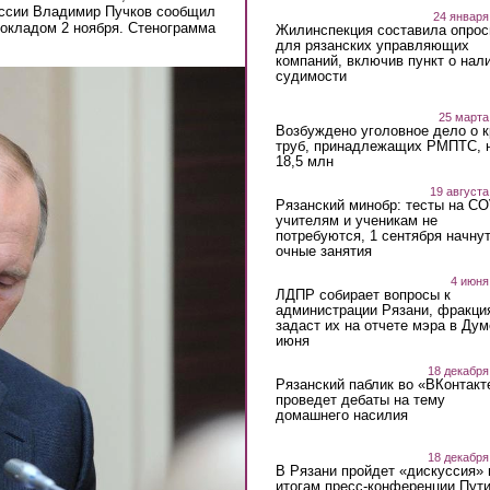
оссии Владимир Пучков сообщил
24 января
докладом 2 ноября. Стенограмма
Жилинспекция составила опрос
для рязанских управляющих
компаний, включив пункт о нал
судимости
25 марта
Возбуждено уголовное дело о 
труб, принадлежащих РМПТС, 
18,5 млн
19 августа
Рязанский минобр: тесты на C
учителям и ученикам не
потребуются, 1 сентября начну
очные занятия
4 июня
ЛДПР собирает вопросы к
администрации Рязани, фракци
задаст их на отчете мэра в Дум
июня
18 декабря
Рязанский паблик во «ВКонтакт
проведет дебаты на тему
домашнего насилия
18 декабря
В Рязани пройдет «дискуссия» 
итогам пресс-конференции Пут