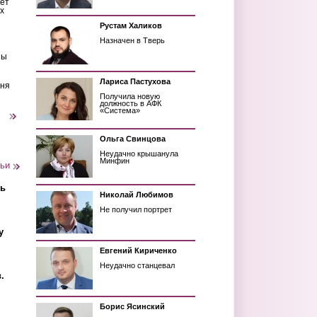
ет
х
Рустам Халиков
Назначен в Тверь
ны
Лариса Пастухова
еня
Получила новую
должность в АФК
«Система»
следующая ›
Ольга Свинцова
Неудачно крышанула
Минфин
тьи
ть
Николай Любимов
Не получил портрет
у
Евгений Кириченко
Неудачно станцевал
.
Борис Ясинский