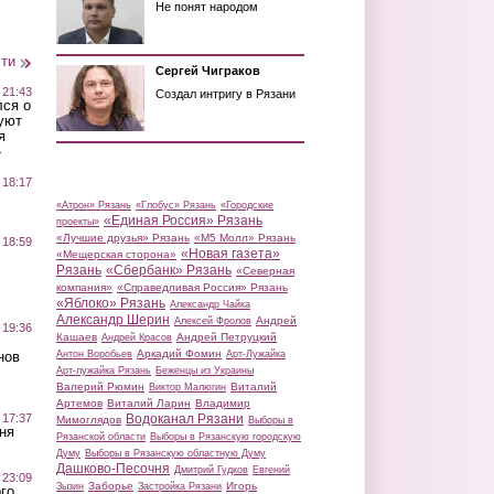
Не понят народом
сти
Сергей Чиграков
 21:43
Создал интригу в Рязани
лся о
уют
я
»
 18:17
«Атрон» Рязань
«Глобус» Рязань
«Городские
«Единая Россия» Рязань
проекты»
«Лучшие друзья» Рязань
«М5 Молл» Рязань
 18:59
«Новая газета»
«Мещерская сторона»
Рязань
«Сбербанк» Рязань
«Северная
компания»
«Справедливая Россия» Рязань
«Яблоко» Рязань
Александр Чайка
Александр Шерин
Андрей
Алексей Фролов
 19:36
Кашаев
Андрей Петруцкий
Андрей Красов
Аркадий Фомин
Антон Воробьев
Арт-Лужайка
нов
Арт-лужайка Рязань
Беженцы из Украины
Валерий Рюмин
Виталий
Виктор Малюгин
Артемов
Виталий Ларин
Владимир
Водоканал Рязани
 17:37
Мимоглядов
Выборы в
ня
Рязанской области
Выборы в Рязанскую городскую
Думу
Выборы в Рязанскую областную Думу
Дашково-Песочня
Дмитрий Гудков
Евгений
 23:09
Заборье
Игорь
Зызин
Застройка Рязани
го