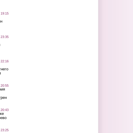
 19:15
ин
 23:35
ы
 22:16
тнего
м
 20:55
ния
трен
 20:43
ке
оево
 23:25