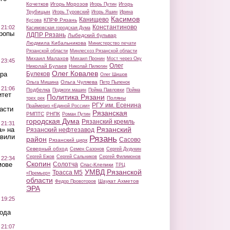
Кочетков
Игорь Морозов
Игорь
Игорь Путин
Трубицын
Игорь Туровский
Игорь Яшин
Ирина
Касимов
Канищево
КПРФ Рязань
Кусова
Константиново
 21:02
Касимовская городская Дума
Тропы
ЛДПР Рязань
Лыбедский бульвар
Людмила Кибальникова
Министерство печати
Рязанской области
Минлесхоз Рязанской области
Михаил Малахов
Михаил Пронин
Мост через Оку
 23:45
Олег
Николай Булаев
Николай Пилюгин
Олег Ковалев
Булеков
ра
Олег Шишов
Ольга Чуляева
Ольга Мишина
Петр Пыленок
 21:06
Подбелка
Поджоги машин
Пойма Павловки
Пойма
итет
Политика Рязани
Поляны
трех рек
РГУ им. Есенина
Праймериз «Единой России»
асти
Рязанская
РМПТС
РНПК
Роман Путин
городская Дума
Рязанский кремль
 21:31
Рязанский
а» на
Рязанский нефтезавод
авили
Рязань
район
Сасово
Рязанский цирк
Северный обход
Семен Сазонов
Сергей Дудукин
Сергей Ежов
Сергей Сальников
Сергей Филимонов
 22:34
Скопин
Солотча
мове
Спас-Клепики
ТРЦ
УМВД Рязанской
Трасса М5
«Премьер»
области
Шаукат Ахметов
Федор Провоторов
ЭРА
 19:25
вода
 21:07