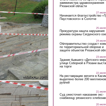
замминистра здравоохранения
Рязанской области
27 июля
Начинается благоустройство «
Паустовского» в Солотче
25 июля
Прокуратура нашла нарушения
режима охраны Сегденского озе
24 июля
Облправительство создаст ком
по территориальной обороне и
защите объектов Рязанской обл
23 июля
Здание бывшего «Детского мир
улице Соборной в Рязани выст
на торги
22 июля
На реставрацию мечети в Каси
выделено более 200 миллионов
рублей
21 июля
Суд ужесточил наказание экс-
снабженцу рязанского хлебоза
20 июля