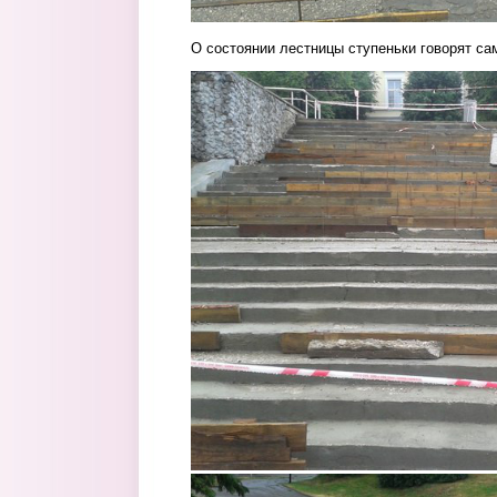
О состоянии лестницы ступеньки говорят сам
0lhi0vctqus.jpg
1ngtppche-a.jpg