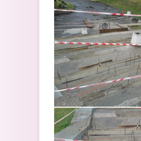
asf_wmqd_2a.jpg