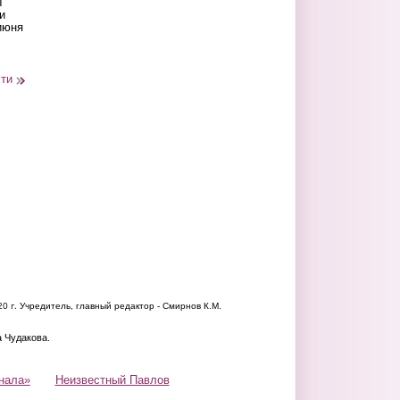
ы
и
июня
сти
20 г.
Учредитель, главный редактор - Смирнов К.М.
а Чудакова.
нала»
Неизвестный Павлов