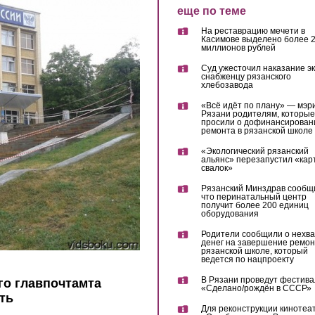
еще по теме
На реставрацию мечети в
Касимове выделено более 
миллионов рублей
Суд ужесточил наказание эк
снабженцу рязанского
хлебозавода
«Всё идёт по плану» — мэр
Рязани родителям, которые
просили о дофинансирован
ремонта в рязанской школе
«Экологический рязанский
альянс» перезапустил «кар
свалок»
Рязанский Минздрав сообщ
что перинатальный центр
получит более 200 единиц
оборудования
Родители сообщили о нехва
денег на завершение ремон
рязанской школе, который
ведется по нацпроекту
В Рязани проведут фестива
го главпочтамта
«Сделано/рождён в СССР»
ть
Для реконструкции кинотеа