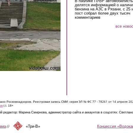
В паблике ПУВР автомобилист
делятся информацией о наличи
бензина на АЗС в Рязани, с 25 
пост собрал более двух тысяч
комментариев
все ново
ЭЛ № ФС 77 - 7826
1 от 14 апреля 20
овано Роскомнадзором. Реестровая запись СМИ: серия
(link sends e-mail)
om
. 18+
й редактор: Марина Смирнова, администратор сайта и аккаунтов в соцсетях: Светлан
Концессия «Водока
ама
(link is external)
«Три-В»