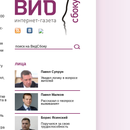
200
с-
ия
ии
лица
ту
Павел Супрун
ил,
Увидел логику в вопросе
жителей
Павел Малков
тке
та в
Рассказал о «вопросе
выживания»
ль
Борис Ясинский
Поручился за свою
трудоспособность
тра