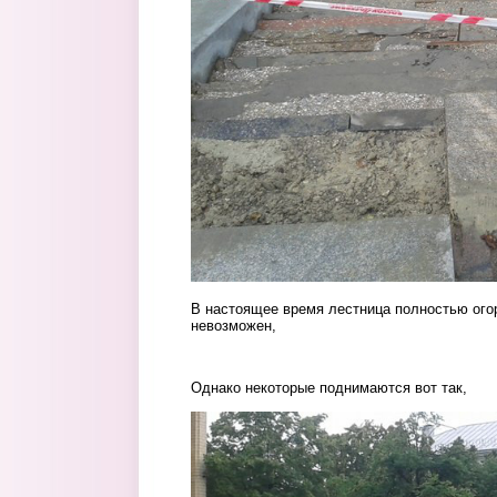
В настоящее время лестница полностью ого
невозможен,
p9uizwork3u.jpg
Однако некоторые поднимаются вот так,
f5o5w6yzsqq.jpg