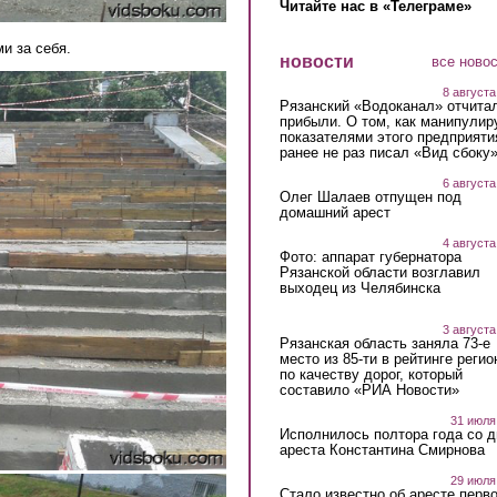
Читайте нас в «Телеграме»
и за себя.
новости
все ново
8 августа
Рязанский «Водоканал» отчита
прибыли. О том, как манипулир
показателями этого предприяти
ранее не раз писал «Вид сбоку
6 августа
Олег Шалаев отпущен под
домашний арест
4 августа
Фото: аппарат губернатора
Рязанской области возглавил
выходец из Челябинска
3 августа
Рязанская область заняла 73-е
место из 85-ти в рейтинге регио
по качеству дорог, который
составило «РИА Новости»
31 июля
Исполнилось полтора года со д
ареста Константина Смирнова
29 июля
Стало известно об аресте перво