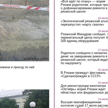
«Всё идёт по плану» — мэрия
Рязани родителям, которые пр
о дофинансировании ремонта в
рязанской школе
19 июля
«Экологический рязанский алья
перезапустил «карту свалок»
18 июля
Рязанский Минздрав сообщил, 
перинатальный центр получит 
200 единиц оборудования
17 июля
Родители сообщили о нехватке
денег на завершение ремонта в
рязанской школе, который веде
по нацпроекту
рожена и проход по ней
16 июля
В Рязани проведут фестиваль
«Сделано/рождён в СССР»
15 июля
Для реконструкции кинотеатра
«Октябрь» мэрия Рязани ждет
областных или федеральных де
14 июля
Высшая квалификационная
коллегия судей 17 июля рассмо