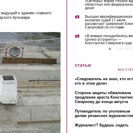
«Октябрь» мэрия Рязани жд
областных или федеральны
денег
 ведущей к зданию главного
Высшая квалификационная
дского бульвара.
коллегия судей 17 июля
рассмотрит заявление Еле
Сапуновой об отставке
«В январе понадобилось м
срочно устранить» —
Константин Смирнов в суде
‹ предыдущая
2 из 4121
статьи
все ста
«Следователь не знал, кто ес
кто в этом деле»
Сторона защиты обжаловала
продление ареста Константин
Смирнову до конца августа
Путеводитель по уголовным
делам рязанских журналистов
Журналист? Будешь сидеть