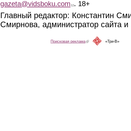
gazeta@vidsboku.com
(link sends e-mail)
. 18+
Главный редактор: Константин См
Смирнова, администратор сайта и 
Поисковая реклама
(link is external)
«Три-В»