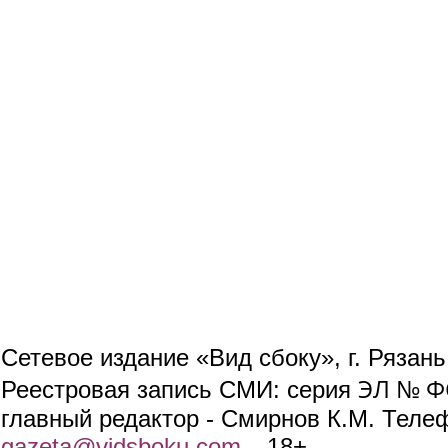
Сетевое издание «Вид сбоку», г. Рязан
ЭЛ № ФС
Реестровая запись СМИ: серия
главный редактор - Смирнов К.М. Телефо
gazeta@vidsboku.com
(link sends e-mail)
. 18+