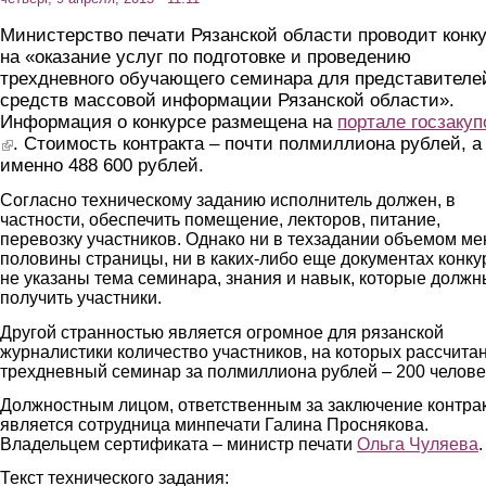
Министерство печати Рязанской области проводит конк
на «оказание услуг по подготовке и проведению
трехдневного обучающего семинара для представителе
средств массовой информации Рязанской области».
Информация о конкурсе размещена на
портале госзакуп
(link is external)
. Стоимость контракта – почти полмиллиона рублей, а
именно 488 600 рублей.
Согласно техническому заданию исполнитель должен, в
частности, обеспечить помещение, лекторов, питание,
перевозку участников. Однако ни в техзадании объемом ме
половины страницы, ни в каких-либо еще документах конку
не указаны тема семинара, знания и навык, которые должн
получить участники.
Другой странностью является огромное для рязанской
журналистики количество участников, на которых рассчита
трехдневный семинар за полмиллиона рублей – 200 челове
Должностным лицом, ответственным за заключение контра
является сотрудница минпечати Галина Проснякова.
Владельцем сертификата – министр печати
Ольга Чуляева
.
Текст технического задания: