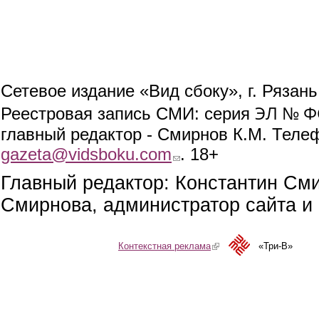
Сетевое издание «Вид сбоку», г. Рязан
ЭЛ № ФС
Реестровая запись СМИ: серия
главный редактор - Смирнов К.М. Телефо
gazeta@vidsboku.com
(link sends e-mail)
. 18+
Главный редактор: Константин См
Смирнова, администратор сайта и 
Контекстная реклама
(link is external)
«Три-В»