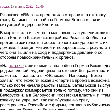
среда, 17 марта, 2021 - 15:45
Рязанское «Яблоко» предложило отправить в отставку
главу Касимовского района Германа Бокова в связи с
ситуацией в деревне Клетино.
В марте стало известно о массовых выступлениях жите
села Клетино Касимовского района Рязанской области
против строительства асфальтового завода рядом с их
домами. Позиция жителей игнорировалась, в результат
чего они вышли на сход и подверглись давлению со
стороны правоохранительных органов.
«На
встрече
с жителями глава района Герман Боков сде
ряд заявлений, чудовищных по степени безграмотности
хамства, – заявили в «Яблоке». – Например, Боков
заявил, что экологическая экспертиза проекта возможна
только после начала работы завода. Затем Боков высту
в поддержку коммерсантов только потому, что они из
Белоруссии, а в Белоруссии «советская власть», и «там
копейку не упрешь», так как «Лукашенко сразу
расстреляет». Российские фирмы, согласно публичном
заявлению Бокова, работают «херовей».