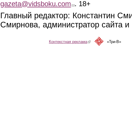
gazeta@vidsboku.com
(link sends e-mail)
. 18+
Главный редактор: Константин См
Смирнова, администратор сайта и 
Контекстная реклама
(link is external)
«Три-В»