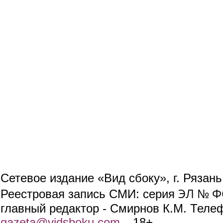
Сетевое издание «Вид сбоку», г. Рязан
ЭЛ № ФС
Реестровая запись СМИ: серия
главный редактор - Смирнов К.М. Телефо
gazeta@vidsboku.com
(link sends e-mail)
. 18+