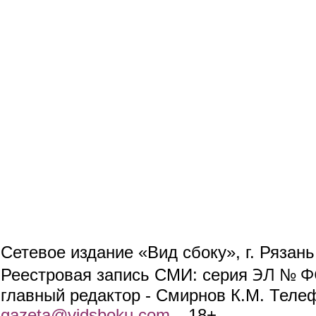
Сетевое издание «Вид сбоку», г. Рязан
ЭЛ № ФС
Реестровая запись СМИ: серия
главный редактор - Смирнов К.М. Телефо
gazeta@vidsboku.com
(link sends e-mail)
. 18+