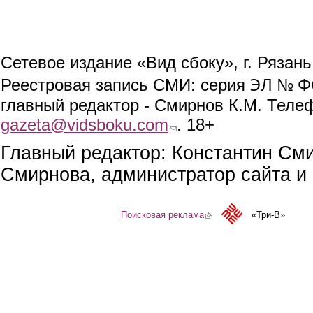
Сетевое издание «Вид сбоку», г. Рязан
ЭЛ № ФС
Реестровая запись СМИ: серия
главный редактор - Смирнов К.М. Телефо
gazeta@vidsboku.com
(link sends e-mail)
. 18+
Главный редактор: Константин См
Смирнова, администратор сайта и 
Поисковая реклама
(link is external)
«Три-В»