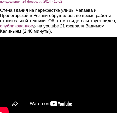
понедельник, 24 февраля, 2014 - 15:02
Стена здания на перекрестке улицы Чапаева и
Пролетарской в Рязани обрушилась во время работы
строительной техники. Об этом свидетельствует видео,
опубликованное
(link is external)
на youtube 21 февраля Вадимом
Калинынм (2:40 минуты).
В Рязани на пересечении улиц Чапаева и Пролетарской