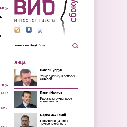
тьи
ть
у
.
лица
Павел Супрун
Увидел логику в вопросе
жителей
сти
Павел Малков
 18:17
Рассказал о «вопросе
выживания»
 18:59
Борис Ясинский
Поручился за свою
трудоспособность