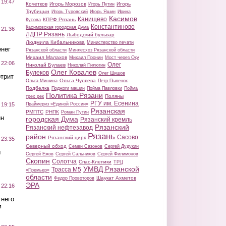
 19:47
Кочетков
Игорь Морозов
Игорь
Игорь Путин
Трубицын
Игорь Туровский
Игорь Яшин
Ирина
Касимов
Канищево
КПРФ Рязань
Кусова
Константиново
Касимовская городская Дума
 21:36
ЛДПР Рязань
Лыбедский бульвар
Людмила Кибальникова
Министерство печати
нег
Рязанской области
Минлесхоз Рязанской области
Михаил Малахов
Михаил Пронин
Мост через Оку
 22:06
Олег
Николай Булаев
Николай Пилюгин
Олег Ковалев
Булеков
Олег Шишов
трит
Ольга Чуляева
Ольга Мишина
Петр Пыленок
Подбелка
Поджоги машин
Пойма Павловки
Пойма
Политика Рязани
Поляны
трех рек
РГУ им. Есенина
Праймериз «Единой России»
 19:15
Рязанская
РМПТС
РНПК
Роман Путин
ин
городская Дума
Рязанский кремль
Рязанский
Рязанский нефтезавод
Рязань
район
Сасово
Рязанский цирк
 23:35
Северный обход
Семен Сазонов
Сергей Дудукин
ы
Сергей Ежов
Сергей Сальников
Сергей Филимонов
Скопин
Солотча
Спас-Клепики
ТРЦ
УМВД Рязанской
Трасса М5
«Премьер»
области
Шаукат Ахметов
Федор Провоторов
ЭРА
 22:16
тнего
м