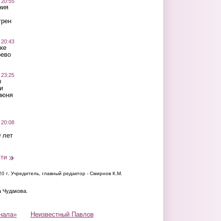
 20:55
ния
трен
 20:43
ке
оево
 23:25
ы
и
июня
 20:08
 лет
сти
20 г.
Учредитель, главный редактор - Смирнов К.М.
а Чудакова.
нала»
Неизвестный Павлов