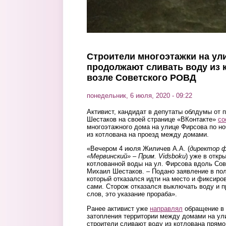
Строители многоэтажки на ул
продолжают сливать воду из 
возле Советского РОВД
понедельник, 6 июля, 2020 - 09:22
Активист, кандидат в депутаты облдумы от 
Шестаков на своей странице «ВКонтакте»
со
многоэтажного дома на улице Фирсова по н
из котлована на проезд между домами.
«Вечером 4 июля Жиличев А.А. (
директор 
«Мервинский» – Прим. Vidsboku
) уже в откр
котлованной воды на ул. Фирсова вдоль Со
Михаил Шестаков. – Подано заявление в по
который отказался идти на место и фиксир
сами. Сторож отказался выключать воду и п
слов, это указание прораба».
Ранее активист уже
направлял
обращение в 
затопления территории между домами на ули
строители сливают воду из котлована прямо