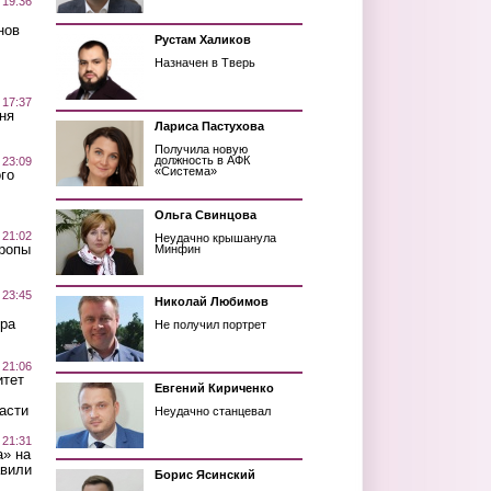
 19:36
нов
Рустам Халиков
Назначен в Тверь
 17:37
ня
Лариса Пастухова
Получила новую
должность в АФК
 23:09
«Система»
го
Ольга Свинцова
 21:02
Неудачно крышанула
Тропы
Минфин
 23:45
Николай Любимов
ра
Не получил портрет
 21:06
итет
Евгений Кириченко
асти
Неудачно станцевал
 21:31
а» на
авили
Борис Ясинский