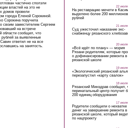
котлован частично сползли
22 июля
кции властей на это не
На реставрацию мечети в Каси
х домов провели
выделено более 200 миллионов
ом города Еленой Сорокиной.
рублей
ко Сорокина поручила
со своим заместителем Сергеем
21 июля
вовавший на встрече
Суд ужесточил наказание экс-
й области сообщил, что
снабженцу рязанского хлебоза
ч рублей за выявленные
Савин ответил не на все
20 июля
ославшись на занятость.
«Всё идёт по плану» — мэрия
Рязани родителям, которые пр
о дофинансировании ремонта в
рязанской школе
19 июля
«Экологический рязанский алья
перезапустил «карту свалок»
18 июля
Рязанский Минздрав сообщил, 
перинатальный центр получит 
200 единиц оборудования
17 июля
Родители сообщили о нехватке
денег на завершение ремонта в
рязанской школе, который веде
по нацпроекту