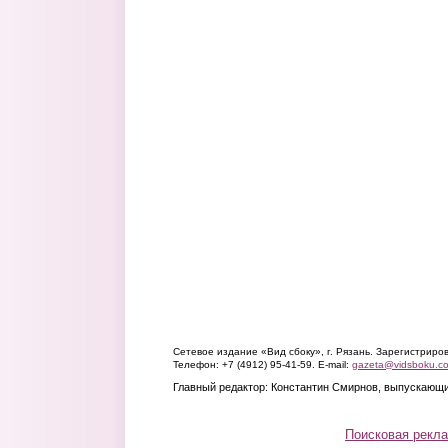
Сетевое издание «Вид сбоку», г. Рязань. Зарегистрир
Телефон: +7 (4912) 95-41-59. E-mail:
gazeta@vidsboku.c
Главный редактор: Константин Смирнов, выпускающи
Поисковая рекл