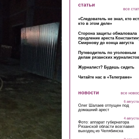
статьи
все ста
«Следователь не знал, кто ес
кто в этом деле»
Сторона защиты обжаловала
продление ареста Константин
Смирнову до конца августа
Путеводитель по уголовным
делам рязанских журналистов
Журналист? Будешь сидеть
Читайте нас в «Телеграме»
новости
все ново
6 августа
Олег Шалаев отпущен под
домашний арест
4 августа
Фото: аппарат губернатора
Рязанской области возглавил
выходец из Челябинска