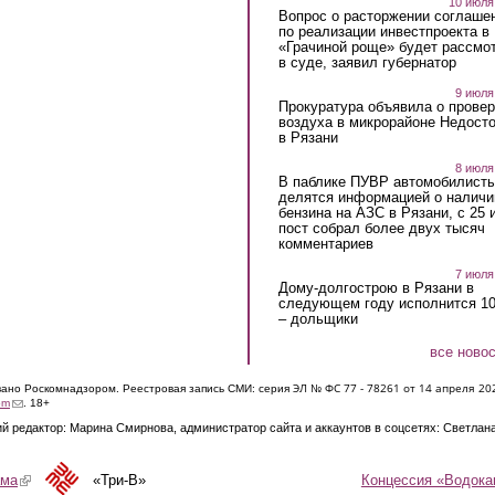
10 июля
Вопрос о расторжении соглаше
по реализации инвестпроекта в
«Грачиной роще» будет рассмо
в суде, заявил губернатор
9 июля
Прокуратура объявила о провер
воздуха в микрорайоне Недост
в Рязани
8 июля
В паблике ПУВР автомобилист
делятся информацией о наличи
бензина на АЗС в Рязани, с 25 
пост собрал более двух тысяч
комментариев
7 июля
Дому-долгострою в Рязани в
следующем году исполнится 10
– дольщики
все ново
ЭЛ № ФС 77 - 7826
1 от 14 апреля 20
овано Роскомнадзором. Реестровая запись СМИ: серия
(link sends e-mail)
om
. 18+
й редактор: Марина Смирнова, администратор сайта и аккаунтов в соцсетях: Светлан
Концессия «Водока
ама
(link is external)
«Три-В»