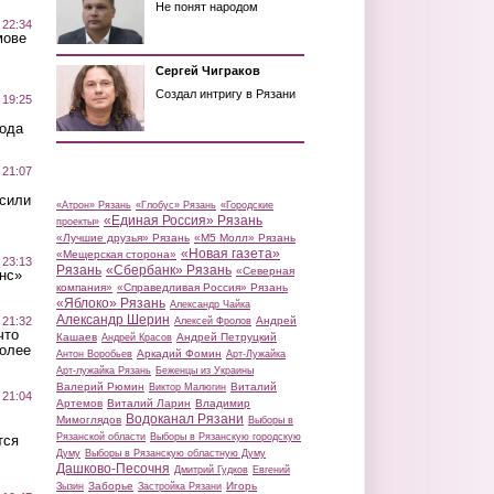
Не понят народом
 22:34
мове
Сергей Чиграков
Создал интригу в Рязани
 19:25
вода
 21:07
осили
«Атрон» Рязань
«Глобус» Рязань
«Городские
«Единая Россия» Рязань
проекты»
«Лучшие друзья» Рязань
«М5 Молл» Рязань
«Новая газета»
«Мещерская сторона»
 23:13
Рязань
«Сбербанк» Рязань
«Северная
нс»
компания»
«Справедливая Россия» Рязань
«Яблоко» Рязань
Александр Чайка
Александр Шерин
 21:32
Андрей
Алексей Фролов
что
Кашаев
Андрей Петруцкий
Андрей Красов
более
Аркадий Фомин
Антон Воробьев
Арт-Лужайка
Арт-лужайка Рязань
Беженцы из Украины
Валерий Рюмин
Виталий
Виктор Малюгин
 21:04
Артемов
Виталий Ларин
Владимир
Водоканал Рязани
Мимоглядов
Выборы в
Рязанской области
Выборы в Рязанскую городскую
тся
Думу
Выборы в Рязанскую областную Думу
Дашково-Песочня
Дмитрий Гудков
Евгений
Заборье
Игорь
Зызин
Застройка Рязани