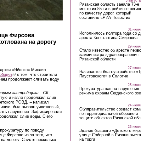
3 августа
Рязанская область заняла 73-е
место из 85-ти в рейтинге регио
по качеству дорог, который
составило «РИА Новости»
31 июля
Исполнилось полтора года со д
ице Фирсова
ареста Константина Смирнова
котлована на дорогу
29 июля
Стало известно об аресте перво
замминистра здравоохранения
Рязанской области
27 июля
партии «Яблоко» Михаил
Начинается благоустройство «
общил
(link is external)
о том, что строители
Паустовского» в Солотче
очам продолжают сливать воду
25 июля
Прокуратура нашла нарушения
фирмы-застройщика – СК
режима охраны Сегденского озе
ытую и нагло продолжил слив
ветского РОВД, – написал
24 июля
лицию, был вызван участковый,
Облправительство создаст ком
овать нарушение. Зафиксировали
по территориальной обороне и
родолжил слив воды. С его
защите объектов Рязанской обл
23 июля
прокуратуру по поводу
Здание бывшего «Детского мир
це Фирсова из-за того, что
улице Соборной в Рязани выст
на торги
 на дорогу. Спустя несколько