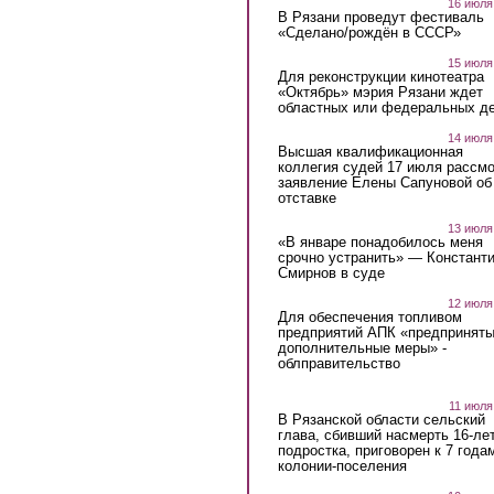
16 июля
В Рязани проведут фестиваль
«Сделано/рождён в СССР»
15 июля
Для реконструкции кинотеатра
«Октябрь» мэрия Рязани ждет
областных или федеральных де
14 июля
Высшая квалификационная
коллегия судей 17 июля рассмо
заявление Елены Сапуновой об
отставке
13 июля
«В январе понадобилось меня
срочно устранить» — Констант
Смирнов в суде
12 июля
Для обеспечения топливом
предприятий АПК «предпринят
дополнительные меры» -
облправительство
11 июля
В Рязанской области сельский
глава, сбивший насмерть 16-ле
подростка, приговорен к 7 года
колонии-поселения