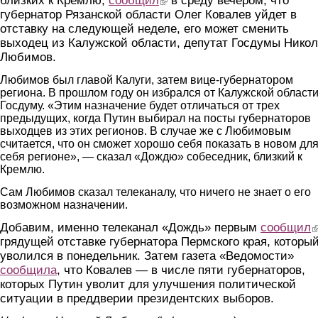
близких к Кремлю,
сообщил
в среду вечером, что
губернатор Рязанской области Олег Ковалев уйдет в
отставку на следующей неделе, его может сменить
выходец из Калужской области, депутат Госдумы Нико
Любимов.
Любимов был главой Калуги, затем вице-губернатором
региона. В прошлом году он избрался от Калужской области
Госдуму. «Этим назначение будет отличаться от трех
предыдущих, когда Путин выбирал на посты губернаторов
выходцев из этих регионов. В случае же с Любимовым
считается, что он сможет хорошо себя показать в новом дл
себя регионе», — сказал «Дождю» собеседник, близкий к
Кремлю.
Сам Любимов сказал телеканалу, что ничего не знает о его
возможном назначении.
Добавим, именно телеканал «Дождь» первым
сообщил
(
грядущей отставке губернатора Пермского края, которы
уволился в понедельник. Затем газета «Ведомости»
сообщила
, что Ковалев — в числе пяти губернаторов,
которых Путин уволит для улучшения политической
ситуации в преддверии президентских выборов.