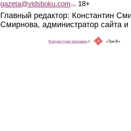
gazeta@vidsboku.com
(link sends e-mail)
. 18+
Главный редактор: Константин См
Смирнова, администратор сайта и 
Контекстная реклама
(link is external)
«Три-В»