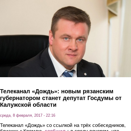
Перейти к основному содержанию
Телеканал «Дождь»: новым рязанским
губернатором станет депутат Госдумы от
Калужской области
среда, 8 февраля, 2017 - 22:16
Телеканал «Дождь» со ссылкой на трёх собеседников,
(link is external)