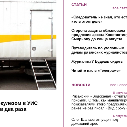
статьи
все ста
«Следователь не знал, кто ес
кто в этом деле»
Сторона защиты обжаловала
продление ареста Константин
Смирнову до конца августа
Путеводитель по уголовным
делам рязанских журналистов
Журналист? Будешь сидеть
Читайте нас в «Телеграме»
новости
все ново
8 августа
Рязанский «Водоканал» отчита
прибыли. О том, как манипулир
ркулезом в УИС
показателями этого предприяти
ранее не раз писал «Вид сбоку
в два раза
6 августа
Олег Шалаев отпущен под
домашний арест