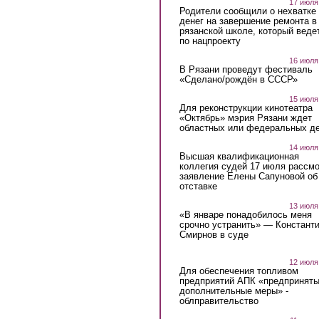
17 июля
Родители сообщили о нехватке
денег на завершение ремонта в
рязанской школе, который веде
по нацпроекту
16 июля
В Рязани проведут фестиваль
«Сделано/рождён в СССР»
15 июля
Для реконструкции кинотеатра
«Октябрь» мэрия Рязани ждет
областных или федеральных де
14 июля
Высшая квалификационная
коллегия судей 17 июля рассмо
заявление Елены Сапуновой об
отставке
13 июля
«В январе понадобилось меня
срочно устранить» — Констант
Смирнов в суде
12 июля
Для обеспечения топливом
предприятий АПК «предпринят
дополнительные меры» -
облправительство