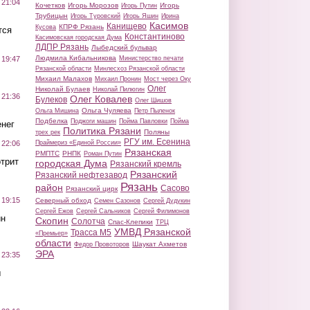
 21:04
Кочетков
Игорь Морозов
Игорь
Игорь Путин
Трубицын
Игорь Туровский
Игорь Яшин
Ирина
Касимов
Канищево
КПРФ Рязань
Кусова
тся
Константиново
Касимовская городская Дума
ЛДПР Рязань
Лыбедский бульвар
Людмила Кибальникова
Министерство печати
 19:47
Рязанской области
Минлесхоз Рязанской области
Михаил Малахов
Михаил Пронин
Мост через Оку
Олег
Николай Булаев
Николай Пилюгин
 21:36
Олег Ковалев
Булеков
Олег Шишов
Ольга Чуляева
Ольга Мишина
Петр Пыленок
Подбелка
Поджоги машин
Пойма Павловки
Пойма
нег
Политика Рязани
Поляны
трех рек
РГУ им. Есенина
Праймериз «Единой России»
 22:06
Рязанская
РМПТС
РНПК
Роман Путин
трит
городская Дума
Рязанский кремль
Рязанский
Рязанский нефтезавод
Рязань
район
Сасово
Рязанский цирк
 19:15
Северный обход
Семен Сазонов
Сергей Дудукин
Сергей Ежов
Сергей Сальников
Сергей Филимонов
ин
Скопин
Солотча
Спас-Клепики
ТРЦ
УМВД Рязанской
Трасса М5
«Премьер»
области
Шаукат Ахметов
Федор Провоторов
ЭРА
 23:35
ы