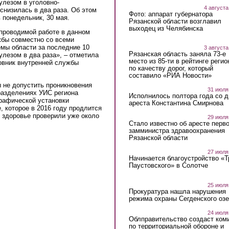
улезом в уголовно-
4 августа
снизилась в два раза. Об этом
Фото: аппарат губернатора
 понедельник, 30 мая.
Рязанской области возглавил
выходец из Челябинска
 проводимой работе в данном
жбы совместно со всеми
мы области за последние 10
3 августа
Рязанская область заняла 73-е
улезом в два раза», – отметила
место из 85-ти в рейтинге регио
вник внутренней службы
по качеству дорог, который
составило «РИА Новости»
ы не допустить проникновения
31 июля
разделениях УИС региона
Исполнилось полтора года со д
рафической установки
ареста Константина Смирнова
 которое в 2016 году продлится
е здоровье проверили уже около
29 июля
Стало известно об аресте перво
замминистра здравоохранения
Рязанской области
27 июля
Начинается благоустройство «
Паустовского» в Солотче
25 июля
Прокуратура нашла нарушения
режима охраны Сегденского озе
24 июля
Облправительство создаст ком
по территориальной обороне и