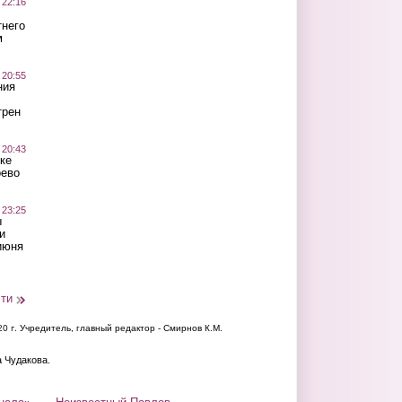
 22:16
тнего
м
 20:55
ния
трен
 20:43
ке
оево
 23:25
ы
и
июня
сти
20 г.
Учредитель, главный редактор - Смирнов К.М.
а Чудакова.
нала»
Неизвестный Павлов