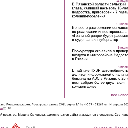
11 июля
В Рязанской области сельский
глава, сбивший насмерть 16-ле
подростка, приговорен к 7 года
колонии-поселения
10 июля
Вопрос о расторжении соглаше
по реализации инвестпроекта в
«Грачиной роще» будет рассмо
в суде, заявил губернатор
9 июля
Прокуратура объявила о провер
воздуха в микрорайоне Недост
в Рязани
8 июля
В паблике ПУВР автомобилист
делятся информацией о наличи
бензина на АЗС в Рязани, с 25 
пост собрал более двух тысяч
комментариев
все ново
ЭЛ № ФС 77 - 7826
1 от 14 апреля 20
овано Роскомнадзором. Реестровая запись СМИ: серия
(link sends e-mail)
om
. 18+
й редактор: Марина Смирнова, администратор сайта и аккаунтов в соцсетях: Светлан
Концессия «Водока