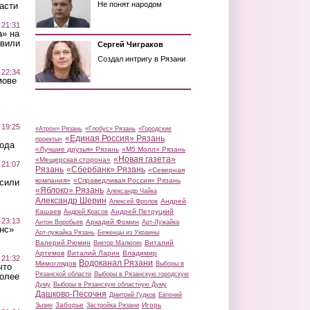
Не понят народом
асти
 21:31
а» на
авили
Сергей Чиграков
Создал интригу в Рязани
 22:34
мове
 19:25
«Атрон» Рязань
«Глобус» Рязань
«Городские
«Единая Россия» Рязань
проекты»
вода
«Лучшие друзья» Рязань
«М5 Молл» Рязань
«Новая газета»
«Мещерская сторона»
 21:07
Рязань
«Сбербанк» Рязань
«Северная
компания»
«Справедливая Россия» Рязань
осили
«Яблоко» Рязань
Александр Чайка
Александр Шерин
Андрей
Алексей Фролов
Кашаев
Андрей Петруцкий
Андрей Красов
 23:13
Аркадий Фомин
Антон Воробьев
Арт-Лужайка
нс»
Арт-лужайка Рязань
Беженцы из Украины
Валерий Рюмин
Виталий
Виктор Малюгин
Артемов
Виталий Ларин
Владимир
 21:32
Водоканал Рязани
Мимоглядов
Выборы в
что
Рязанской области
Выборы в Рязанскую городскую
более
Думу
Выборы в Рязанскую областную Думу
Дашково-Песочня
Дмитрий Гудков
Евгений
Заборье
Игорь
Зызин
Застройка Рязани