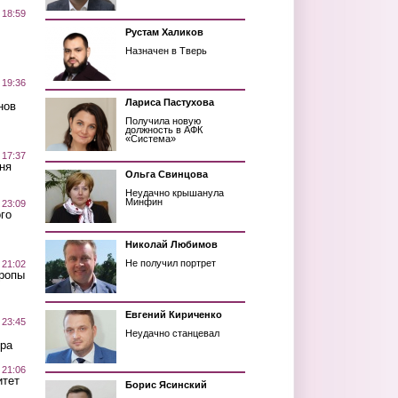
 18:59
Рустам Халиков
Назначен в Тверь
 19:36
Лариса Пастухова
нов
Получила новую
должность в АФК
«Система»
 17:37
ня
Ольга Свинцова
Неудачно крышанула
Минфин
 23:09
го
Николай Любимов
Не получил портрет
 21:02
Тропы
Евгений Кириченко
 23:45
Неудачно станцевал
ра
 21:06
итет
Борис Ясинский