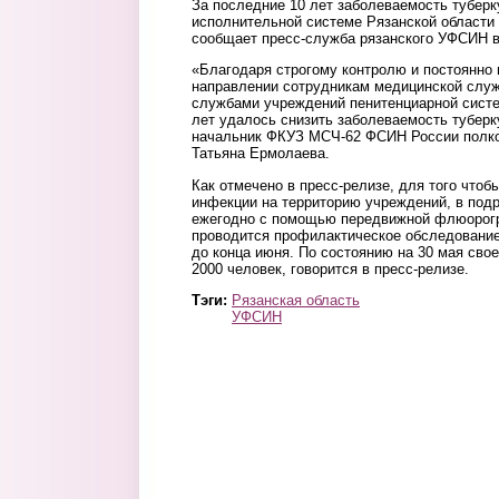
За последние 10 лет заболеваемость туберк
исполнительной системе Рязанской области 
сообщает пресс-служба рязанского УФСИН в
«Благодаря строгому контролю и постоянно
направлении сотрудникам медицинской слу
службами учреждений пенитенциарной систе
лет удалось снизить заболеваемость туберк
начальник ФКУЗ МСЧ-62 ФСИН России полко
Татьяна Ермолаева.
Как отмечено в пресс-релизе, для того чтоб
инфекции на территорию учреждений, в под
ежегодно с помощью передвижной флюорог
проводится профилактическое обследование,
до конца июня. По состоянию на 30 мая сво
2000 человек, говорится в пресс-релизе.
Тэги:
Рязанская область
УФСИН