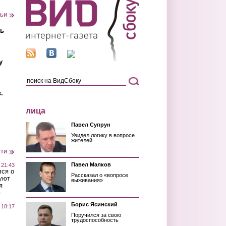
тьи
ть
у
.
лица
Павел Супрун
Увидел логику в вопросе
жителей
сти
Павел Малков
 21:43
лся о
Рассказал о «вопросе
уют
выживания»
я
»
Борис Ясинский
 18:17
Поручился за свою
трудоспособность