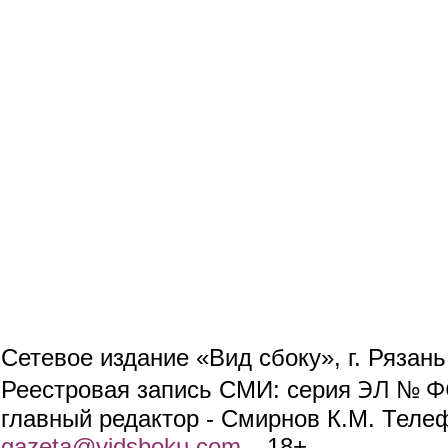
Сетевое издание «Вид сбоку», г. Рязан
ЭЛ № ФС
Реестровая запись СМИ: серия
главный редактор - Смирнов К.М. Телефо
gazeta@vidsboku.com
(link sends e-mail)
. 18+