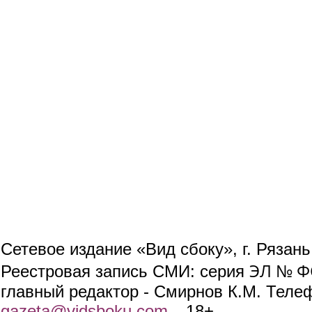
Сетевое издание «Вид сбоку», г. Рязан
ЭЛ № ФС
Реестровая запись СМИ: серия
главный редактор - Смирнов К.М. Телефо
gazeta@vidsboku.com
(link sends e-mail)
. 18+