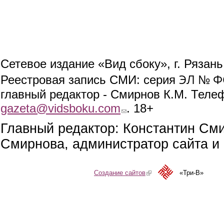
Сетевое издание «Вид сбоку», г. Рязан
ЭЛ № ФС
Реестровая запись СМИ: серия
главный редактор - Смирнов К.М. Телефо
gazeta@vidsboku.com
(link sends e-mail)
. 18+
Главный редактор: Константин См
Смирнова, администратор сайта и 
Создание сайтов
(link is external)
«Три-В»