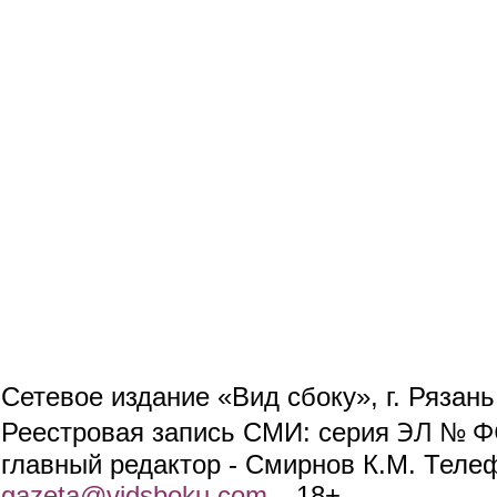
Сетевое издание «Вид сбоку», г. Рязан
ЭЛ № ФС
Реестровая запись СМИ: серия
главный редактор - Смирнов К.М. Телефо
gazeta@vidsboku.com
(link sends e-mail)
. 18+