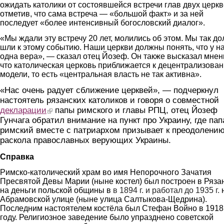
ожидать католики от состоявшейся встречи глав двух церкв
отметив, что сама встреча — «большой факт» и за ней
последует «более интенсивный богословский диалог».
«Мы ждали эту встречу 20 лет, молились об этом. Мы так до
шли к этому событию. Наши церкви должны понять, что у н
одна вера», — сказал отец Йозеф. Он также высказал мнен
что католическая церковь приближается к децентрализова
модели, то есть «центральная власть не так активна».
«Нас очень радует сближение церквей», — подчеркнул
настоятель рязанских католиков и говоря о совместной
декларации
(link is external)
папы римского и главы РПЦ, отец Йозеф
Гунчага обратил внимание на пункт про Украину, где пап
римский вместе с патриархом призывает к преодолени
раскола православных верующих Украины.
Справка
Римско-католический храм во имя Непорочного Зачатия
Пресвятой Девы Марии (ныне костел) был построен в Ряза
на деньги польской общины в
в 1894 г. и работал до 1935 г.
Абрамовской улице (ныне улица Салтыкова-Щедрина).
Последним настоятелем костёла был Стефан Войно в 1918
году. Религиозное заведение было упразднено советской