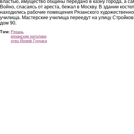
властью, имущество общины передано в казну города, а са
Войно, спасаясь от ареста, бежал в Москву. В здании косте
находились рабочие помещения Рязанского художественно
училища. Мастерские училища переедут на улицу Стройков
дом 90.
Тэги:
Рязань
рязанские католики
отец Йозеф Гунчага