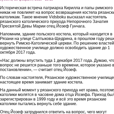
Историческая встреча патриарха Кирилла и папы римского
никак не повлияет на вопрос возвращения костела рязанск
католикам. Такое мнение Vidsboku высказал настоятель
рязанского католического прихода Непорочного Зачатия
Пресвятой Девы Марии отец Йозеф Гунчага.
Напомним, здание польского костела, который находится в
Рязани на улице Салтыкова-Щедрина, в прошлом году реш
вернуть Римско-Католической церкви. По решению властей
художественное училище должно освободить здание до 1
октября 2017 года.
«Нас должны впустить туда 1 декабря 2017 года. Думаю, чт
вопрос не решится раньше того времени, которое указано 
постановлении», — считает отец Йозеф.
По словам настоятеля, Рязанское художественное училище
настоящее время занимает здание костела.
На данный момент у рязанского прихода нет храма, поэтом
католики молятся в часовне дома отца Йозефа. Приход бы
зарегистрирован в 1999 году и всё это время рязанские
католики пытались вернуть себе здание.
Отец Йозеф затруднился ответить на вопрос, чего могут