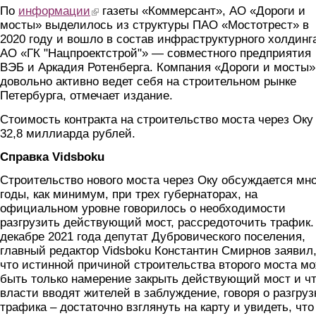
По
информации
(link is external)
газеты «Коммерсант», АО «Дороги и
мосты» выделилось из структуры ПАО «Мостотрест» в
2020 году и вошло в состав инфраструктурного холдинг
АО «ГК "Нацпроектстрой"» — совместного предприятия
ВЭБ и Аркадия Ротенберга. Компания «Дороги и мосты»
довольно активно ведет себя на строительном рынке
Петербурга, отмечает издание.
Стоимость контракта на строительство моста через Оку 
32,8 миллиарда рублей.
Справка
Vidsboku
Строительство нового моста через Оку обсуждается мн
годы, как минимум, при трех губернаторах, на
официальном уровне говорилось о необходимости
разгрузить действующий мост, рассредоточить трафик.
декабре 2021 года депутат Дубровического поселения,
главный редактор Vidsboku Константин Смирнов заявил
что истинной причиной строительства второго моста м
быть только намерение закрыть действующий мост и ч
власти вводят жителей в заблуждение, говоря о разгруз
трафика – достаточно взглянуть на карту и увидеть, что