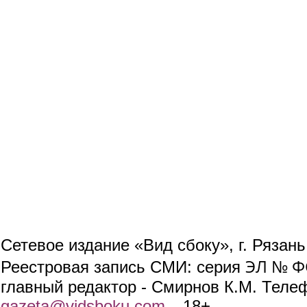
Сетевое издание «Вид сбоку», г. Рязан
ЭЛ № ФС
Реестровая запись СМИ: серия
главный редактор - Смирнов К.М. Телефо
gazeta@vidsboku.com
(link sends e-mail)
. 18+