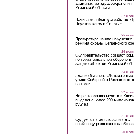
замминистра здравоохранения
Рязанской области
27 июля
Начинается благоустройство «
Паустовского» в Солотче
25 июля
Прокуратура нашла нарушения
режима охраны Сегденского озе
24 июля
Облправительство создаст ком
по территориальной обороне и
защите объектов Рязанской обл
23 июля
Здание бывшего «Детского мир
улице Соборной в Рязани выст
на торги
22 июля
На реставрацию мечети в Каси
выделено более 200 миллионов
рублей
21 июля
Суд ужесточил наказание экс-
снабженцу рязанского хлебоза
20 июля