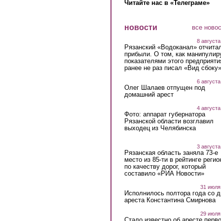
Читайте нас в «Телеграме»
новости
все ново
8 августа
Рязанский «Водоканал» отчита
прибыли. О том, как манипулир
показателями этого предприяти
ранее не раз писал «Вид сбоку
6 августа
Олег Шалаев отпущен под
домашний арест
4 августа
Фото: аппарат губернатора
Рязанской области возглавил
выходец из Челябинска
3 августа
Рязанская область заняла 73-е
место из 85-ти в рейтинге регио
по качеству дорог, который
составило «РИА Новости»
31 июля
Исполнилось полтора года со д
ареста Константина Смирнова
29 июля
Стало известно об аресте перво