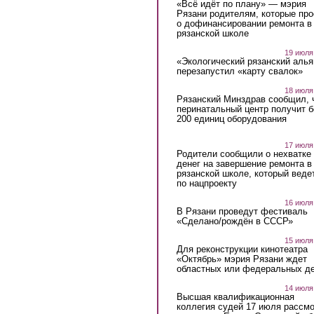
«Всё идёт по плану» — мэрия
Рязани родителям, которые пр
о дофинансировании ремонта в
рязанской школе
19 июля
«Экологический рязанский алья
перезапустил «карту свалок»
18 июля
Рязанский Минздрав сообщил, 
перинатальный центр получит 
200 единиц оборудования
17 июля
Родители сообщили о нехватке
денег на завершение ремонта в
рязанской школе, который веде
по нацпроекту
16 июля
В Рязани проведут фестиваль
«Сделано/рождён в СССР»
15 июля
Для реконструкции кинотеатра
«Октябрь» мэрия Рязани ждет
областных или федеральных де
14 июля
Высшая квалификационная
коллегия судей 17 июля рассмо