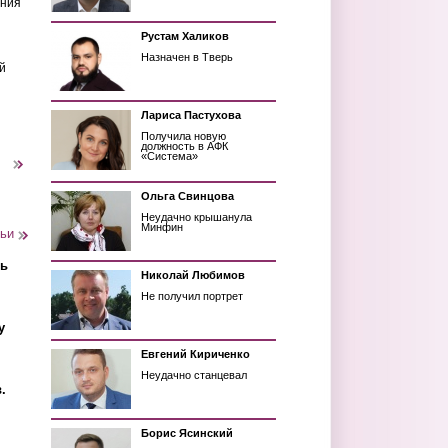
ения
Рустам Халиков
Назначен в Тверь
й
Лариса Пастухова
Получила новую
должность в АФК
«Система»
следующая ›
Ольга Свинцова
Неудачно крышанула
Минфин
тьи
ть
Николай Любимов
Не получил портрет
у
Евгений Кириченко
Неудачно станцевал
.
Борис Ясинский