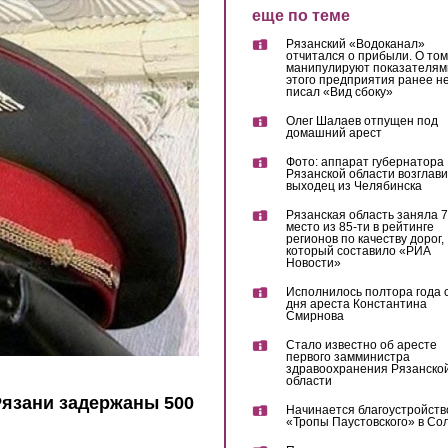
еще по теме
Рязанский «Водоканал»
отчитался о прибыли. О том,
манипулируют показателям
этого предприятия ранее не
писал «Вид сбоку»
Олег Шалаев отпущен под
домашний арест
Фото: аппарат губернатора
Рязанской области возглав
выходец из Челябинска
Рязанская область заняла 7
место из 85-ти в рейтинге
регионов по качеству дорог,
который составило «РИА
Новости»
Исполнилось полтора года 
дня ареста Константина
Смирнова
Стало известно об аресте
первого замминистра
здравоохранения Рязанско
области
язани задержаны 500
Начинается благоустройств
«Тропы Паустовского» в Со