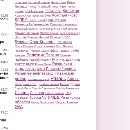
Кочетков
Игорь Морозов
Игорь
Игорь Путин
Трубицын
Игорь Туровский
Игорь Яшин
Ирина
Касимов
Канищево
КПРФ Рязань
Кусова
Константиново
 21:02
Касимовская городская Дума
Тропы
ЛДПР Рязань
Лыбедский бульвар
Людмила Кибальникова
Министерство печати
Рязанской области
Минлесхоз Рязанской области
Михаил Малахов
Михаил Пронин
Мост через Оку
 23:45
Олег
Николай Булаев
Николай Пилюгин
Олег Ковалев
Булеков
ра
Олег Шишов
Ольга Чуляева
Ольга Мишина
Петр Пыленок
 21:06
Подбелка
Поджоги машин
Пойма Павловки
Пойма
итет
Политика Рязани
Поляны
трех рек
РГУ им. Есенина
Праймериз «Единой России»
асти
Рязанская
РМПТС
РНПК
Роман Путин
городская Дума
Рязанский кремль
 21:31
Рязанский
а» на
Рязанский нефтезавод
авили
Рязань
район
Сасово
Рязанский цирк
Северный обход
Семен Сазонов
Сергей Дудукин
Сергей Ежов
Сергей Сальников
Сергей Филимонов
 22:34
Скопин
Солотча
мове
Спас-Клепики
ТРЦ
УМВД Рязанской
Трасса М5
«Премьер»
области
Шаукат Ахметов
Федор Провоторов
ЭРА
 19:25
вода
 21:07