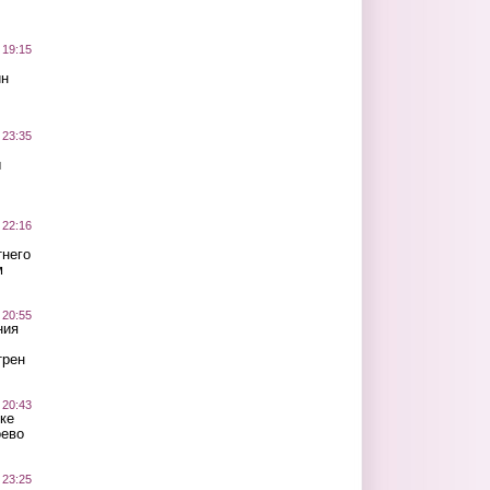
 19:15
ин
 23:35
ы
 22:16
тнего
м
 20:55
ния
трен
 20:43
ке
оево
 23:25