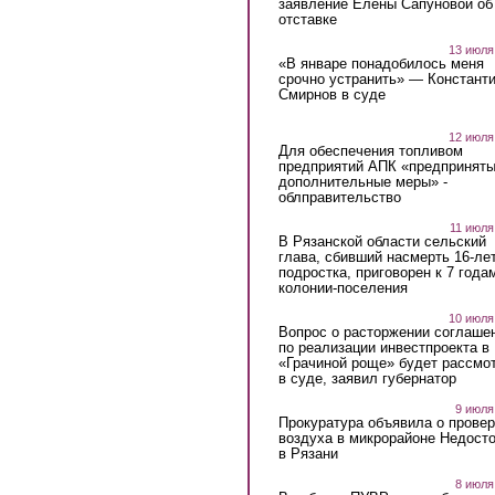
заявление Елены Сапуновой об
отставке
13 июля
«В январе понадобилось меня
срочно устранить» — Констант
Смирнов в суде
12 июля
Для обеспечения топливом
предприятий АПК «предпринят
дополнительные меры» -
облправительство
11 июля
В Рязанской области сельский
глава, сбивший насмерть 16-ле
подростка, приговорен к 7 года
колонии-поселения
10 июля
Вопрос о расторжении соглаше
по реализации инвестпроекта в
«Грачиной роще» будет рассмо
в суде, заявил губернатор
9 июля
Прокуратура объявила о провер
воздуха в микрорайоне Недост
в Рязани
8 июля