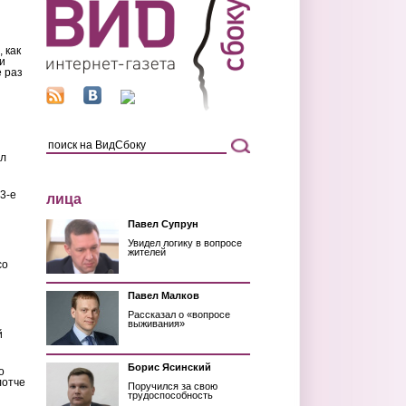
 как
и
 раз
ил
3-е
лица
Павел Супрун
Увидел логику в вопросе
жителей
со
Павел Малков
Рассказал о «вопросе
выживания»
й
Борис Ясинский
о
лотче
Поручился за свою
трудоспособность