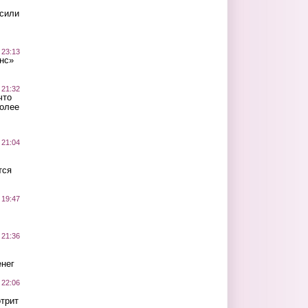
осили
 23:13
нс»
 21:32
что
более
 21:04
тся
 19:47
 21:36
нег
 22:06
трит