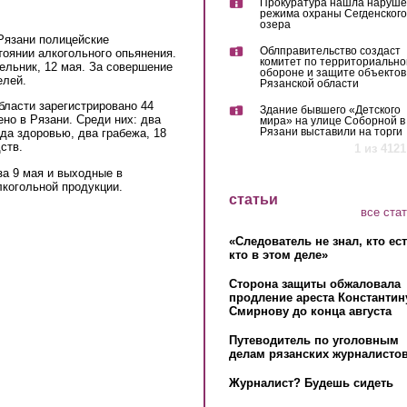
Прокуратура нашла наруш
режима охраны Сегденского
озера
Рязани полицейские
Облправительство создаст
оянии алкогольного опьянения.
комитет по территориально
ельник, 12 мая. За совершение
обороне и защите объектов
елей.
Рязанской области
бласти зарегистрировано 44
Здание бывшего «Детского
но в Рязани. Среди них: два
мира» на улице Соборной в
Рязани выставили на торги
да здоровью, два грабежа, 18
ств.
1 из 4121
за 9 мая и выходные в
алкогольной продукции.
статьи
все ста
«Следователь не знал, кто ес
кто в этом деле»
Сторона защиты обжаловала
продление ареста Константин
Смирнову до конца августа
Путеводитель по уголовным
делам рязанских журналистов
Журналист? Будешь сидеть