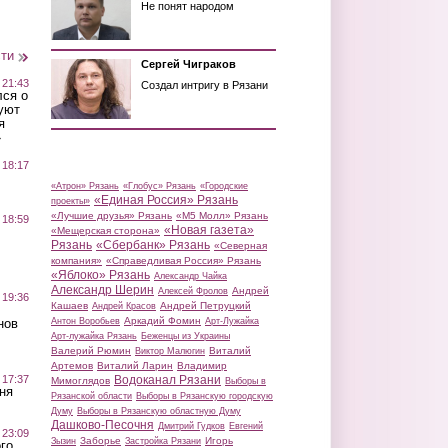
Не понят народом
сти
Сергей Чиграков
 21:43
Создал интригу в Рязани
лся о
уют
я
»
 18:17
«Атрон» Рязань
«Глобус» Рязань
«Городские
«Единая Россия» Рязань
проекты»
«Лучшие друзья» Рязань
«М5 Молл» Рязань
 18:59
«Новая газета»
«Мещерская сторона»
Рязань
«Сбербанк» Рязань
«Северная
компания»
«Справедливая Россия» Рязань
«Яблоко» Рязань
Александр Чайка
Александр Шерин
Андрей
Алексей Фролов
 19:36
Кашаев
Андрей Петруцкий
Андрей Красов
Аркадий Фомин
Антон Воробьев
Арт-Лужайка
нов
Арт-лужайка Рязань
Беженцы из Украины
Валерий Рюмин
Виталий
Виктор Малюгин
Артемов
Виталий Ларин
Владимир
Водоканал Рязани
 17:37
Мимоглядов
Выборы в
ня
Рязанской области
Выборы в Рязанскую городскую
Думу
Выборы в Рязанскую областную Думу
Дашково-Песочня
Дмитрий Гудков
Евгений
 23:09
Заборье
Игорь
Зызин
Застройка Рязани
го