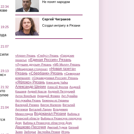
Не понят народом
 22:34
мове
Сергей Чиграков
Создал интригу в Рязани
 19:25
вода
 21:07
осили
«Атрон» Рязань
«Глобус» Рязань
«Городские
«Единая Россия» Рязань
проекты»
«Лучшие друзья» Рязань
«М5 Молл» Рязань
«Новая газета»
«Мещерская сторона»
 23:13
Рязань
«Сбербанк» Рязань
«Северная
нс»
компания»
«Справедливая Россия» Рязань
«Яблоко» Рязань
Александр Чайка
Александр Шерин
 21:32
Андрей
Алексей Фролов
что
Кашаев
Андрей Петруцкий
Андрей Красов
более
Аркадий Фомин
Антон Воробьев
Арт-Лужайка
Арт-лужайка Рязань
Беженцы из Украины
Валерий Рюмин
Виталий
Виктор Малюгин
 21:04
Артемов
Виталий Ларин
Владимир
Водоканал Рязани
Мимоглядов
Выборы в
Рязанской области
Выборы в Рязанскую городскую
тся
Думу
Выборы в Рязанскую областную Думу
Дашково-Песочня
Дмитрий Гудков
Евгений
Заборье
Игорь
Зызин
Застройка Рязани