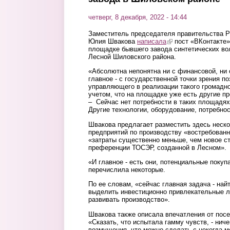
четверг, 8 декабря, 2022 - 14:44
Заместитель председателя правительства Р
Юлия Швакова
написала
(link is external)
пост «ВКонтакте»
площадке бывшего завода синтетических во
Лесной Шиловского района.
«Абсолютна непонятна ни с финансовой, ни 
главное - с государственной точки зрения по
управляющего в реализации такого громадн
учетом, что на площадке уже есть другие п
– Сейчас нет потребности в таких площадях
Другие технологии, оборудование, потребнос
Швакова предлагает разместить здесь нес
предприятий по производству «востребованн
«затраты существенно меньше, чем новое ст
преференции ТОСЭР, созданной в Лесном».
«И главное - есть они, потенциальные поку
перечислила некоторые.
По ее словам, «сейчас главная задача - на
выделить инвестиционно привлекательные л
развивать производство».
Швакова также описала впечатления от пос
«Сказать, что испытала гамму чувств, - ниче
возмущения, что можно сделать с некогда 