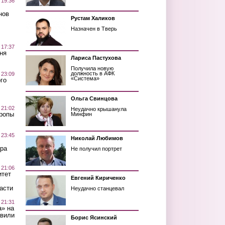
 19:36
нов
Рустам Халиков
Назначен в Тверь
 17:37
ня
Лариса Пастухова
Получила новую
должность в АФК
 23:09
«Система»
го
Ольга Свинцова
 21:02
Неудачно крышанула
Тропы
Минфин
 23:45
Николай Любимов
ра
Не получил портрет
 21:06
итет
Евгений Кириченко
асти
Неудачно станцевал
 21:31
а» на
авили
Борис Ясинский