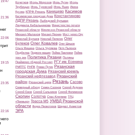
 19:47
Кочетков
Игорь Морозов
Игорь
Игорь Путин
Трубицын
Игорь Туровский
Игорь Яшин
Ирина
Касимов
Канищево
КПРФ Рязань
Кусова
Константиново
Касимовская городская Дума
 21:36
ЛДПР Рязань
Лыбедский бульвар
Людмила Кибальникова
Министерство печати
нег
Рязанской области
Минлесхоз Рязанской области
Михаил Малахов
Михаил Пронин
Мост через Оку
 22:06
Олег
Николай Булаев
Николай Пилюгин
Олег Ковалев
Булеков
Олег Шишов
трит
Ольга Чуляева
Ольга Мишина
Петр Пыленок
Подбелка
Поджоги машин
Пойма Павловки
Пойма
Политика Рязани
Поляны
трех рек
РГУ им. Есенина
Праймериз «Единой России»
 19:15
Рязанская
РМПТС
РНПК
Роман Путин
ин
городская Дума
Рязанский кремль
Рязанский
Рязанский нефтезавод
Рязань
район
Сасово
Рязанский цирк
 23:35
Северный обход
Семен Сазонов
Сергей Дудукин
ы
Сергей Ежов
Сергей Сальников
Сергей Филимонов
Скопин
Солотча
Спас-Клепики
ТРЦ
УМВД Рязанской
Трасса М5
«Премьер»
области
Шаукат Ахметов
Федор Провоторов
ЭРА
 22:16
тнего
м