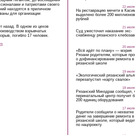
сионалами и патриотами своего
22 июля
ний находятся в приличном
На реставрацию мечети в Каси
ованы для организации
выделено более 200 миллионов
рублей
т назад. В одном из цехов
21 июля
Суд ужесточил наказание экс-
оизводством взрывчатых
снабженцу рязанского хлебоза
зрыв, погибло 17 человек.
am
20 июля
«Всё идёт по плану» — мэрия
Рязани родителям, которые пр
о дофинансировании ремонта в
рязанской школе
19 июля
«Экологический рязанский алья
перезапустил «карту свалок»
18 июля
Рязанский Минздрав сообщил, 
перинатальный центр получит 
200 единиц оборудования
17 июля
Родители сообщили о нехватке
денег на завершение ремонта в
рязанской школе, который веде
по нацпроекту