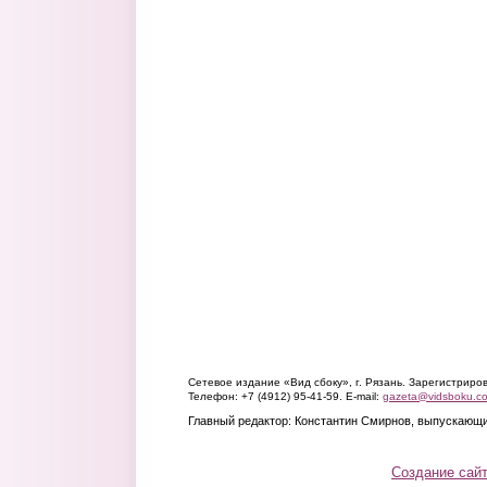
Сетевое издание «Вид сбоку», г. Рязань. Зарегистрир
Телефон: +7 (4912) 95-41-59. E-mail:
gazeta@vidsboku.c
Главный редактор: Константин Смирнов, выпускающи
Создание сай