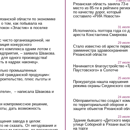
3 августа
Рязанская область заняла 73-е
место из 85-ти в рейтинге регио
по качеству дорог, который
составило «РИА Новости»
язанской области по экономике
 о том, как побывала на
31 июля
локон «Эластик» в поселке
Исполнилось полтора года со д
ареста Константина Смирнова
с чисто организационной, ни
29 июля
зиция конкурсного
Стало известно об аресте перво
ого комплекса одним лотом с
замминистра здравоохранения
редприятия, – заявила Швакова.
Рязанской области
 для одного производства!
ть в кадрах наконец».
27 июля
Начинается благоустройство «
Паустовского» в Солотче
колько промышленных
ой гражданской продукции»:
25 июля
роительство, плюс льготы и
Прокуратура нашла нарушения
режима охраны Сегденского озе
патели», – написала Швакова и
24 июля
Облправительство создаст ком
йти компромиссное решение,
по территориальной обороне и
оты, дать возможность
защите объектов Рязанской обл
23 июля
Здание бывшего «Детского мир
ещения завода в целом:
улице Соборной в Рязани выст
го не сказать. От негодования и
на торги
мощным гигантом, до восхищения