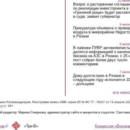
10 июля
Вопрос о расторжении соглаше
по реализации инвестпроекта в
«Грачиной роще» будет рассмо
в суде, заявил губернатор
9 июля
Прокуратура объявила о провер
воздуха в микрорайоне Недост
в Рязани
8 июля
В паблике ПУВР автомобилист
делятся информацией о наличи
бензина на АЗС в Рязани, с 25 
пост собрал более двух тысяч
комментариев
7 июля
Дому-долгострою в Рязани в
следующем году исполнится 10
– дольщики
все ново
ЭЛ № ФС 77 - 7826
1 от 14 апреля 20
овано Роскомнадзором. Реестровая запись СМИ: серия
(link sends e-mail)
om
. 18+
й редактор: Марина Смирнова, администратор сайта и аккаунтов в соцсетях: Светлан
Концессия «Водока
тов
(link is external)
«Три-В»