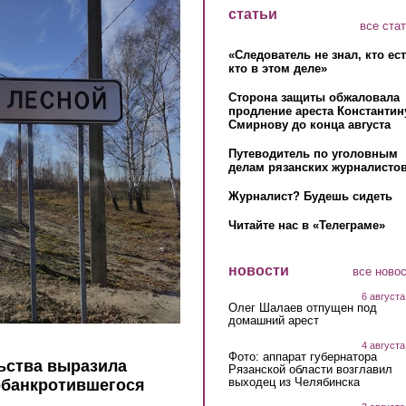
статьи
все ста
«Следователь не знал, кто ес
кто в этом деле»
Сторона защиты обжаловала
продление ареста Константин
Смирнову до конца августа
Путеводитель по уголовным
делам рязанских журналистов
Журналист? Будешь сидеть
Читайте нас в «Телеграме»
новости
все ново
6 августа
Олег Шалаев отпущен под
домашний арест
4 августа
Фото: аппарат губернатора
ьства выразила
Рязанской области возглавил
выходец из Челябинска
обанкротившегося