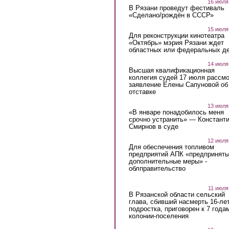
16 июля
В Рязани проведут фестиваль
«Сделано/рождён в СССР»
15 июля
Для реконструкции кинотеатра
«Октябрь» мэрия Рязани ждет
областных или федеральных де
14 июля
Высшая квалификационная
коллегия судей 17 июля рассмо
заявление Елены Сапуновой об
отставке
13 июля
«В январе понадобилось меня
срочно устранить» — Констант
Смирнов в суде
12 июля
Для обеспечения топливом
предприятий АПК «предпринят
дополнительные меры» -
облправительство
11 июля
В Рязанской области сельский
глава, сбивший насмерть 16-ле
подростка, приговорен к 7 года
колонии-поселения