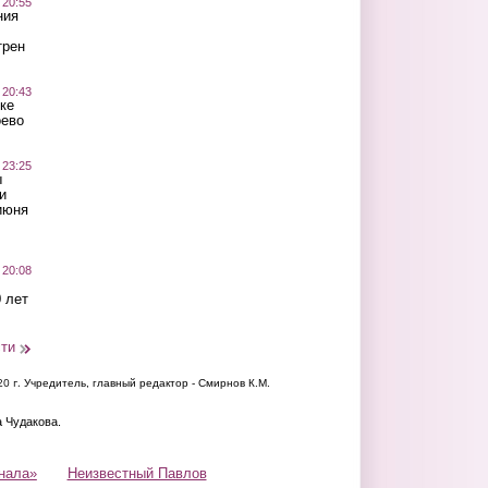
 20:55
ния
трен
 20:43
ке
оево
 23:25
ы
и
июня
 20:08
 лет
сти
20 г.
Учредитель, главный редактор - Смирнов К.М.
а Чудакова.
нала»
Неизвестный Павлов