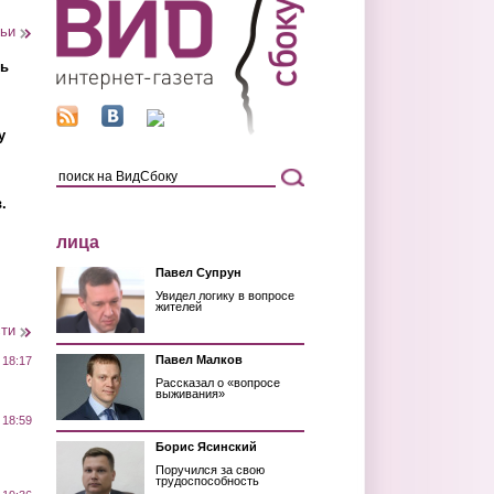
тьи
ть
у
.
лица
Павел Супрун
Увидел логику в вопросе
жителей
сти
Павел Малков
 18:17
Рассказал о «вопросе
выживания»
 18:59
Борис Ясинский
Поручился за свою
трудоспособность