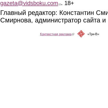
gazeta@vidsboku.com
(link sends e-mail)
. 18+
Главный редактор: Константин См
Смирнова, администратор сайта и 
Контекстная реклама
(link is external)
«Три-В»