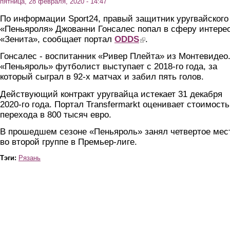
пятница, 28 февраля, 2020 - 14:47
По информации Sport24, правый защитник уругвайского
«Пеньяроля» Джованни Гонсалес попал в сферу интере
«Зенита», сообщает портал
ODDS
(link is external)
.
Гонсалес - воспитанник «Ривер Плейта» из Монтевидео.
«Пеньяроль» футболист выступает с 2018-го года, за
который сыграл в 92-х матчах и забил пять голов.
Действующий контракт уругвайца истекает 31 декабря
2020-го года. Портал Transfermarkt оценивает стоимость
перехода в 800 тысяч евро.
В прошедшем сезоне «Пеньяроль» занял четвертое мес
во второй группе в Премьер-лиге.
Тэги:
Рязань