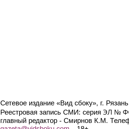
Сетевое издание «Вид сбоку», г. Рязан
ЭЛ № ФС
Реестровая запись СМИ: серия
главный редактор - Смирнов К.М. Телефо
gazeta@vidsboku.com
(link sends e-mail)
. 18+