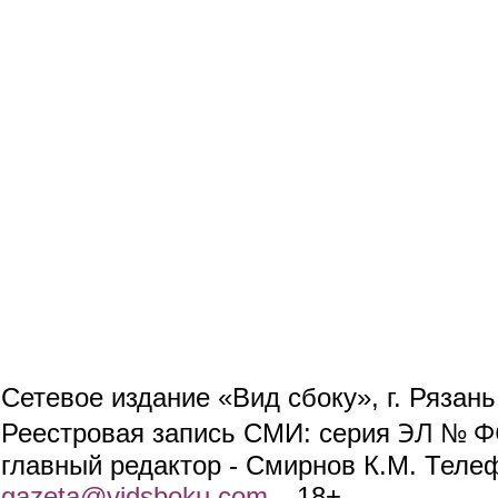
Сетевое издание «Вид сбоку», г. Рязан
ЭЛ № ФС
Реестровая запись СМИ: серия
главный редактор - Смирнов К.М. Телефо
gazeta@vidsboku.com
(link sends e-mail)
. 18+