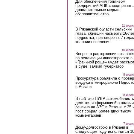
Для обеспечения топливом
предприятий АПК «предпринят
дополнительные меры» -
облправительство
11 июля
В Рязанской области сельский
глава, сбивший насмерть 16-ле
подростка, приговорен к 7 года
колонии-поселения
10 июля
Вопрос о расторжении соглаше
по реализации инвестпроекта в
«Грачиной роще» будет рассмо
в суде, заявил губернатор
9 июля
Прокуратура объявила о провер
воздуха в микрорайоне Недост
в Рязани
8 июля
В паблике ПУВР автомобилист
делятся информацией о наличи
бензина на АЗС в Рязани, с 25 
пост собрал более двух тысяч
комментариев
7 июля
Дому-долгострою в Рязани в
следующем году исполнится 10