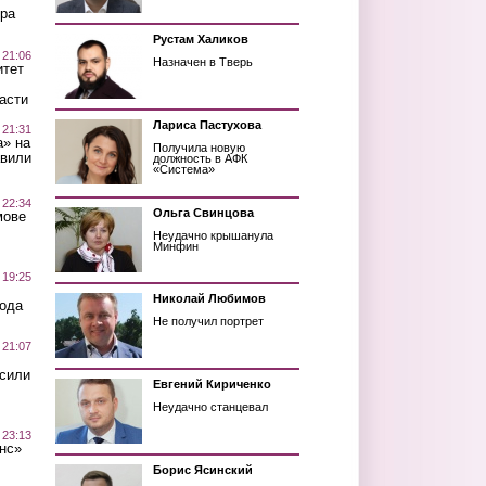
ра
Рустам Халиков
 21:06
Назначен в Тверь
итет
асти
Лариса Пастухова
 21:31
а» на
Получила новую
авили
должность в АФК
«Система»
 22:34
Ольга Свинцова
мове
Неудачно крышанула
Минфин
 19:25
Николай Любимов
вода
Не получил портрет
 21:07
осили
Евгений Кириченко
Неудачно станцевал
 23:13
нс»
Борис Ясинский