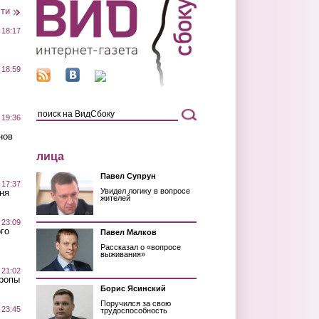
сти
 18:17
 18:59
 19:36
нов
лица
Павел Супрун
 17:37
Увидел логику в вопросе
ня
жителей
 23:09
го
Павел Малков
Рассказал о «вопросе
выживания»
 21:02
Тропы
Борис Ясинский
Поручился за свою
 23:45
трудоспособность