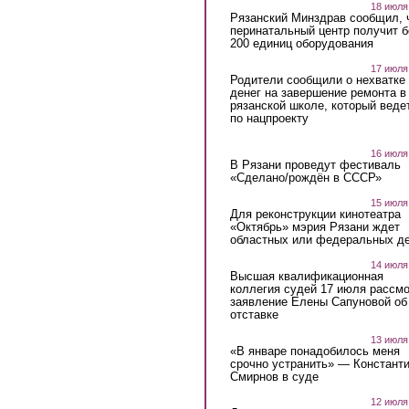
18 июля
Рязанский Минздрав сообщил, 
перинатальный центр получит 
200 единиц оборудования
17 июля
Родители сообщили о нехватке
денег на завершение ремонта в
рязанской школе, который веде
по нацпроекту
16 июля
В Рязани проведут фестиваль
«Сделано/рождён в СССР»
15 июля
Для реконструкции кинотеатра
«Октябрь» мэрия Рязани ждет
областных или федеральных де
14 июля
Высшая квалификационная
коллегия судей 17 июля рассмо
заявление Елены Сапуновой об
отставке
13 июля
«В январе понадобилось меня
срочно устранить» — Констант
Смирнов в суде
12 июля