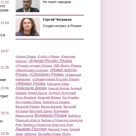
Не понят народом
 21:32
что
более
Сергей Чиграков
 21:04
Создал интригу в Рязани
тся
 19:47
«Атрон» Рязань
«Глобус» Рязань
«Городские
«Единая Россия» Рязань
проекты»
«Лучшие друзья» Рязань
«М5 Молл» Рязань
 21:36
«Новая газета»
«Мещерская сторона»
Рязань
«Сбербанк» Рязань
«Северная
нег
компания»
«Справедливая Россия» Рязань
«Яблоко» Рязань
Александр Чайка
Александр Шерин
 22:06
Андрей
Алексей Фролов
Кашаев
Андрей Петруцкий
Андрей Красов
трит
Аркадий Фомин
Антон Воробьев
Арт-Лужайка
Арт-лужайка Рязань
Беженцы из Украины
Валерий Рюмин
Виталий
Виктор Малюгин
Артемов
Виталий Ларин
Владимир
 19:15
Водоканал Рязани
Мимоглядов
Выборы в
ин
Рязанской области
Выборы в Рязанскую городскую
Думу
Выборы в Рязанскую областную Думу
Дашково-Песочня
Дмитрий Гудков
Евгений
 23:35
Заборье
Игорь
Зызин
Застройка Рязани