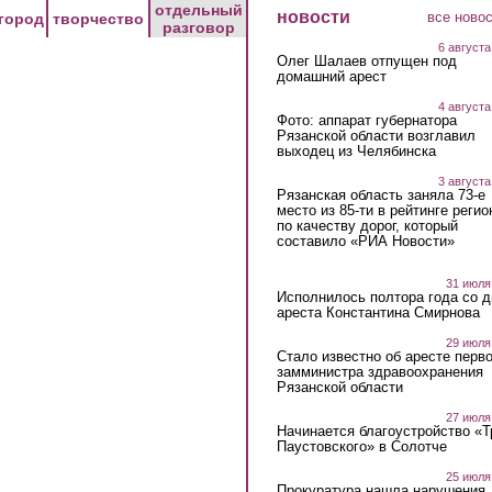
отдельный
новости
все ново
город
творчество
разговор
6 августа
Олег Шалаев отпущен под
домашний арест
4 августа
Фото: аппарат губернатора
Рязанской области возглавил
выходец из Челябинска
3 августа
Рязанская область заняла 73-е
место из 85-ти в рейтинге регио
по качеству дорог, который
составило «РИА Новости»
31 июля
Исполнилось полтора года со д
ареста Константина Смирнова
29 июля
Стало известно об аресте перво
замминистра здравоохранения
Рязанской области
27 июля
Начинается благоустройство «
Паустовского» в Солотче
25 июля
Прокуратура нашла нарушения