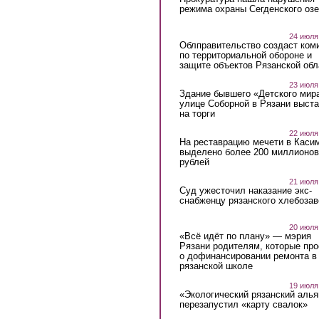
режима охраны Сегденского озе
24 июля
Облправительство создаст ком
по территориальной обороне и
защите объектов Рязанской обл
23 июля
Здание бывшего «Детского мир
улице Соборной в Рязани выст
на торги
22 июля
На реставрацию мечети в Каси
выделено более 200 миллионов
рублей
21 июля
Суд ужесточил наказание экс-
снабженцу рязанского хлебоза
20 июля
«Всё идёт по плану» — мэрия
Рязани родителям, которые пр
о дофинансировании ремонта в
рязанской школе
19 июля
«Экологический рязанский алья
перезапустил «карту свалок»