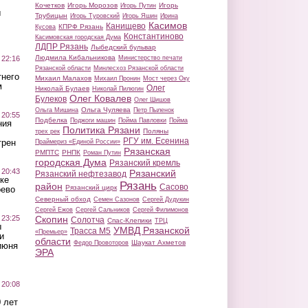
Кочетков
Игорь Морозов
Игорь
Игорь Путин
ы
Трубицын
Игорь Туровский
Игорь Яшин
Ирина
Касимов
Канищево
КПРФ Рязань
Кусова
Константиново
Касимовская городская Дума
ЛДПР Рязань
Лыбедский бульвар
Людмила Кибальникова
 22:16
Министерство печати
Рязанской области
Минлесхоз Рязанской области
тнего
Михаил Малахов
Михаил Пронин
Мост через Оку
м
Олег
Николай Булаев
Николай Пилюгин
Олег Ковалев
Булеков
Олег Шишов
Ольга Чуляева
Ольга Мишина
Петр Пыленок
 20:55
Подбелка
Поджоги машин
Пойма Павловки
Пойма
ния
Политика Рязани
Поляны
трех рек
РГУ им. Есенина
трен
Праймериз «Единой России»
Рязанская
РМПТС
РНПК
Роман Путин
городская Дума
Рязанский кремль
 20:43
Рязанский
Рязанский нефтезавод
ке
Рязань
район
Сасово
Рязанский цирк
оево
Северный обход
Семен Сазонов
Сергей Дудукин
Сергей Ежов
Сергей Сальников
Сергей Филимонов
 23:25
Скопин
Солотча
Спас-Клепики
ТРЦ
ы
УМВД Рязанской
Трасса М5
«Премьер»
и
области
Шаукат Ахметов
Федор Провоторов
июня
ЭРА
 20:08
 лет