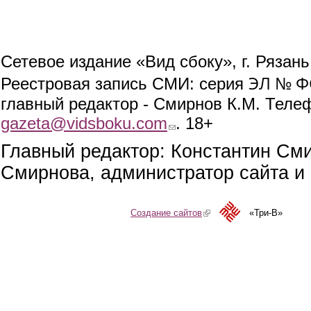
Сетевое издание «Вид сбоку», г. Рязан
ЭЛ № ФС
Реестровая запись СМИ: серия
главный редактор - Смирнов К.М. Телефо
gazeta@vidsboku.com
(link sends e-mail)
. 18+
Главный редактор: Константин См
Смирнова, администратор сайта и 
Создание сайтов
(link is external)
«Три-В»