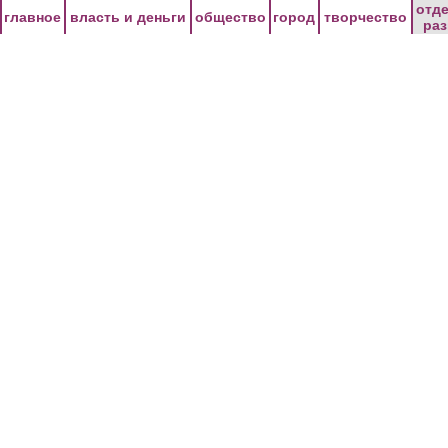
Перейти к основному содержанию
отд
главное
власть и деньги
общество
город
творчество
ра