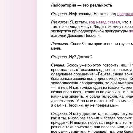
Лаборатория — это реальность
Смирнов
. Нефтезавод. Нефтезавод
продолж
Резников
. Я, кстати,
год назад сказал
, что в
там такие люди живут. Люди там живут хорош
экспертиза природоохранной прокуратуры
п
жителей Дашково-Песочни.
Ластман
. Спасибо, вы просто сняли груз с 
меня.
Смирнов
. Ну? Доколе?
Сенина
. Боюсь уже об этом говорить, но... 
просыпалась от эсэмэсок одного из наших д
следующее сообщение: «Ребята, снова воня
быстренько звоним все в диспетчерскую». К
экологическую лабораторию, то они выезжаю
— то нет. И как только один из наших коллег
обзванивал всех, неважно во сколько - и в ш
начинали звонить. Я брала телефон, начина
диспетчером. А он мне в ответ: «Я понимаю,
я сам из Песочни, ну не поедем мы».
Смирнов
. Я могу доложить, что видел эту л
как и ты, много раз звонил и всегда говорил
приедет». И помню, перестал верить в то, чт
раз она таки приехала, они перезвонили, ска
все сами увидите». Я подошел, да, она была