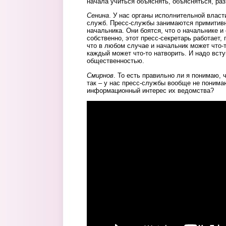
начала учиться объяснять, объясняться, ра
Сенина
. У нас органы исполнительной власт
служб. Пресс-службы занимаются примитив
начальника. Они боятся, что о начальнике и 
собственно, этот пресс-секретарь работает,
что в любом случае и начальник может что-т
каждый может что-то натворить. И надо всту
общественностью.
Смирнов
. То есть правильно ли я понимаю, 
так – у нас пресс-службы вообще не понима
информационный интерес их ведомства?
Итоги 2013 - 6