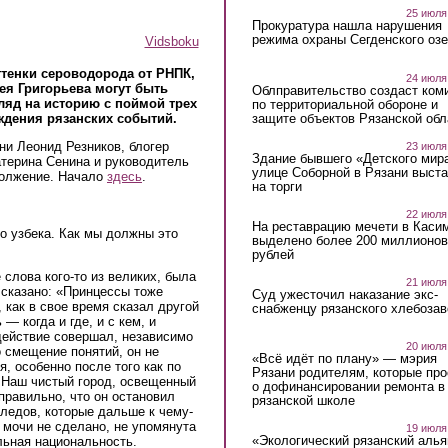
25 июля
Прокуратура нашла нарушения
режима охраны Сегденского озе
Vidsboku
ттенки сероводорода от РНПК,
24 июля
ея Григорьева могут быть
Облправительство создаст ком
ляд на историю с поймой трех
по территориальной обороне и
защите объектов Рязанской обл
ждения рязанских событий.
ни Леонид Резников, блогер
23 июля
Здание бывшего «Детского мир
терина Сенина и руководитель
улице Соборной в Рязани выст
олжение. Начало
здесь
.
на торги
22 июля
На реставрацию мечети в Каси
 узбека. Как мы должны это
выделено более 200 миллионов
рублей
 слова кого-то из великих, была
21 июля
 сказано: «Принцессы тоже
Суд ужесточил наказание экс-
, как в свое время сказал другой
снабженцу рязанского хлебоза
— когда и где, и с кем, и
 действие совершал, независимо
20 июля
о смещение понятий, он не
«Всё идёт по плану» — мэрия
, особенно после того как по
Рязани родителям, которые пр
. Наш чистый город, освещенный
о дофинансировании ремонта в
правильно, что он остановил
рязанской школе
 следов, которые дальше к чему-
а мочи не сделано, не упомянута
19 июля
«Экологический рязанский алья
льная национальность.