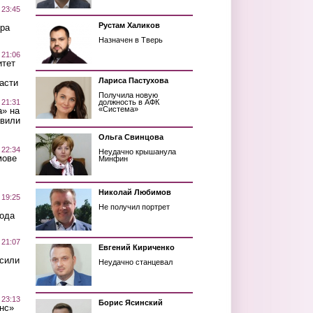
 23:45
Рустам Халиков
ра
Назначен в Тверь
 21:06
итет
Лариса Пастухова
асти
Получила новую
 21:31
должность в АФК
«Система»
а» на
авили
Ольга Свинцова
 22:34
Неудачно крышанула
мове
Минфин
Николай Любимов
 19:25
Не получил портрет
вода
 21:07
Евгений Кириченко
осили
Неудачно станцевал
 23:13
Борис Ясинский
нс»