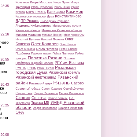
Кочетков
Игорь Морозов
Игорь
Игорь Путин
 23:35
Трубицын
Игорь Туровский
Игорь Яшин
Ирина
Касимов
Канищево
КПРФ Рязань
Кусова
ы
Константиново
Касимовская городская Дума
ЛДПР Рязань
Лыбедский бульвар
Людмила Кибальникова
Министерство печати
Рязанской области
Минлесхоз Рязанской области
 22:16
Михаил Малахов
Михаил Пронин
Мост через Оку
Олег
Николай Булаев
Николай Пилюгин
тнего
Олег Ковалев
Булеков
Олег Шишов
м
Ольга Чуляева
Ольга Мишина
Петр Пыленок
Подбелка
Поджоги машин
Пойма Павловки
Пойма
Политика Рязани
Поляны
трех рек
 20:55
РГУ им. Есенина
ния
Праймериз «Единой России»
Рязанская
РМПТС
РНПК
Роман Путин
трен
городская Дума
Рязанский кремль
Рязанский
Рязанский нефтезавод
Рязань
район
Сасово
Рязанский цирк
 20:43
ке
Северный обход
Семен Сазонов
Сергей Дудукин
оево
Сергей Ежов
Сергей Сальников
Сергей Филимонов
Скопин
Солотча
Спас-Клепики
ТРЦ
УМВД Рязанской
Трасса М5
«Премьер»
 23:25
области
Шаукат Ахметов
Федор Провоторов
ы
ЭРА
и
июня
 20:08