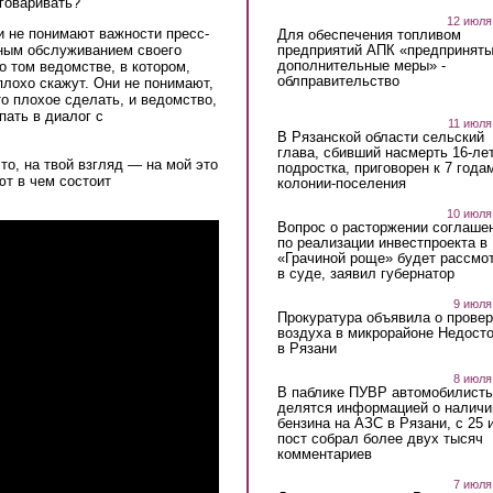
зговаривать?
12 июля
и не понимают важности пресс-
Для обеспечения топливом
предприятий АПК «предпринят
ным обслуживанием своего
дополнительные меры» -
о том ведомстве, в котором,
облправительство
 плохо скажут. Они не понимают,
о плохое сделать, и ведомство,
пать в диалог с
11 июля
В Рязанской области сельский
глава, сбивший насмерть 16-ле
что, на твой взгляд — на мой это
подростка, приговорен к 7 года
ют в чем состоит
колонии-поселения
10 июля
Вопрос о расторжении соглаше
по реализации инвестпроекта в
«Грачиной роще» будет рассмо
в суде, заявил губернатор
9 июля
Прокуратура объявила о провер
воздуха в микрорайоне Недост
в Рязани
8 июля
В паблике ПУВР автомобилист
делятся информацией о наличи
бензина на АЗС в Рязани, с 25 
пост собрал более двух тысяч
комментариев
7 июля