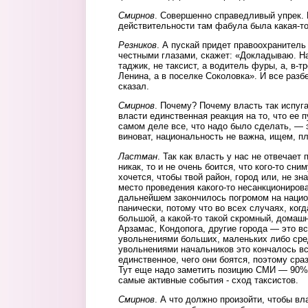
Смирнов
. Совершенно справедливый упрек. Е
действительности там фабула была какая-то
Резников
. А пускай придет правоохранитель
честными глазами, скажет: «Докладываю. На
таджик, не таксист, а водитель фуры, а, в-т
Ленина, а в поселке Соколовка». И все разбе
сказал.
Смирнов
. Почему? Почему власть так испуга
власти единственная реакция на то, что ее п
самом деле все, что надо было сделать, — э
виноват, национальность не важна, ищем, пла
Ластман
. Так как власть у нас не отвечает
никак, то и не очень боится, что кого-то сни
хочется, чтобы твой район, город или, не з
место проведения какого-то несанкциониров
дальнейшем закончилось погромом на нацио
панически, потому что во всех случаях, ког
большой, а какой-то такой скромный, домашн
Арзамас, Кондопога, другие города — это в
увольнениями больших, маленьких либо сре
увольнениями начальников это кончалось вс
единственное, чего они боятся, поэтому ср
Тут еще надо заметить позицию СМИ — 90%
самые активные события - сход таксистов.
Смирнов
. А что должно произойти, чтобы вл