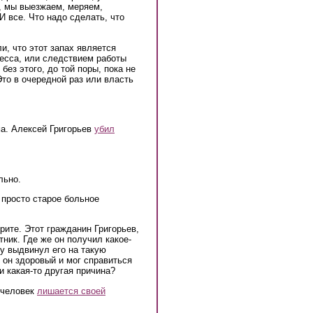
а, мы выезжаем, меряем,
И все. Что надо сделать, что
и, что этот запах является
цесса, или следствием работы
без этого, до той поры, пока не
Это в очередной раз или власть
ма. Алексей Григорьев
убил
льно.
о просто старое больное
рите. Этот гражданин Григорьев,
ник. Где же он получил какое-
му выдвинул его на такую
 он здоровый и мог справиться
 какая-то другая причина?
а человек
лишается своей