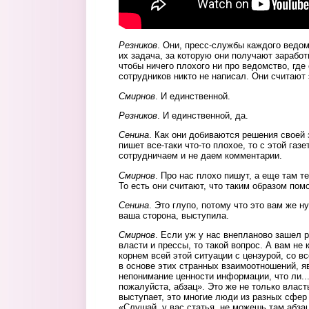
Резников
. Они, пресс-службы каждого ведом
их задача, за которую они получают заработ
чтобы ничего плохого ни про ведомство, где 
сотрудников никто не написал. Они считают 
Смирнов
. И единственной.
Резников
. И единственной, да.
Сенина
. Как они добиваются решения своей 
пишет все-таки что-то плохое, то с этой газ
сотрудничаем и не даем комментарии.
Смирнов
. Про нас плохо пишут, а еще там т
То есть они считают, что таким образом пом
Сенина
. Это глупо, потому что это вам же н
ваша сторона, выступила.
Смирнов
. Если уж у нас внепланово зашел 
власти и прессы, то такой вопрос. А вам не 
корнем всей этой ситуации с цензурой, со в
в основе этих странных взаимоотношений, 
непонимание ценности информации, что ли...
пожалуйста, абзац». Это же не только власт
выступает, это многие люди из разных сфер 
«Слушай, у вас статья, не можешь там абза