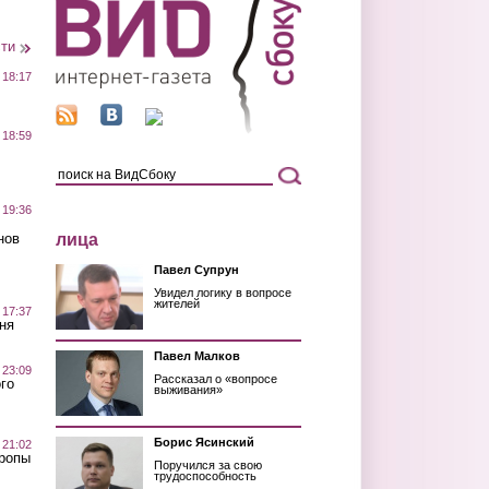
сти
 18:17
 18:59
 19:36
лица
нов
Павел Супрун
Увидел логику в вопросе
жителей
 17:37
ня
Павел Малков
 23:09
Рассказал о «вопросе
го
выживания»
Борис Ясинский
 21:02
Тропы
Поручился за свою
трудоспособность