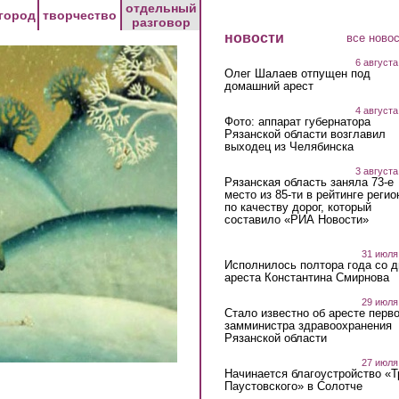
отдельный
город
творчество
разговор
новости
все ново
6 августа
Олег Шалаев отпущен под
домашний арест
4 августа
Фото: аппарат губернатора
Рязанской области возглавил
выходец из Челябинска
3 августа
Рязанская область заняла 73-е
место из 85-ти в рейтинге регио
по качеству дорог, который
составило «РИА Новости»
31 июля
Исполнилось полтора года со д
ареста Константина Смирнова
29 июля
Стало известно об аресте перво
замминистра здравоохранения
Рязанской области
27 июля
Начинается благоустройство «
Паустовского» в Солотче