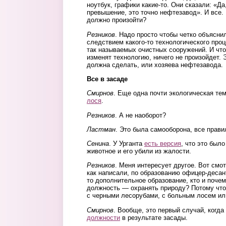
ноутбук, графики какие-то. Они сказали: «Д
превышение, это точно нефтезавод». И все. 
должно произойти?
Резников
. Надо просто чтобы четко объяснил
следствием какого-то технологического про
так называемых очистных сооружений. И что 
изменят технологию, ничего не произойдет. 
должна сделать, или хозяева нефтезавода.
Все в засаде
Смирнов
. Еще одна почти экологическая те
лося
.
Резников
. А не наоборот?
Ластман
. Это была самооборона, все прави
Сенина
. У Урганта
есть версия
, что это был
животное и его убили из жалости.
Резников
. Меня интересует другое. Вот смот
как написали, по образованию офицер-десант
то дополнительное образование, кто и поче
должность — охранять природу? Потому что
с черными лесорубами, с больным лосем или
Смирнов
. Вообще, это первый случай, когд
должности
в результате засады.