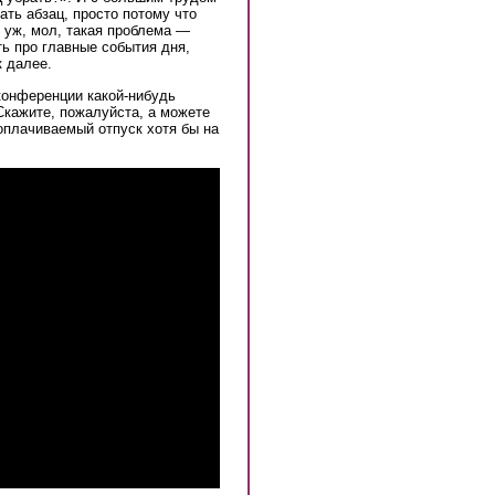
ать абзац, просто потому что
я уж, мол, такая проблема —
ть про главные события дня,
к далее.
конференции какой-нибудь
Скажите, пожалуйста, а можете
оплачиваемый отпуск хотя бы на
…