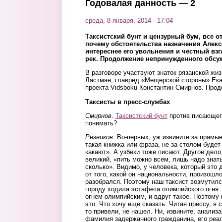
Годовалая данность — 2
среда, 8 января, 2014 - 17:04
Таксистский бунт и цензурный бум, все о
почему обстоятельства назначения Алекс
интереснее его увольнения и честный взг
рек. Продолжение непринужденного обсу
В разговоре участвуют знаток рязанской жиз
Ластман, главред «Мещерской стороны» Ека
проекта Vidsboku Константин Смирнов.
Прод
Таксисты в пресс-службах
Смирнов
.
Таксистский бунт
против писающего
понимать?
Резников
. Во-первых, уж извините за прямые
такая книжка или фраза, не за столом будет
какают». А узбеки тоже писают. Другое дело
великий, «пить можно всем, лишь надо знать 
сколько». Видимо, у человека, который это
от того, какой он национальности, произошл
разобрался. Поэтому наш таксист возмутился
городу ходила эстафета олимпийского огня
огнем олимпийским, и вдруг такое. Поэтому 
это. Что хочу еще сказать. Читая прессу, я
то привели, не нашел. Ни, извините, анализ
фамилия задержанного гражданина, его реа