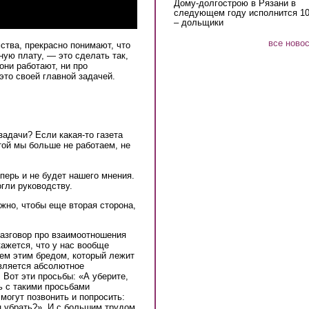
Дому-долгострою в Рязани в
следующем году исполнится 10
– дольщики
все ново
ства, прекрасно понимают, что
ную плату, — это сделать так,
они работают, ни про
это своей главной задачей.
задачи? Если какая-то газета
етой мы больше не работаем, не
еперь и не будет нашего мнения.
огли руководству.
ужно, чтобы еще вторая сторона,
разговор про взаимоотношения
кажется, что у нас вообще
сем этим бредом, который лежит
является абсолютное
 Вот эти просьбы: «А уберите,
ь с такими просьбами
могут позвонить и попросить:
ц убрать?». И с большим трудом