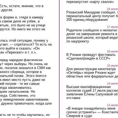
перезапустил «карту свалок»
сть, кстати, мнение, что в
18 июля
 другая.
Рязанский Минздрав сообщил, 
перинатальный центр получит 
 в форме и, глядя в камеру
200 единиц оборудования
 самом деле не узбек, а
ретьих, это было не на улице
17 июля
рутся. Но никто же этого не
Родители сообщили о нехватке
денег на завершение ремонта в
рязанской школе, который веде
лась этой ситуации, почему у
по нацпроекту
угает, — спрятаться? То есть на
то выйти и сказать: «Он
16 июля
н «Перехват» и т. п.».
В Рязани проведут фестиваль
«Сделано/рождён в СССР»
 перед народом фактически
мут через выборы. Но очень не
15 июля
наю, поселок оказался в СМИ как
Для реконструкции кинотеатра
анного сборища, которое в
«Октябрь» мэрия Рязани ждет
нальной почве. Этого боятся
областных или федеральных де
да имел место пусть даже не
ий погром - те же самые
14 июля
Высшая квалификационная
сегда заканчивалось
коллегия судей 17 июля рассмо
дних начальников. Но
заявление Елены Сапуновой об
егда. Собственно, это
отставке
азу немедленное замалчивание.
 дружно промолчали, когда шли
13 июля
«В январе понадобилось меня
срочно устранить» — Констант
асть не то чтобы научилась, но
Смирнов в суде