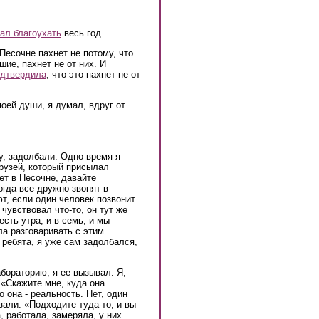
ал благоухать
весь год.
 Песочне пахнет не потому, что
ие, пахнет не от них. И
одтвердила
, что это пахнет не от
моей души, я думал, вдруг от
Ну, задолбали. Одно время я
рузей, который присылал
ет в Песочне, давайте
огда все дружно звонят в
т, если один человек позвонит
 чувствовал что-то, он тут же
есть утра, и в семь, и мы
ла разговаривать с этим
 ребята, я уже сам задолбался,
абораторию, я ее вызывал. Я,
: «Скажите мне, куда она
о она - реальность. Нет, один
зали: «Подходите туда-то, и вы
, работала, замеряла, у них