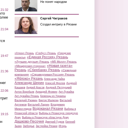
Не понят народом
 21:32
что
более
Сергей Чиграков
Создал интригу в Рязани
 21:04
тся
«Атрон» Рязань
«Глобус» Рязань
«Городские
 19:47
«Единая Россия» Рязань
проекты»
«Лучшие друзья» Рязань
«М5 Молл» Рязань
«Новая газета»
«Мещерская сторона»
Рязань
«Сбербанк» Рязань
«Северная
 21:36
компания»
«Справедливая Россия» Рязань
«Яблоко» Рязань
Александр Чайка
нег
Александр Шерин
Андрей
Алексей Фролов
Кашаев
Андрей Петруцкий
Андрей Красов
 22:06
Аркадий Фомин
Антон Воробьев
Арт-Лужайка
Арт-лужайка Рязань
Беженцы из Украины
трит
Валерий Рюмин
Виталий
Виктор Малюгин
Артемов
Виталий Ларин
Владимир
Водоканал Рязани
Мимоглядов
Выборы в
Рязанской области
Выборы в Рязанскую городскую
 19:15
Думу
Выборы в Рязанскую областную Думу
ин
Дашково-Песочня
Дмитрий Гудков
Евгений
Заборье
Игорь
Зызин
Застройка Рязани