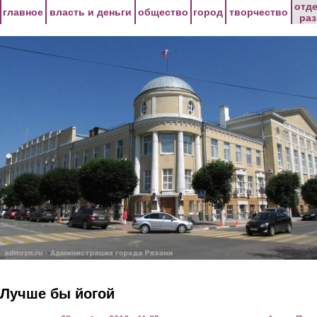
Перейти к основному содержанию
отд
главное
власть и деньги
общество
город
творчество
ра
Лучше бы йогой