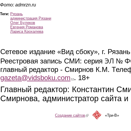
Фото: admrzn.ru
Теги:
Рязань
администрация Рязани
Олег Булеков
Евгения Романова
Лариса Крохалева
Сетевое издание «Вид сбоку», г. Рязан
ЭЛ № ФС
Реестровая запись СМИ: серия
главный редактор - Смирнов К.М. Телефо
gazeta@vidsboku.com
(link sends e-mail)
. 18+
Главный редактор: Константин См
Смирнова, администратор сайта и 
Создание сайтов
(link is external)
«Три-В»