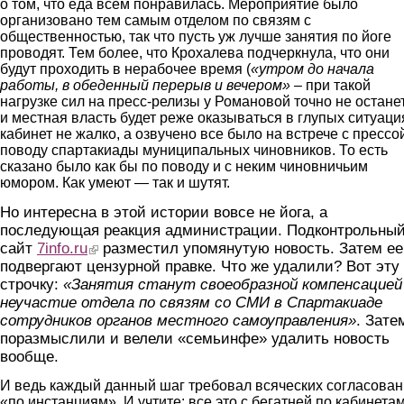
о том, что еда всем понравилась. Мероприятие было
организовано тем самым отделом по связям с
общественностью, так что пусть уж лучше занятия по йоге
проводят. Тем более, что Крохалева подчеркнула, что они
будут проходить в нерабочее время (
«утром до начала
работы, в обеденный перерыв и вечером» –
при такой
нагрузке сил на пресс-релизы у Романовой точно не остане
и местная власть будет реже оказываться в глупых ситуация
кабинет не жалко, а озвучено все было на встрече с прессо
поводу спартакиады муниципальных чиновников. То есть
сказано было как бы по поводу и с неким чиновничьим
юмором. Как умеют — так и шутят.
Но интересна в этой истории вовсе не йога, а
последующая реакция администрации. Подконтрольны
сайт
7info.ru
(link is external)
разместил упомянутую новость. Затем ее
подвергают цензурной правке. Что же удалили? Вот эту
строчку:
«Занятия станут своеобразной компенсацией
неучастие отдела по связям со СМИ в Спартакиаде
сотрудников органов местного самоуправления»
. Зате
поразмыслили и велели «семьинфе» удалить новость
вообще.
И ведь каждый данный шаг требовал всяческих согласова
«по инстанциям». И учтите: все это с бегатней по кабинетам