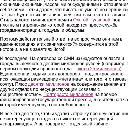
оханьями-аханьями, часовыми обсуждениями и отпаивани
себя чаями. Тетки даром, что писать не умеют, но нервнича
так, как-будто от их писанины действительно что-то зависит.
Стиль заложен министром печати
Ольгой
Чуляевой
, под
плотным патронажем которой находятся пресс-службы
горадминистрации, гордумы и облдумы.
Поэтому действительный ответ на вопрос «чем они там в
администрациях этих занимаются?» содержится в этой
истории, а не в занятиях йогой.
И последнее. На договора со СМИ из бюджетов области и
города выделяются десятки миллионов рублей (например, 
первом полугодии прошлого года –
около 25 миллионов
).
Единственная задача этих договоров – подконтрольность,
исключающая размещение «негатива» или того, что таков
сочтут. Плюс
десятки миллионов
на содержание минпечати 
других отделов по несуществующим «связям с
общественностью».
Полтораста миллионов
на прямое
финансирование государственной прессы, значительная ча
которой имеет нулевую востребованность.
И все это для того, чтобы удалить строчку про неучастие ни
не интересующего отдела в никого не интересующей
«спартакиаде». А вы говорите – отдельный кабинет.