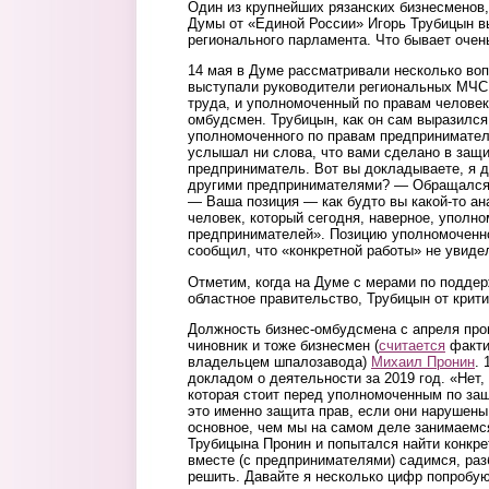
Один из крупнейших рязанских бизнесменов,
Думы от «Единой России» Игорь Трубицын в
регионального парламента. Что бывает очен
14 мая в Думе рассматривали несколько воп
выступали руководители региональных МЧС 
труда, и уполномоченный по правам человека
омбудсмен. Трубицын, как он сам выразился
уполномоченного по правам предпринимателе
услышал ни слова, что вами сделано в защ
предприниматель. Вот вы докладываете, я 
другими предпринимателями? — Обращался 
— Ваша позиция — как будто вы какой-то ана
человек, который сегодня, наверное, уполн
предпринимателей». Позицию уполномоченно
сообщил, что «конкретной работы» не увиде
Отметим, когда на Думе с мерами по подде
областное правительство, Трубицын от крит
Должность бизнес-омбудсмена с апреля про
чиновник и тоже бизнесмен (
считается
факти
владельцем шпалозавода)
Михаил Пронин
. 
докладом о деятельности за 2019 год. «Нет,
которая стоит перед уполномоченным по за
это именно защита прав, если они нарушены
основное, чем мы на самом деле занимаемся
Трубицына Пронин и попытался найти конкре
вместе (с предпринимателями) садимся, ра
решить. Давайте я несколько цифр попробую 