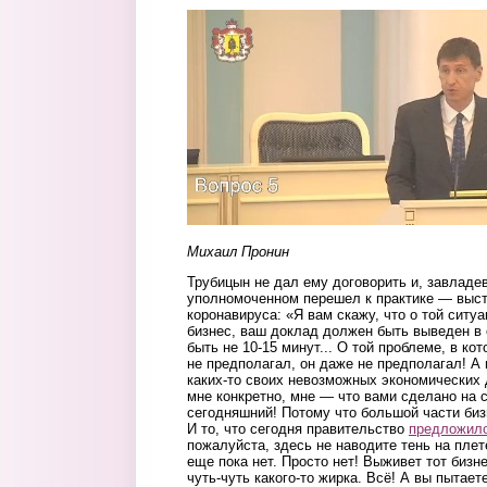
pronin.jpg
Михаил Пронин
Трубицын не дал ему договорить и, завладе
уполномоченном перешел к практике — выст
коронавируса: «Я вам скажу, что о той ситуа
бизнес, ваш доклад должен быть выведен в
быть не 10-15 минут... О той проблеме, в ко
не предполагал, он даже не предполагал! А 
каких-то своих невозможных экономических
мне конкретно, мне — что вами сделано на 
сегодняшний! Потому что большой части биз
И то, что сегодня правительство
предложил
пожалуйста, здесь не наводите тень на плет
еще пока нет. Просто нет! Выживет тот бизне
чуть-чуть какого-то жирка. Всё! А вы пытает