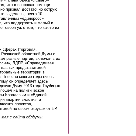
и», глава банка «Живаго»
ал, что в вопросах помощи
нно признал достаточно острую
рые выделены, всего 10
тавленный «единоросс»
е, что поддержать и малый и
 говоря уж о том, что как-то из
х сферах (торговля,
т Рязанской областной Думы с
ал разные партии, включая в их
оссии», ЛДПР, «Справедливая
 главных представителей
кторальные территории в
-Песочня многие годы очень
ому он определяет здесь
одскую Думу 2013 года Трубицын
 пошел на политическое
гом Ковалевым и «Единой
ции «партии власти», а
ческих проектов,
телей по своим округам от ЕР.
 мая с сайта облдумы.