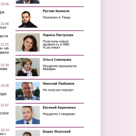
 23:45
Рустам Халиков
ра
Назначен в Тверь
 21:06
итет
Лариса Пастухова
асти
Получила новую
 21:31
должность в АФК
«Система»
а» на
авили
Ольга Свинцова
 22:34
Неудачно крышанула
мове
Минфин
Николай Любимов
 19:25
Не получил портрет
вода
 21:07
Евгений Кириченко
осили
Неудачно станцевал
 23:13
Борис Ясинский
нс»