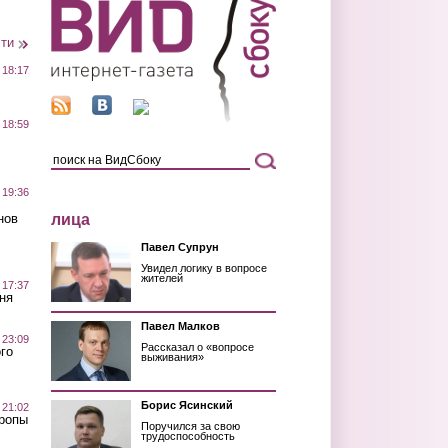
сти
 18:17
 18:59
 19:36
лица
нов
Павел Супрун
Увидел логику в вопросе
жителей
 17:37
ня
Павел Малков
 23:09
Рассказал о «вопросе
го
выживания»
Борис Ясинский
 21:02
Тропы
Поручился за свою
трудоспособность