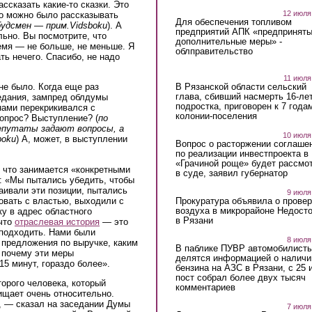
ссказать какие-то сказки. Это
12 июля
но можно было рассказывать
Для обеспечения топливом
удсмен — прим.Vidsboku
). А
предприятий АПК «предпринят
льно. Вы посмотрите, что
дополнительные меры» -
емя — не больше, не меньше. Я
облправительство
ть нечего. Спасибо, не надо
11 июля
В Рязанской области сельский
не было. Когда еще раз
глава, сбивший насмерть 16-ле
седания, зампред облдумы
подростка, приговорен к 7 года
нами перекрикивался с
колонии-поселения
опрос? Выступление? (
по
депутаты задают вопросы, а
10 июля
boku
) А, может, в выступлении
Вопрос о расторжении соглаше
по реализации инвестпроекта в
«Грачиной роще» будет рассмо
 что занимается «конкретными
в суде, заявил губернатор
: «Мы пытались убедить, чтобы
аивали эти позиции, пытались
9 июля
Прокуратура объявила о провер
ровать с властью, выходили с
воздуха в микрорайоне Недост
ку в адрес областного
в Рязани
 что
отраслевая история
— это
 подходить. Нами были
8 июля
 предложения по выручке, каким
В паблике ПУВР автомобилист
, почему эти меры
делятся информацией о наличи
15 минут, гораздо более».
бензина на АЗС в Рязани, с 25 
пост собрал более двух тысяч
орого человека, который
комментариев
щает очень относительно.
, — сказал на заседании Думы
7 июля