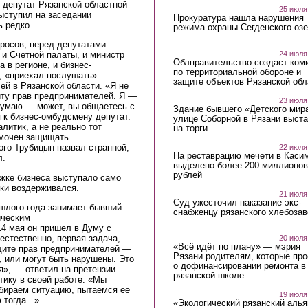
 депутат Рязанской областной
25 июля
ыступил на заседании
Прокуратура нашла нарушения
ь редко.
режима охраны Сегденского озе
росов, перед депутатами
24 июля
и Счетной палаты, и министр
Облправительство создаст ком
 в регионе, и бизнес-
по территориальной обороне и
, «приехал послушать»
защите объектов Рязанской обл
й в Рязанской области. «Я не
иту прав предпринимателей. Я —
23 июля
думаю — может, вы общаетесь с
Здание бывшего «Детского мир
к бизнес-омбудсмену депутат.
улице Соборной в Рязани выст
литик, а не реально тот
на торги
омочен защищать
го Трубицын назвал странной,
22 июля
На реставрацию мечети в Каси
л.
выделено более 200 миллионов
рублей
ржке бизнеса выступало само
ики воздерживался.
21 июля
Суд ужесточил наказание экс-
шлого года занимает бывший
снабженцу рязанского хлебоза
ческим
14 мая он пришел в Думу с
 естественно, первая задача,
20 июля
«Всё идёт по плану» — мэрия
щите прав предпринимателей —
Рязани родителям, которые пр
, или могут быть нарушены. Это
о дофинансировании ремонта в
», — ответил на претензии
рязанской школе
тику в своей работе: «Мы
збираем ситуацию, пытаемся ее
19 июля
тогда...»
«Экологический рязанский алья