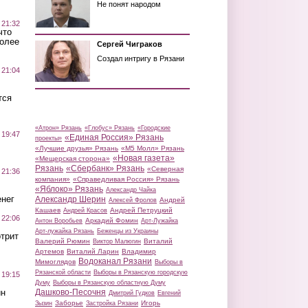
Не понят народом
 21:32
что
более
Сергей Чиграков
Создал интригу в Рязани
 21:04
тся
«Атрон» Рязань
«Глобус» Рязань
«Городские
 19:47
«Единая Россия» Рязань
проекты»
«Лучшие друзья» Рязань
«М5 Молл» Рязань
«Новая газета»
«Мещерская сторона»
Рязань
«Сбербанк» Рязань
«Северная
 21:36
компания»
«Справедливая Россия» Рязань
«Яблоко» Рязань
Александр Чайка
нег
Александр Шерин
Андрей
Алексей Фролов
Кашаев
Андрей Петруцкий
Андрей Красов
 22:06
Аркадий Фомин
Антон Воробьев
Арт-Лужайка
Арт-лужайка Рязань
Беженцы из Украины
трит
Валерий Рюмин
Виталий
Виктор Малюгин
Артемов
Виталий Ларин
Владимир
Водоканал Рязани
Мимоглядов
Выборы в
Рязанской области
Выборы в Рязанскую городскую
 19:15
Думу
Выборы в Рязанскую областную Думу
ин
Дашково-Песочня
Дмитрий Гудков
Евгений
Заборье
Игорь
Зызин
Застройка Рязани