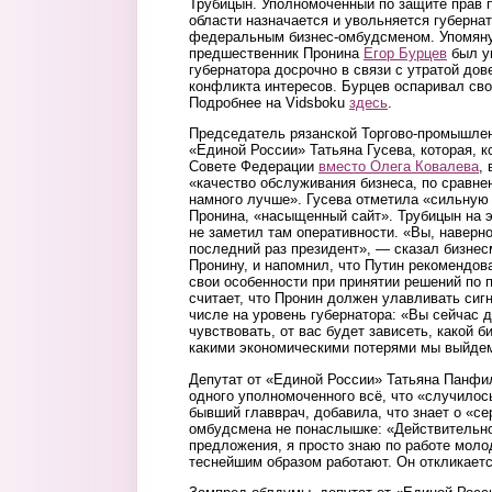
Трубицын. Уполномоченный по защите прав 
области назначается и увольняется губерна
федеральным бизнес-омбудсменом. Упомян
предшественник Пронина
Егор Бурцев
был у
губернатора досрочно в связи с утратой дов
конфликта интересов. Бурцев оспаривал сво
Подробнее на Vidsboku
здесь
.
Председатель рязанской Торгово-промышлен
«Единой России» Татьяна Гусева, которая, к
Совете Федерации
вместо Олега Ковалева
,
«качество обслуживания бизнеса, по сравне
намного лучше». Гусева отметила «сильную
Пронина, «насыщенный сайт». Трубицын на эт
не заметил там оперативности. «Вы, наверно
последний раз президент», — сказал бизне
Пронину, и напомнил, что Путин рекомендов
свои особенности при принятии решений по 
считает, что Пронин должен улавливать сигн
числе на уровень губернатора: «Вы сейчас 
чувствовать, от вас будет зависеть, какой б
какими экономическими потерями мы выйде
Депутат от «Единой России» Татьяна Панфи
одного уполномоченного всё, что «случилос
бывший главврач, добавила, что знает о «се
омбудсмена не понаслышке: «Действительно, 
предложения, я просто знаю по работе мол
теснейшим образом работают. Он откликаетс