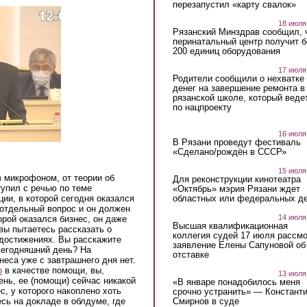
перезапустил «карту свалок»
18 июля
Рязанский Минздрав сообщил, 
перинатальный центр получит 
200 единиц оборудования
17 июля
Родители сообщили о нехватке
денег на завершение ремонта в
рязанской школе, который веде
по нацпроекту
16 июля
В Рязани проведут фестиваль
«Сделано/рождён в СССР»
15 июля
в микрофоном, от теории об
Для реконструкции кинотеатра
упил с речью по теме
«Октябрь» мэрия Рязани ждет
областных или федеральных де
ции, в которой сегодня оказался
 отдельный вопрос и он должен
14 июля
торой оказался бизнес, он даже
Высшая квалификационная
вы пытаетесь рассказать о
коллегия судей 17 июля рассмо
 достижениях. Вы расскажите
заявление Елены Сапуновой об
сегодняшний день? На
отставке
неса уже с завтрашнего дня нет.
о
в качестве помощи, вы,
13 июля
ень, ее (помощи) сейчас никакой
«В январе понадобилось меня
с, у которого накоплено хоть
срочно устранить» — Констант
Смирнов в суде
есь на докладе в облдуме, где