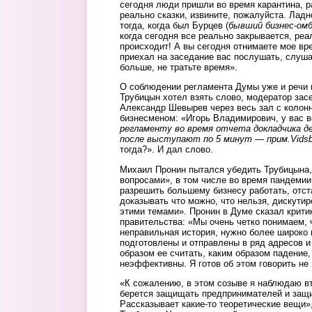
сегодня люди пришли во время карантина, ра
реально сказки, извините, пожалуйста. Лад
тогда, когда был Бурцев (
бывший бизнес-омб
когда сегодня все реально закрывается, реа
происходит! А вы сегодня отнимаете мое вр
приехал на заседание вас послушать, слуша
больше, не тратьте время».
О соблюдении регламента Думы уже и речи 
Трубицын хотел взять слово, модератор за
Александр Шевырев через весь зал с колон
бизнесменом: «Игорь Владимирович, у вас в
регламенту во время отчета докладчика 
после выступают по 5 минут — прим.
Vids
тогда?». И дал слово.
Михаил Пронин пытался убедить Трубицына,
вопросами», в том числе во время пандемии
разрешить большему бизнесу работать, отст
доказывать что можно, что нельзя, дискути
этими темами». Пронин в Думе сказал крити
правительства: «Мы очень четко понимаем,
неправильная история, нужно более широко
подготовлены и отправлены в ряд адресов и
образом ее считать, каким образом падение
неэффективны. Я готов об этом говорить не 
«К сожалению, в этом созыве я наблюдаю вт
берется защищать предпринимателей и защи
Рассказывает какие-то теоретические вещи»