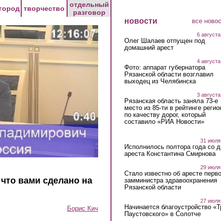
отдельный
город
творчество
разговор
новости
все ново
6 августа
Олег Шалаев отпущен под
домашний арест
4 августа
Фото: аппарат губернатора
Рязанской области возглавил
выходец из Челябинска
3 августа
Рязанская область заняла 73-е
место из 85-ти в рейтинге регио
по качеству дорог, который
составило «РИА Новости»
31 июля
Исполнилось полтора года со д
ареста Константина Смирнова
29 июля
Стало известно об аресте перво
что вами сделано на
замминистра здравоохранения
Рязанской области
27 июля
Начинается благоустройство «
Борис Кич
Паустовского» в Солотче