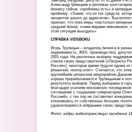
Зампред облдумы, депутат от «Единой Росси
Александр Шевырев в репликах констатиров
бизнесу сейчас «проблемы есть» и неожида
проблему: «Знаем, что из тех средств, кото
процентов дошло до адресатов». Высокопос
признал, что пока меры «настолько мизерны
средний бизнес этими мерами невозможно, не
этой ситуации выходить».
СПРАВКА VIDSBOKU
Игорь Трубицын – владелец бизнеса в разны
недвижимость, ЖКХ, производство), депута
2001 года. На различных выборах поддержив
списки своих представителей («Патриоты Р
Россия»), некоторое время будучи одним из
рязанских «контр-элит». Считается, что эле
крупнейшем рязанском микрорайоне Дашково
хорошо прорабатываются Трубицыным и поэт
результаты выборов. Перед выборами в гор
благодаря усилиям московских посредников
соглашение с тогдашним губернатором Оле
Россией», с тех пор не составляет конкурен
отказавшись от собственных больших полити
удовлетворяется избранием своих представи
Фото: кадры видеотрансляции заседания 14