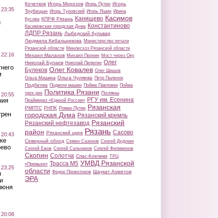
Кочетков
Игорь Морозов
Игорь
Игорь Путин
 23:35
Трубицын
Игорь Туровский
Игорь Яшин
Ирина
Касимов
Канищево
КПРФ Рязань
Кусова
ы
Константиново
Касимовская городская Дума
ЛДПР Рязань
Лыбедский бульвар
Людмила Кибальникова
Министерство печати
Рязанской области
Минлесхоз Рязанской области
 22:16
Михаил Малахов
Михаил Пронин
Мост через Оку
Олег
Николай Булаев
Николай Пилюгин
тнего
Олег Ковалев
Булеков
Олег Шишов
м
Ольга Чуляева
Ольга Мишина
Петр Пыленок
Подбелка
Поджоги машин
Пойма Павловки
Пойма
Политика Рязани
Поляны
трех рек
 20:55
РГУ им. Есенина
ния
Праймериз «Единой России»
Рязанская
РМПТС
РНПК
Роман Путин
трен
городская Дума
Рязанский кремль
Рязанский
Рязанский нефтезавод
Рязань
район
Сасово
Рязанский цирк
 20:43
ке
Северный обход
Семен Сазонов
Сергей Дудукин
оево
Сергей Ежов
Сергей Сальников
Сергей Филимонов
Скопин
Солотча
Спас-Клепики
ТРЦ
УМВД Рязанской
Трасса М5
«Премьер»
 23:25
области
Шаукат Ахметов
Федор Провоторов
ы
ЭРА
и
июня
 20:08