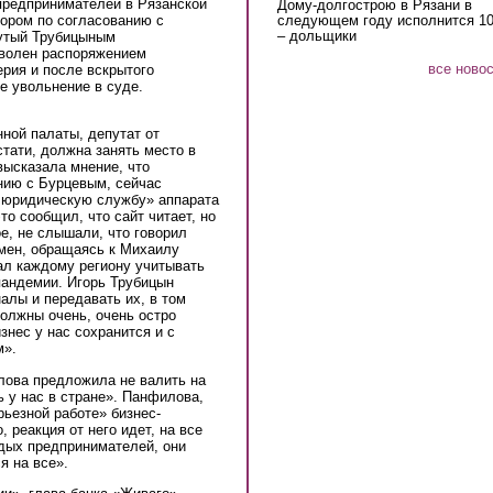
предпринимателей в Рязанской
Дому-долгострою в Рязани в
следующем году исполнится 10
тором по согласованию с
– дольщики
утый Трубицыным
волен распоряжением
все ново
ерия и после вскрытого
е увольнение в суде.
ной палаты, депутат от
стати, должна занять место в
 высказала мнение, что
нию с Бурцевым, сейчас
 юридическую службу» аппарата
о сообщил, что сайт читает, но
е, не слышали, что говорил
смен, обращаясь к Михаилу
ал каждому региону учитывать
пандемии. Игорь Трубицын
алы и передавать их, в том
должны очень, очень остро
изнес у нас сохранится и с
м».
лова предложила не валить на
ь у нас в стране». Панфилова,
рьезной работе» бизнес-
реакция от него идет, на все
одых предпринимателей, они
я на все».