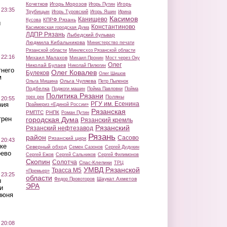
Кочетков
Игорь Морозов
Игорь
Игорь Путин
 23:35
Трубицын
Игорь Туровский
Игорь Яшин
Ирина
Касимов
Канищево
КПРФ Рязань
Кусова
ы
Константиново
Касимовская городская Дума
ЛДПР Рязань
Лыбедский бульвар
Людмила Кибальникова
Министерство печати
Рязанской области
Минлесхоз Рязанской области
 22:16
Михаил Малахов
Михаил Пронин
Мост через Оку
Олег
Николай Булаев
Николай Пилюгин
тнего
Олег Ковалев
Булеков
Олег Шишов
м
Ольга Чуляева
Ольга Мишина
Петр Пыленок
Подбелка
Поджоги машин
Пойма Павловки
Пойма
Политика Рязани
Поляны
трех рек
 20:55
РГУ им. Есенина
ния
Праймериз «Единой России»
Рязанская
РМПТС
РНПК
Роман Путин
трен
городская Дума
Рязанский кремль
Рязанский
Рязанский нефтезавод
Рязань
район
Сасово
Рязанский цирк
 20:43
ке
Северный обход
Семен Сазонов
Сергей Дудукин
оево
Сергей Ежов
Сергей Сальников
Сергей Филимонов
Скопин
Солотча
Спас-Клепики
ТРЦ
УМВД Рязанской
Трасса М5
«Премьер»
 23:25
области
Шаукат Ахметов
Федор Провоторов
ы
ЭРА
и
июня
 20:08