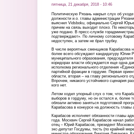
пятница, 21 декабря, 2018 - 10:46
Политическую Рязань накрыл слух об уходе
должности и.о. главы администрации Рязани
выяснил Vidsboku, официально Сергей Юрье
причем на связь выходит плохо. По некотор
уже подано. В пресс-службе горадминистра
подтверждают». По личному сотовому Караб
недоступен, а затем не брал трубку.
В числе вероятных сменщиков Карабасова 
более всего обсуждают кандидатуру Юлии Р
муниципального образования, председателя
коридорах власти обсуждается еще одна да
исполкома регионального отделения «Едино
партийной фракции в гордуме. Первая ориен
области, вторая – на главу регионального 
Впрочем, никакого устойчивого сценария ра
кого нет.
Летом ходил упорный слух о том, что Караб
выборов в гордуму, но он остался и, более 
обязали активно заняться подготовкой прог
Карабасова в конкурсе на должность главы 
Карабасов исполняет обязанности главы адм
года. Москвич Сергей Карабасов начал работ
отец – Юрий Карабасов, президент Московск
экс-депутат Госдумы, тесть (по крайней мер
министра образования Дмитрия Ливанова. К