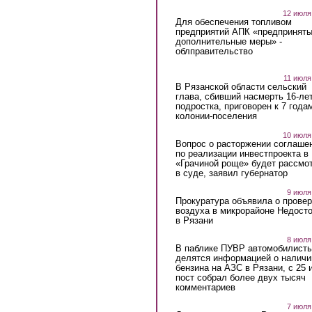
12 июля
Для обеспечения топливом
предприятий АПК «предпринят
дополнительные меры» -
облправительство
11 июля
В Рязанской области сельский
глава, сбивший насмерть 16-ле
подростка, приговорен к 7 года
колонии-поселения
10 июля
Вопрос о расторжении соглаше
по реализации инвестпроекта в
«Грачиной роще» будет рассмо
в суде, заявил губернатор
9 июля
Прокуратура объявила о провер
воздуха в микрорайоне Недост
в Рязани
8 июля
В паблике ПУВР автомобилист
делятся информацией о наличи
бензина на АЗС в Рязани, с 25 
пост собрал более двух тысяч
комментариев
7 июля