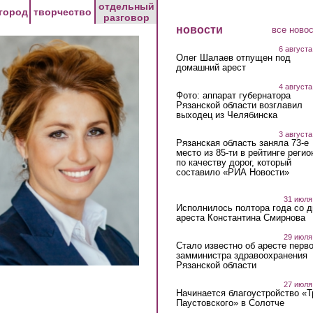
отдельный
город
творчество
разговор
новости
все ново
6 августа
Олег Шалаев отпущен под
домашний арест
4 августа
Фото: аппарат губернатора
Рязанской области возглавил
выходец из Челябинска
3 августа
Рязанская область заняла 73-е
место из 85-ти в рейтинге регио
по качеству дорог, который
составило «РИА Новости»
31 июля
Исполнилось полтора года со д
ареста Константина Смирнова
29 июля
Стало известно об аресте перво
замминистра здравоохранения
Рязанской области
27 июля
Начинается благоустройство «
Паустовского» в Солотче