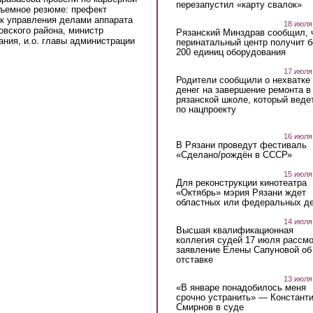
перезапустил «карту свалок»
бъемное резюме: префект
к управления делами аппарата
18 июля
овского района, министр
Рязанский Минздрав сообщил, 
ания, и.о. главы администрации
перинатальный центр получит 
200 единиц оборудования
17 июля
Родители сообщили о нехватке
денег на завершение ремонта в
рязанской школе, который веде
по нацпроекту
16 июля
В Рязани проведут фестиваль
«Сделано/рождён в СССР»
15 июля
Для реконструкции кинотеатра
«Октябрь» мэрия Рязани ждет
областных или федеральных де
14 июля
Высшая квалификационная
коллегия судей 17 июля рассмо
заявление Елены Сапуновой об
отставке
13 июля
«В январе понадобилось меня
срочно устранить» — Констант
Смирнов в суде