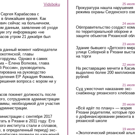
25 июля
Vidsboku
Прокуратура нашла нарушения
режима охраны Сегденского озе
 Сергея Карабасова с
 в ближайшее время. Как
вич сейчас на больничном,
24 июля
Облправительство создаст ком
ым данным, заявление об уходе
по территориальной обороне и
ции эту информацию «не
защите объектов Рязанской обл
асов утром 21 декабря был
23 июля
Здание бывшего «Детского мир
на данный момент наблюдатели
улице Соборной в Рязани выст
окотянской, главы
на торги
 гордумы. Однако в самих
ма – Елена Волкова, глава
22 июля
й России», руководитель
На реставрацию мечети в Каси
тирована на руководство
выделено более 200 миллионов
рублей
отделения ЕР Аркадия Фомина.
зрешения вопроса с мэром ни у
21 июля
Суд ужесточил наказание экс-
снабженцу рязанского хлебоза
асов покинет должность после
того, сотрудников администрации
раммы, необходимой для участия
20 июля
администрации.
«Всё идёт по плану» — мэрия
Рязани родителям, которые пр
инистрации с сентября 2017
о дофинансировании ремонта в
рязанской школе
ать в Рязани в 2011 году. Его
ого института стали и сплавов,
19 июля
е, в определенный период) экс-
«Экологический рязанский алья
арабасова провели по карьерной