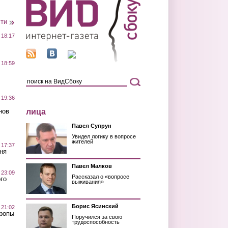
сти
 18:17
 18:59
 19:36
лица
нов
Павел Супрун
Увидел логику в вопросе
жителей
 17:37
ня
Павел Малков
 23:09
Рассказал о «вопросе
го
выживания»
Борис Ясинский
 21:02
Тропы
Поручился за свою
трудоспособность