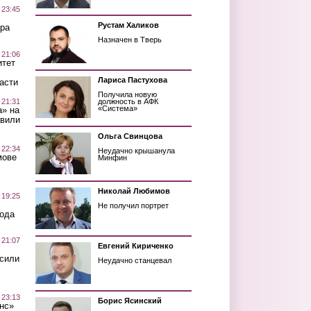
 23:45
Рустам Халиков
ра
Назначен в Тверь
 21:06
итет
Лариса Пастухова
асти
Получила новую
 21:31
должность в АФК
«Система»
а» на
авили
Ольга Свинцова
 22:34
Неудачно крышанула
мове
Минфин
Николай Любимов
 19:25
Не получил портрет
вода
 21:07
Евгений Кириченко
осили
Неудачно станцевал
 23:13
Борис Ясинский
нс»