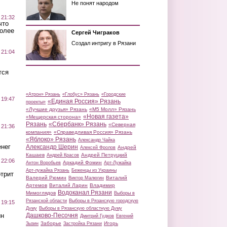
Не понят народом
 21:32
что
более
Сергей Чиграков
Создал интригу в Рязани
 21:04
тся
«Атрон» Рязань
«Глобус» Рязань
«Городские
 19:47
«Единая Россия» Рязань
проекты»
«Лучшие друзья» Рязань
«М5 Молл» Рязань
«Новая газета»
«Мещерская сторона»
Рязань
«Сбербанк» Рязань
«Северная
 21:36
компания»
«Справедливая Россия» Рязань
«Яблоко» Рязань
Александр Чайка
нег
Александр Шерин
Андрей
Алексей Фролов
Кашаев
Андрей Петруцкий
Андрей Красов
 22:06
Аркадий Фомин
Антон Воробьев
Арт-Лужайка
Арт-лужайка Рязань
Беженцы из Украины
трит
Валерий Рюмин
Виталий
Виктор Малюгин
Артемов
Виталий Ларин
Владимир
Водоканал Рязани
Мимоглядов
Выборы в
Рязанской области
Выборы в Рязанскую городскую
 19:15
Думу
Выборы в Рязанскую областную Думу
ин
Дашково-Песочня
Дмитрий Гудков
Евгений
Заборье
Игорь
Зызин
Застройка Рязани