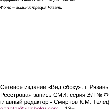
Фото – администрация Рязани.
Сетевое издание «Вид сбоку», г. Рязан
ЭЛ № ФС
Реестровая запись СМИ: серия
главный редактор - Смирнов К.М. Телефо
gazeta@vidsboku.com
(link sends e-mail)
. 18+