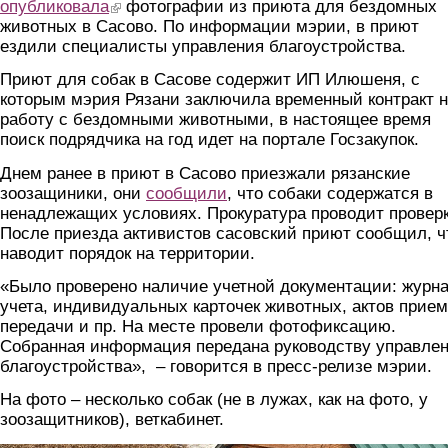
опубликовала
(link is external)
фотографии из приюта для бездомных
животных в Сасово. По информации мэрии, в приют
ездили специалисты управления благоустройства.
Приют для собак в Сасове содержит ИП Илюшеня, с
которым мэрия Рязани заключила временный контракт 
работу с бездомными животными, в настоящее время
поиск подрядчика на год идет на портале Госзакупок.
Днем ранее в приют в Сасово приезжали рязанские
зоозащиники, они
сообщили
, что собаки содержатся в
ненадлежащих условиях. Прокуратура проводит проверк
После приезда активистов сасовский приют сообщил, ч
наводит порядок на территории.
«Было проверено наличие учетной документации: журн
учета, индивидуальных карточек животных, актов прием
передачи и пр. На месте провели фотофиксацию.
Собранная информация передана руководству управле
благоустройства», – говорится в пресс-релизе мэрии.
На фото – несколько собак (не в лужах, как на фото, у
зоозащитников), веткабинет.