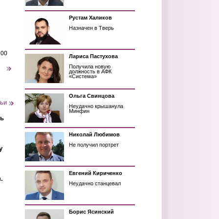
Рустам Халиков
Назначен в Тверь
200
Лариса Пастухова
Получила новую
следующая ›
должность в АФК
«Система»
Ольга Свинцова
тьи
Неудачно крышанула
Минфин
ть
Николай Любимов
Не получил портрет
у
Евгений Кириченко
.
Неудачно станцевал
Борис Ясинский