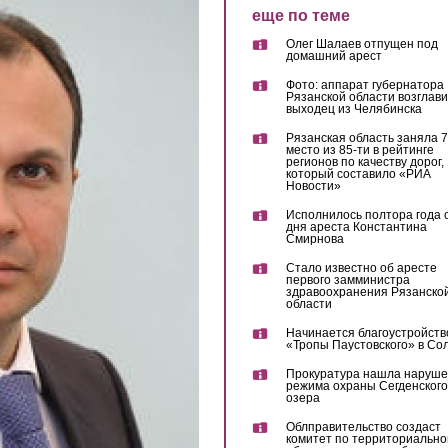
еще по теме
Олег Шалаев отпущен под
домашний арест
Фото: аппарат губернатора
Рязанской области возглав
выходец из Челябинска
Рязанская область заняла 7
место из 85-ти в рейтинге
регионов по качеству дорог,
который составило «РИА
Новости»
Исполнилось полтора года 
дня ареста Константина
Смирнова
Стало известно об аресте
первого замминистра
здравоохранения Рязанско
области
Начинается благоустройств
«Тропы Паустовского» в Со
Прокуратура нашла наруш
режима охраны Сегденского
озера
Облправительство создаст
комитет по территориально