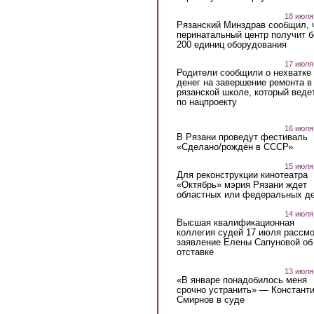
18 июля
Рязанский Минздрав сообщил, 
перинатальный центр получит 
200 единиц оборудования
17 июля
Родители сообщили о нехватке
денег на завершение ремонта в
рязанской школе, который веде
по нацпроекту
16 июля
В Рязани проведут фестиваль
«Сделано/рождён в СССР»
15 июля
Для реконструкции кинотеатра
«Октябрь» мэрия Рязани ждет
областных или федеральных де
14 июля
Высшая квалификационная
коллегия судей 17 июля рассмо
заявление Елены Сапуновой об
отставке
13 июля
«В январе понадобилось меня
срочно устранить» — Констант
Смирнов в суде