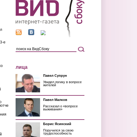
ил
3-е
со
лица
Павел Супрун
Увидел логику в вопросе
жителей
й
Павел Малков
о
лотче
Рассказал о «вопросе
выживания»
ения
Борис Ясинский
Поручился за свою
трудоспособность
й