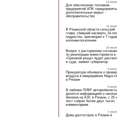
12 июля
Для обеспечения топливом
предприятий АПК «предпринят
дополнительные меры» -
облправительство
11 июля
В Рязанской области сельский
глава, сбивший насмерть 16-ле
подростка, приговорен к 7 года
колонии-поселения
10 июля
Вопрос о расторжении соглаше
по реализации инвестпроекта в
«Грачиной роще» будет рассмо
в суде, заявил губернатор
9 июля
Прокуратура объявила о провер
воздуха в микрорайоне Недост
в Рязани
8 июля
В паблике ПУВР автомобилист
делятся информацией о наличи
бензина на АЗС в Рязани, с 25 
пост собрал более двух тысяч
комментариев
7 июля
Дому-долгострою в Рязани в