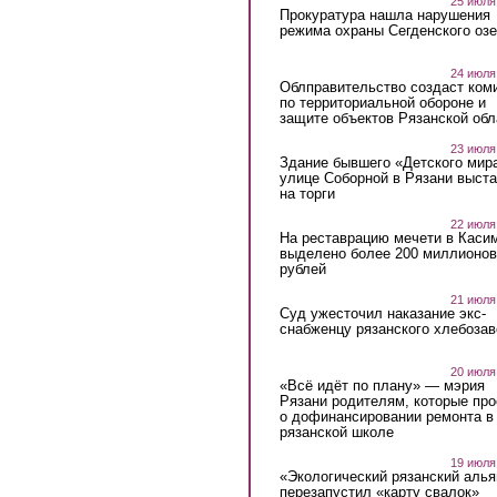
25 июля
Прокуратура нашла нарушения
режима охраны Сегденского озе
24 июля
Облправительство создаст ком
по территориальной обороне и
защите объектов Рязанской обл
23 июля
Здание бывшего «Детского мир
улице Соборной в Рязани выст
на торги
22 июля
На реставрацию мечети в Каси
выделено более 200 миллионов
рублей
21 июля
Суд ужесточил наказание экс-
снабженцу рязанского хлебоза
20 июля
«Всё идёт по плану» — мэрия
Рязани родителям, которые пр
о дофинансировании ремонта в
рязанской школе
19 июля
«Экологический рязанский алья
перезапустил «карту свалок»