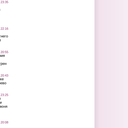
 23:35
ы
 22:16
тнего
м
 20:55
ния
трен
 20:43
ке
оево
 23:25
ы
и
июня
 20:08