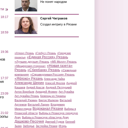
Не понят народом
сти
 18:17
Сергей Чиграков
Создал интригу в Рязани
 18:59
 19:36
«Атрон» Рязань
«Глобус» Рязань
«Городские
«Единая Россия» Рязань
проекты»
нов
«Лучшие друзья» Рязань
«М5 Молл» Рязань
«Новая газета»
«Мещерская сторона»
Рязань
«Сбербанк» Рязань
«Северная
компания»
«Справедливая Россия» Рязань
 17:37
«Яблоко» Рязань
Александр Чайка
ня
Александр Шерин
Андрей
Алексей Фролов
Кашаев
Андрей Петруцкий
Андрей Красов
Аркадий Фомин
Антон Воробьев
Арт-Лужайка
 23:09
Арт-лужайка Рязань
Беженцы из Украины
го
Валерий Рюмин
Виталий
Виктор Малюгин
Артемов
Виталий Ларин
Владимир
Водоканал Рязани
Мимоглядов
Выборы в
 21:02
Рязанской области
Выборы в Рязанскую городскую
Тропы
Думу
Выборы в Рязанскую областную Думу
Дашково-Песочня
Дмитрий Гудков
Евгений
Заборье
Игорь
Зызин
Застройка Рязани