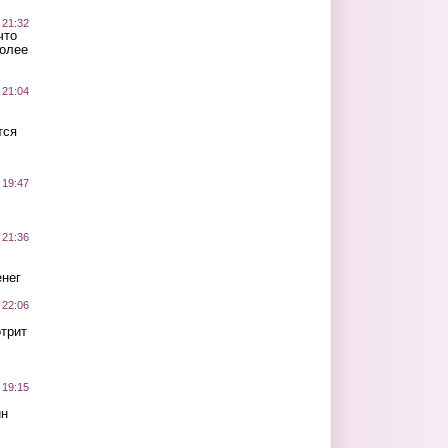
 21:32
что
более
 21:04
тся
 19:47
 21:36
нег
 22:06
трит
 19:15
ин