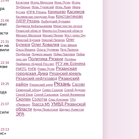
 23:45
Кочетков
Игорь Морозов
Игорь
Игорь Путин
Трубицын
Игорь Туровский
Игорь Яшин
Ирина
ра
Касимов
Канищево
КПРФ Рязань
Кусова
Константиново
Касимовская городская Дума
 21:06
ЛДПР Рязань
Лыбедский бульвар
итет
Людмила Кибальникова
Министерство печати
Рязанской области
Минлесхоз Рязанской области
асти
Михаил Малахов
Михаил Пронин
Мост через Оку
Олег
Николай Булаев
Николай Пилюгин
 21:31
Олег Ковалев
Булеков
а» на
Олег Шишов
авили
Ольга Чуляева
Ольга Мишина
Петр Пыленок
Подбелка
Поджоги машин
Пойма Павловки
Пойма
Политика Рязани
Поляны
трех рек
 22:34
РГУ им. Есенина
Праймериз «Единой России»
мове
Рязанская
РМПТС
РНПК
Роман Путин
городская Дума
Рязанский кремль
Рязанский
Рязанский нефтезавод
Рязань
район
 19:25
Сасово
Рязанский цирк
Северный обход
Семен Сазонов
Сергей Дудукин
вода
Сергей Ежов
Сергей Сальников
Сергей Филимонов
Скопин
Солотча
Спас-Клепики
ТРЦ
УМВД Рязанской
 21:07
Трасса М5
«Премьер»
области
Шаукат Ахметов
Федор Провоторов
осили
ЭРА
 23:13
нс»