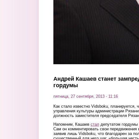
Андрей Кашаев станет зампре
гордумы
пятница, 27 сентября, 2013 - 11:16
Как стало известно Vidsboku, планируется,
управления культуры администрации Рязани
должность заместителя председателя Рязан
Напомним, Кашаев
стал
депутатом гордумы 
Сам он комментировать свои передвижения в
заявив лишь Vidsboku, что благодарен за по
существенный для него шаг, «большая честь