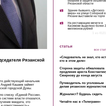
обороне и защите объектов
Рязанской области
Здание бывшего «Детского
мира» на улице Соборной в
Рязани выставили на торги
На реставрацию мечети в
Касимове выделено более 
миллионов рублей
1 из 4121
статьи
все ста
«Следователь не знал, кто ес
дседателя Рязанской
кто в этом деле»
Сторона защиты обжаловала
продление ареста Константин
Смирнову до конца августа
 что действующий начальник
Путеводитель по уголовным
 Андрей Кашаев займет
делам рязанских журналистов
ской городской Думы.
Журналист? Будешь сидеть
по списку «Единой России».
 системе власти отказался,
Читайте нас в «Телеграме»
лучение мандата, это
 и ответственность».