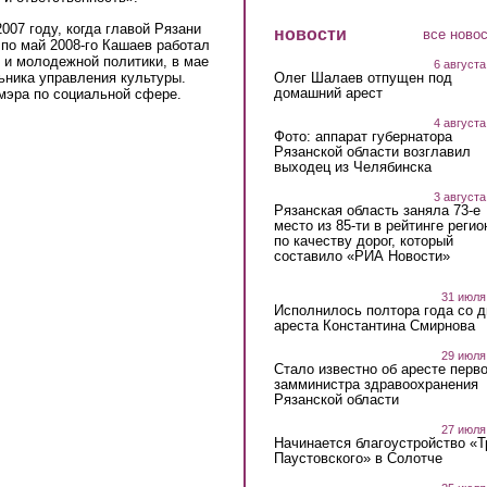
07 году, когда главой Рязани
новости
все ново
по май 2008-го Кашаев работал
 и молодежной политики, в мае
6 августа
ьника управления культуры.
Олег Шалаев отпущен под
домашний арест
мэра по социальной сфере.
4 августа
Фото: аппарат губернатора
Рязанской области возглавил
выходец из Челябинска
3 августа
Рязанская область заняла 73-е
место из 85-ти в рейтинге регио
по качеству дорог, который
составило «РИА Новости»
31 июля
Исполнилось полтора года со д
ареста Константина Смирнова
29 июля
Стало известно об аресте перво
замминистра здравоохранения
Рязанской области
27 июля
Начинается благоустройство «
Паустовского» в Солотче