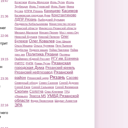
 19:47
Кочетков
Игорь Морозов
Игорь
Игорь Путин
Трубицын
Игорь Туровский
Игорь Яшин
Ирина
Касимов
Канищево
КПРФ Рязань
Кусова
Константиново
Касимовская городская Дума
 21:36
ЛДПР Рязань
Лыбедский бульвар
Людмила Кибальникова
Министерство печати
нег
Рязанской области
Минлесхоз Рязанской области
Михаил Малахов
Михаил Пронин
Мост через Оку
 22:06
Олег
Николай Булаев
Николай Пилюгин
Олег Ковалев
Булеков
Олег Шишов
трит
Ольга Чуляева
Ольга Мишина
Петр Пыленок
Подбелка
Поджоги машин
Пойма Павловки
Пойма
Политика Рязани
Поляны
трех рек
РГУ им. Есенина
Праймериз «Единой России»
 19:15
Рязанская
РМПТС
РНПК
Роман Путин
ин
городская Дума
Рязанский кремль
Рязанский
Рязанский нефтезавод
Рязань
район
Сасово
Рязанский цирк
 23:35
Северный обход
Семен Сазонов
Сергей Дудукин
ы
Сергей Ежов
Сергей Сальников
Сергей Филимонов
Скопин
Солотча
Спас-Клепики
ТРЦ
УМВД Рязанской
Трасса М5
«Премьер»
области
Шаукат Ахметов
Федор Провоторов
ЭРА
 22:16
тнего
м