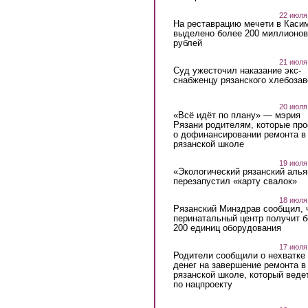
22 июля
На реставрацию мечети в Каси
выделено более 200 миллионов
рублей
21 июля
Суд ужесточил наказание экс-
снабженцу рязанского хлебоза
20 июля
«Всё идёт по плану» — мэрия
Рязани родителям, которые пр
о дофинансировании ремонта в
рязанской школе
19 июля
«Экологический рязанский алья
перезапустил «карту свалок»
18 июля
Рязанский Минздрав сообщил, 
перинатальный центр получит 
200 единиц оборудования
17 июля
Родители сообщили о нехватке
денег на завершение ремонта в
рязанской школе, который веде
по нацпроекту