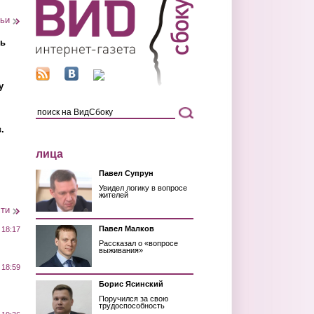
тьи
ть
у
.
лица
Павел Супрун
Увидел логику в вопросе
жителей
сти
Павел Малков
 18:17
Рассказал о «вопросе
выживания»
 18:59
Борис Ясинский
Поручился за свою
трудоспособность