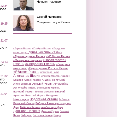
Не понят народом
 22:34
мове
Сергей Чиграков
Создал интригу в Рязани
 19:25
вода
 21:07
осили
«Атрон» Рязань
«Глобус» Рязань
«Городские
«Единая Россия» Рязань
проекты»
«Лучшие друзья» Рязань
«М5 Молл» Рязань
«Новая газета»
«Мещерская сторона»
 23:13
Рязань
«Сбербанк» Рязань
«Северная
нс»
компания»
«Справедливая Россия» Рязань
«Яблоко» Рязань
Александр Чайка
Александр Шерин
 21:32
Андрей
Алексей Фролов
что
Кашаев
Андрей Петруцкий
Андрей Красов
более
Аркадий Фомин
Антон Воробьев
Арт-Лужайка
Арт-лужайка Рязань
Беженцы из Украины
Валерий Рюмин
Виталий
Виктор Малюгин
 21:04
Артемов
Виталий Ларин
Владимир
Водоканал Рязани
Мимоглядов
Выборы в
Рязанской области
Выборы в Рязанскую городскую
тся
Думу
Выборы в Рязанскую областную Думу
Дашково-Песочня
Дмитрий Гудков
Евгений
Заборье
Игорь
Зызин
Застройка Рязани