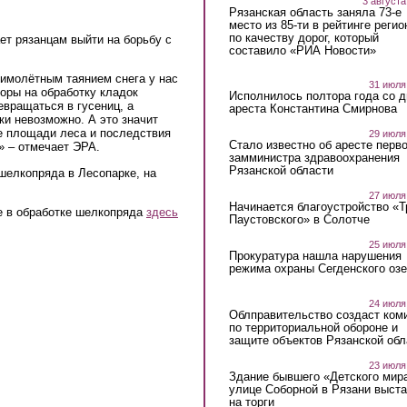
3 августа
Рязанская область заняла 73-е
место из 85-ти в рейтинге регио
по качеству дорог, который
ет рязанцам выйти на борьбу с
составило «РИА Новости»
мимолётным таянием снега у нас
31 июля
торы на обработку кладок
Исполнилось полтора года со д
евращаться в гусениц, а
ареста Константина Смирнова
ки невозможно. А это значит
е площади леса и последствия
29 июля
Стало известно об аресте перво
» – отмечает ЭРА.
замминистра здравоохранения
Рязанской области
шелкопряда в Лесопарке, на
27 июля
Начинается благоустройство «
 в обработке шелкопряда
здесь
Паустовского» в Солотче
25 июля
Прокуратура нашла нарушения
режима охраны Сегденского озе
24 июля
Облправительство создаст ком
по территориальной обороне и
защите объектов Рязанской обл
23 июля
Здание бывшего «Детского мир
улице Соборной в Рязани выст
на торги