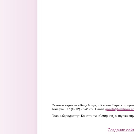
Сетевое издание «Вид сбоку», г. Рязань. Зарегистрир
Телефон: +7 (4912) 95-41-59. E-mail:
gazeta@vidsboku.c
Главный редактор: Константин Смирнов, выпускающи
Создание сай