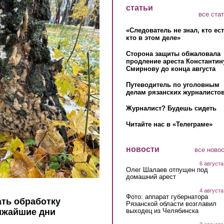
статьи
все ста
«Следователь не знал, кто ес
кто в этом деле»
Сторона защиты обжаловала
продление ареста Константин
Смирнову до конца августа
Путеводитель по уголовным
делам рязанских журналистов
Журналист? Будешь сидеть
Читайте нас в «Телеграме»
новости
все ново
6 августа
Олег Шалаев отпущен под
домашний арест
4 августа
Фото: аппарат губернатора
ать обработку
Рязанской области возглавил
выходец из Челябинска
ижайшие дни