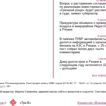
10 июля
Вопрос о расторжении соглаше
по реализации инвестпроекта в
«Грачиной роще» будет рассмо
в суде, заявил губернатор
9 июля
Прокуратура объявила о провер
воздуха в микрорайоне Недост
в Рязани
8 июля
В паблике ПУВР автомобилист
делятся информацией о наличи
бензина на АЗС в Рязани, с 25 
пост собрал более двух тысяч
комментариев
7 июля
Дому-долгострою в Рязани в
следующем году исполнится 10
– дольщики
все ново
ЭЛ № ФС 77 - 7826
1 от 14 апреля 20
овано Роскомнадзором. Реестровая запись СМИ: серия
(link sends e-mail)
om
. 18+
й редактор: Марина Смирнова, администратор сайта и аккаунтов в соцсетях: Светлан
Концессия «Водока
тов
(link is external)
«Три-В»