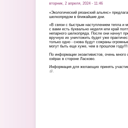
вторник, 2 апреля, 2024 - 11:46
«Экологический рязанский альянс» предлага
шелкопрядом в ближайшие дни.
«В связи с быстрым наступлением тепла и 
с вами есть буквально неделя или край пол
непарного шелкопряда. После они начнут пр
вручную их уничтожить будет уже практичес
только одно - снова будут сожраны огромны
могут быть еще хуже, чем в прошлом году!!!
По информации экоактивистов, очень много 
озёрах в стороне Ласково.
Информация для желающих принять участие
(link is external)
.