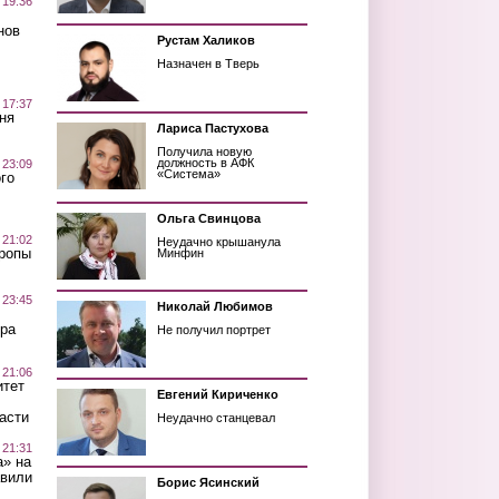
 19:36
нов
Рустам Халиков
Назначен в Тверь
 17:37
ня
Лариса Пастухова
Получила новую
должность в АФК
 23:09
«Система»
го
Ольга Свинцова
 21:02
Неудачно крышанула
Тропы
Минфин
 23:45
Николай Любимов
ра
Не получил портрет
 21:06
итет
Евгений Кириченко
асти
Неудачно станцевал
 21:31
а» на
авили
Борис Ясинский