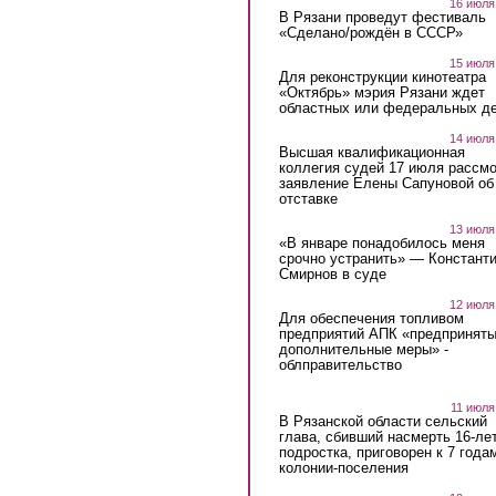
16 июля
В Рязани проведут фестиваль
«Сделано/рождён в СССР»
15 июля
Для реконструкции кинотеатра
«Октябрь» мэрия Рязани ждет
областных или федеральных де
14 июля
Высшая квалификационная
коллегия судей 17 июля рассмо
заявление Елены Сапуновой об
отставке
13 июля
«В январе понадобилось меня
срочно устранить» — Констант
Смирнов в суде
12 июля
Для обеспечения топливом
предприятий АПК «предпринят
дополнительные меры» -
облправительство
11 июля
В Рязанской области сельский
глава, сбивший насмерть 16-ле
подростка, приговорен к 7 года
колонии-поселения