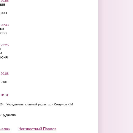
 20:55
ния
трен
 20:43
ке
оево
 23:25
ы
и
июня
 20:08
 лет
сти
20 г.
Учредитель, главный редактор - Смирнов К.М.
а Чудакова.
нала»
Неизвестный Павлов