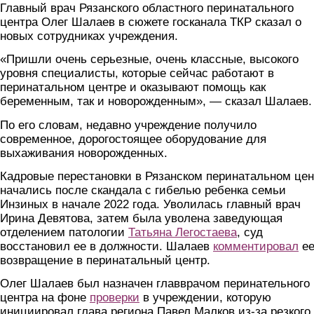
Главный врач Рязанского областного перинатального
центра Олег Шалаев в сюжете госканала ТКР сказал о
новых сотрудниках учреждения.
«Пришли очень серьезные, очень классные, высокого
уровня специалисты, которые сейчас работают в
перинатальном центре и оказывают помощь как
беременным, так и новорожденным», — сказал Шалаев.
По его словам, недавно учреждение получило
современное, дорогостоящее оборудование для
выхаживания новорожденных.
Кадровые перестановки в Рязанском перинатальном цен
начались после скандала с гибелью ребенка семьи
Инзиных в начале 2022 года. Уволилась главный врач
Ирина Девятова, затем была уволена заведующая
отделением патологии
Татьяна Легостаева
, суд
восстановил ее в должности. Шалаев
комментировал
е
возвращение в перинатальный центр.
Олег Шалаев был назначен главврачом перинательного
центра на фоне
проверки
в учреждении, которую
инициировал глава региона Павел Малков из-за резкого