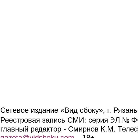
Сетевое издание «Вид сбоку», г. Рязан
ЭЛ № ФС
Реестровая запись СМИ: серия
главный редактор - Смирнов К.М. Телефо
gazeta@vidsboku.com
(link sends e-mail)
. 18+