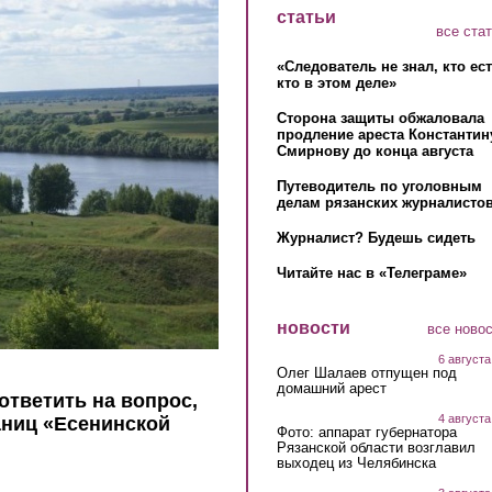
статьи
все ста
«Следователь не знал, кто ес
кто в этом деле»
Сторона защиты обжаловала
продление ареста Константин
Смирнову до конца августа
Путеводитель по уголовным
делам рязанских журналистов
Журналист? Будешь сидеть
Читайте нас в «Телеграме»
новости
все ново
6 августа
Олег Шалаев отпущен под
домашний арест
ответить на вопрос,
4 августа
аниц «Есенинской
Фото: аппарат губернатора
Рязанской области возглавил
выходец из Челябинска