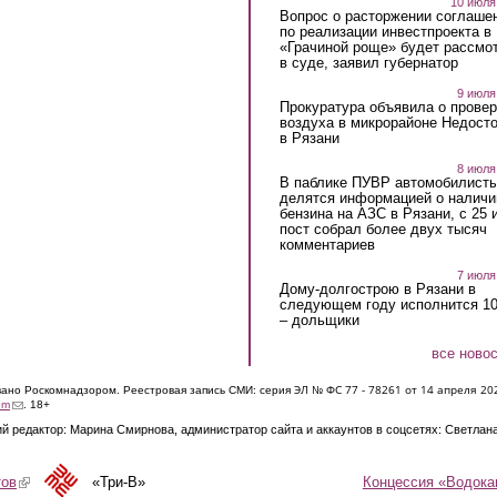
10 июля
Вопрос о расторжении соглаше
по реализации инвестпроекта в
«Грачиной роще» будет рассмо
в суде, заявил губернатор
9 июля
Прокуратура объявила о провер
воздуха в микрорайоне Недост
в Рязани
8 июля
В паблике ПУВР автомобилист
делятся информацией о наличи
бензина на АЗС в Рязани, с 25 
пост собрал более двух тысяч
комментариев
7 июля
Дому-долгострою в Рязани в
следующем году исполнится 10
– дольщики
все ново
ЭЛ № ФС 77 - 7826
1 от 14 апреля 20
овано Роскомнадзором. Реестровая запись СМИ: серия
(link sends e-mail)
om
. 18+
й редактор: Марина Смирнова, администратор сайта и аккаунтов в соцсетях: Светлан
Концессия «Водока
тов
(link is external)
«Три-В»