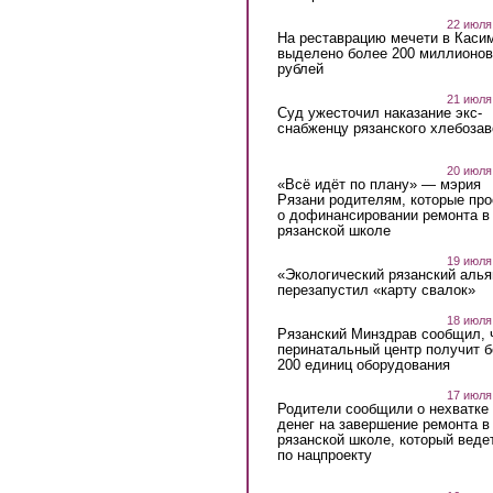
22 июля
На реставрацию мечети в Каси
выделено более 200 миллионов
рублей
21 июля
Суд ужесточил наказание экс-
снабженцу рязанского хлебоза
20 июля
«Всё идёт по плану» — мэрия
Рязани родителям, которые пр
о дофинансировании ремонта в
рязанской школе
19 июля
«Экологический рязанский алья
перезапустил «карту свалок»
18 июля
Рязанский Минздрав сообщил, 
перинатальный центр получит 
200 единиц оборудования
17 июля
Родители сообщили о нехватке
денег на завершение ремонта в
рязанской школе, который веде
по нацпроекту