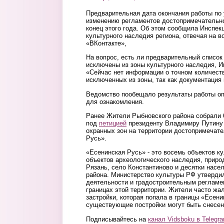
Предварительная дата окончания работы по
изменению регламентов достопримечательно
конец этого года. Об этом сообщила Инспек
культурного наследия региона, отвечая на в
«ВКонтакте»,
На вопрос, есть ли предварительный список
исключены из зоны культурного наследия, 
«Сейчас нет информации о точном количест
исключенных из зоны, так как документация 
Ведомство пообещало результаты работы оп
для ознакомления.
Ранее Жители Рыбновского района собрали 
под
петицией
президенту Владимиру Путину
охранных зон на территории достопримечат
Русь».
«Есенинская Русь» - это восемь объектов ку
объектов археологического наследия, приро
Рязань, село Константиново и десятки насе
района. Министерство культуры РФ утверд
деятельности и градостроительным регламе
границах этой территории. Жители часто жа
застройки, которая попала в границы «Есени
существующие постройки могут быть снесен
Подписывайтесь на
канал Vidsboku в Telegr