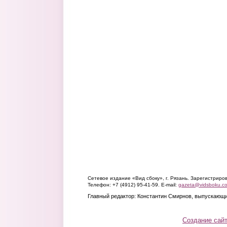
Сетевое издание «Вид сбоку», г. Рязань. Зарегистрир
Телефон: +7 (4912) 95-41-59. E-mail:
gazeta@vidsboku.c
Главный редактор: Константин Смирнов, выпускающи
Создание сай