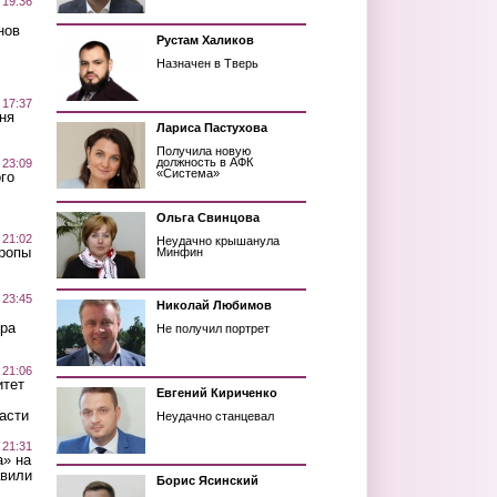
 19:36
нов
Рустам Халиков
Назначен в Тверь
 17:37
ня
Лариса Пастухова
Получила новую
должность в АФК
 23:09
«Система»
го
Ольга Свинцова
 21:02
Неудачно крышанула
Тропы
Минфин
 23:45
Николай Любимов
ра
Не получил портрет
 21:06
итет
Евгений Кириченко
асти
Неудачно станцевал
 21:31
а» на
авили
Борис Ясинский