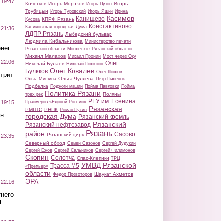
 19:47
Кочетков
Игорь Морозов
Игорь
Игорь Путин
Трубицын
Игорь Туровский
Игорь Яшин
Ирина
Касимов
Канищево
КПРФ Рязань
Кусова
Константиново
Касимовская городская Дума
 21:36
ЛДПР Рязань
Лыбедский бульвар
Людмила Кибальникова
Министерство печати
нег
Рязанской области
Минлесхоз Рязанской области
Михаил Малахов
Михаил Пронин
Мост через Оку
 22:06
Олег
Николай Булаев
Николай Пилюгин
Олег Ковалев
Булеков
Олег Шишов
трит
Ольга Чуляева
Ольга Мишина
Петр Пыленок
Подбелка
Поджоги машин
Пойма Павловки
Пойма
Политика Рязани
Поляны
трех рек
РГУ им. Есенина
Праймериз «Единой России»
 19:15
Рязанская
РМПТС
РНПК
Роман Путин
ин
городская Дума
Рязанский кремль
Рязанский
Рязанский нефтезавод
Рязань
район
Сасово
Рязанский цирк
 23:35
Северный обход
Семен Сазонов
Сергей Дудукин
ы
Сергей Ежов
Сергей Сальников
Сергей Филимонов
Скопин
Солотча
Спас-Клепики
ТРЦ
УМВД Рязанской
Трасса М5
«Премьер»
области
Шаукат Ахметов
Федор Провоторов
ЭРА
 22:16
тнего
м