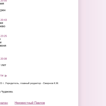
 20:55
ния
трен
 20:43
ке
оево
 23:25
ы
и
июня
 20:08
 лет
сти
20 г.
Учредитель, главный редактор - Смирнов К.М.
а Чудакова.
нала»
Неизвестный Павлов