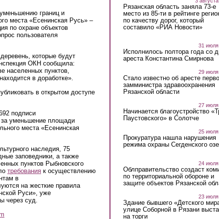
3 августа
Рязанская область заняла 73-е
 уменьшению границ и
место из 85-ти в рейтинге регио
по качеству дорог, который
го места «Есенинская Русь» –
составило «РИА Новости»
ция по охране объектов
опрос пользователя
31 июля
Исполнилось полтора года со д
 деревень, которые будут
ареста Константина Смирнова
Инспекция ОКН сообщила:
ве населенных пунктов,
29 июля
Стало известно об аресте перво
находится в доработке».
замминистра здравоохранения
Рязанской области
убликовать в открытом доступе
27 июля
Начинается благоустройство «
692 подписи
Паустовского» в Солотче
за уменьшение площади
ельного места «Есенинская
25 июля
Прокуратура нашла нарушения
режима охраны Сегденского озе
льтурного наследия, 75
дные заповедники, а также
ленных пунктов Рыбновского
24 июля
Облправительство создаст ком
ило
требования
к осуществлению
по территориальной обороне и
нтам в
защите объектов Рязанской обл
луются на жесткие правила
нской Руси», уже
23 июля
ы через суд.
Здание бывшего «Детского мир
улице Соборной в Рязани выст
am
на торги