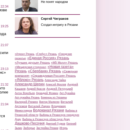
Не понят народом
 22:34
мове
Сергей Чиграков
Создал интригу в Рязани
 19:25
вода
 21:07
осили
«Атрон» Рязань
«Глобус» Рязань
«Городские
«Единая Россия» Рязань
проекты»
«Лучшие друзья» Рязань
«М5 Молл» Рязань
«Новая газета»
«Мещерская сторона»
 23:13
Рязань
«Сбербанк» Рязань
«Северная
нс»
компания»
«Справедливая Россия» Рязань
«Яблоко» Рязань
Александр Чайка
Александр Шерин
 21:32
Андрей
Алексей Фролов
что
Кашаев
Андрей Петруцкий
Андрей Красов
более
Аркадий Фомин
Антон Воробьев
Арт-Лужайка
Арт-лужайка Рязань
Беженцы из Украины
Валерий Рюмин
Виталий
Виктор Малюгин
 21:04
Артемов
Виталий Ларин
Владимир
Водоканал Рязани
Мимоглядов
Выборы в
Рязанской области
Выборы в Рязанскую городскую
тся
Думу
Выборы в Рязанскую областную Думу
Дашково-Песочня
Дмитрий Гудков
Евгений
Заборье
Игорь
Зызин
Застройка Рязани