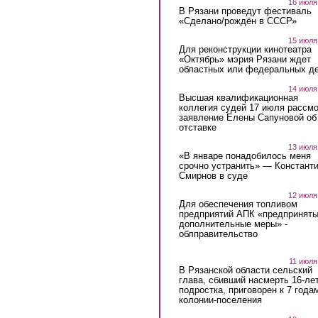
16 июля
В Рязани проведут фестиваль
«Сделано/рождён в СССР»
15 июля
Для реконструкции кинотеатра
«Октябрь» мэрия Рязани ждет
областных или федеральных де
14 июля
Высшая квалификационная
коллегия судей 17 июля рассмо
заявление Елены Сапуновой об
отставке
13 июля
«В январе понадобилось меня
срочно устранить» — Констант
Смирнов в суде
12 июля
Для обеспечения топливом
предприятий АПК «предпринят
дополнительные меры» -
облправительство
11 июля
В Рязанской области сельский
глава, сбивший насмерть 16-ле
подростка, приговорен к 7 года
колонии-поселения