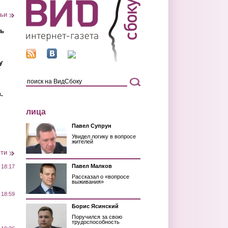
тьи
ть
у
.
лица
Павел Супрун
Увидел логику в вопросе
жителей
сти
Павел Малков
 18:17
Рассказал о «вопросе
выживания»
 18:59
Борис Ясинский
Поручился за свою
трудоспособность