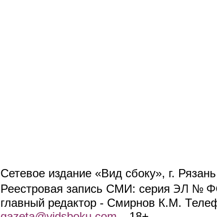
Сетевое издание «Вид сбоку», г. Рязан
ЭЛ № ФС
Реестровая запись СМИ: серия
главный редактор - Смирнов К.М. Телефо
gazeta@vidsboku.com
(link sends e-mail)
. 18+