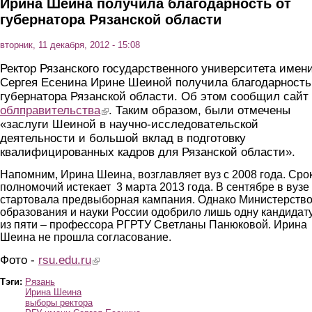
Ирина Шеина получила благодарность от
губернатора Рязанской области
вторник, 11 декабря, 2012 - 15:08
Ректор Рязанского государственного университета имен
Сергея Есенина Ирине Шеиной получила благодарность
губернатора Рязанской области. Об этом сообщил сайт
облправительства
(link is external)
. Таким образом, были отмечены
«заслуги Шеиной в научно-исследовательской
деятельности и большой вклад в подготовку
квалифицированных кадров для Рязанской области».
Напомним, Ирина Шеина, возглавляет вуз с 2008 года. Сро
полномочий истекает 3 марта 2013 года. В сентябре в вузе
стартовала предвыборная кампания. Однако Министерств
образования и науки России одобрило лишь одну кандидат
из пяти – профессора РГРТУ Светланы Панюковой. Ирина
Шеина не прошла согласование.
Фото -
rsu.edu.ru
(link is external)
Тэги:
Рязань
Ирина Шеина
выборы ректора