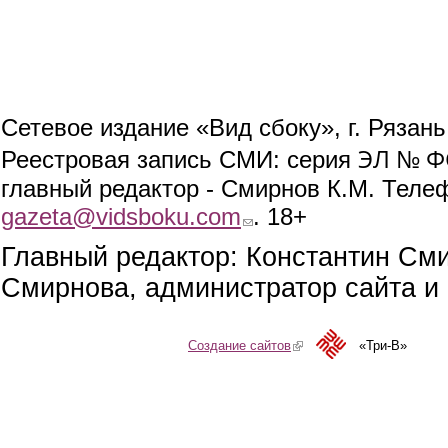
Сетевое издание «Вид сбоку», г. Рязан
ЭЛ № ФС
Реестровая запись СМИ: серия
главный редактор - Смирнов К.М. Телефо
gazeta@vidsboku.com
(link sends e-mail)
. 18+
Главный редактор: Константин См
Смирнова, администратор сайта и 
Создание сайтов
(link is external)
«Три-В»