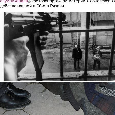
опубликовала
(link is external)
фоторепортаж об истории Слоновской О
действовавшей в 90-е в Рязани.
5.jpg
6.jpg