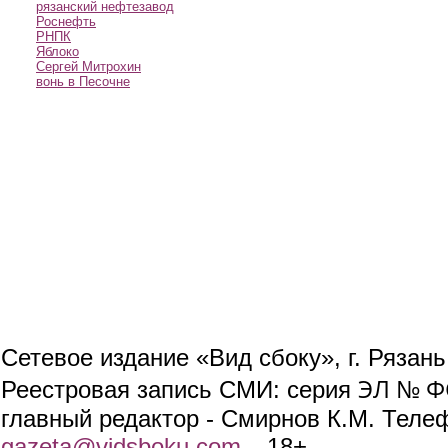
рязанский нефтезавод
Роснефть
РНПК
Яблоко
Сергей Митрохин
вонь в Песочне
Сетевое издание «Вид сбоку», г. Рязан
ЭЛ № ФС
Реестровая запись СМИ: серия
главный редактор - Смирнов К.М. Телефо
gazeta@vidsboku.com
(link sends e-mail)
. 18+