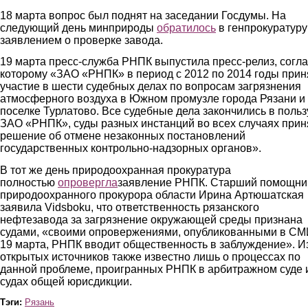
18 марта вопрос был поднят на заседании Госдумы. На
следующий день минприроды
обратилось
в генпрокуратуру
заявлением о проверке завода.
19 марта пресс-служба РНПК выпустила пресс-релиз, согл
которому «ЗАО «РНПК» в период с 2012 по 2014 годы при
участие в шести судебных делах по вопросам загрязнения
атмосферного воздуха в Южном промузле города Рязани и
поселке Турлатово. Все судебные дела закончились в польз
ЗАО «РНПК», суды разных инстанций во всех случаях при
решение об отмене незаконных постановлений
государственных контрольно-надзорных органов».
В тот же день природоохранная прокуратура
полностью
опровергла
заявление РНПК. Старший помощни
природоохранного прокурора области Ирина Артюшатская
заявила Vidsboku, что ответственность рязанского
нефтезавода за загрязнение окружающей среды признана
судами, «своими опровержениями, опубликованными в С
19 марта, РНПК вводит общественность в заблуждение». И
открытых источников также известно лишь о процессах по
данной проблеме, проигранных РНПК в арбитражном суде 
судах общей юрисдикции.
Тэги:
Рязань