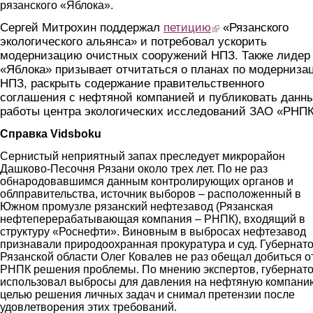
рязанского «Яблока».
Сергей Митрохин поддержал
петицию
(link is external)
«Рязанского
экологического альянса» и потребовал ускорить
модернизацию очистных сооружений НПЗ. Также лидер
«Яблока» призывает отчитаться о планах по модерниза
НПЗ, раскрыть содержание правительственного
соглашения с нефтяной компанией и публиковать данн
работы центра экологических исследований ЗАО «РНПК
Справка Vidsboku
Сернистый неприятный запах преследует микрорайон
Дашково-Песочня Рязани около трех лет. По не раз
обнародовавшимся данным контролирующих органов и
облправительства, источник выборов – расположенный в
Южном промузле рязанский нефтезавод (Рязанская
нефтеперерабатывающая компания – РНПК), входящий в
структуру «Роснефти». Виновным в выбросах нефтезавод
признавали природоохранная прокуратура и суд. Губернат
Рязанской области Олег Ковалев не раз обещал добиться о
РНПК решения проблемы. По мнению экспертов, губернат
использовал выбросы для давления на нефтяную компани
целью решения личных задач и снимал претензии после
удовлетворения этих требований.