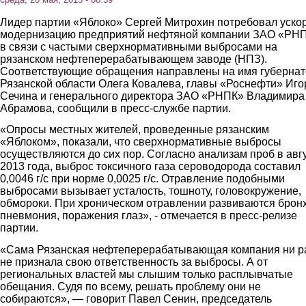
Лидер партии «Яблоко» Сергей Митрохин потребовал уско
модернизацию предприятий нефтяной компании ЗАО «РН
в связи с частыми сверхнормативными выбросами на
рязанском нефтеперерабатывающем заводе (НПЗ).
Соответствующие обращения направлены на имя губерна
Рязанской области Олега Ковалева, главы «Роснефти» Иго
Сечина и генерального директора ЗАО «РНПК» Владимира
Абрамова, сообщили в пресс-службе партии.
«Опросы местных жителей, проведенные рязанским
«Яблоком», показали, что сверхнормативные выбросы
осуществляются до сих пор. Согласно анализам проб в авг
2013 года, выброс токсичного газа сероводорода составил
0,0046 г/с при норме 0,0025 г/с. Отравление подобными
выбросами вызывает усталость, тошноту, головокружение,
обмороки. При хроническом отравлении развиваются бронх
пневмония, поражения глаз», - отмечается в пресс-релизе
партии.
«Сама Рязанская нефтеперерабатывающая компания ни р
не признала свою ответственность за выбросы. А от
региональных властей мы слышим только расплывчатые
обещания. Судя по всему, решать проблему они не
собираются», — говорит Павел Сенин, председатель