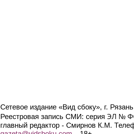
Сетевое издание «Вид сбоку», г. Рязан
ЭЛ № ФС
Реестровая запись СМИ: серия
главный редактор - Смирнов К.М. Телефо
gazeta@vidsboku.com
(link sends e-mail)
. 18+