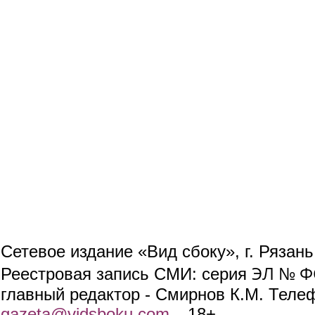
Сетевое издание «Вид сбоку», г. Рязан
ЭЛ № ФС
Реестровая запись СМИ: серия
главный редактор - Смирнов К.М. Телефо
gazeta@vidsboku.com
(link sends e-mail)
. 18+