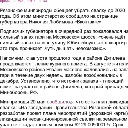
среда, 22 мая, 2019 - 11:30
Рязанское минприроды обещает убрать свалку до 2020
года. Об этом министерство сообщило на странице
губернатора Николая Любимова «Вконтакте».
Подписчик губернатора в очередной раз пожаловался н
сильный запах гари на Московском шоссе: «очень идёт
сильный запах на всю улицу Юбилейную ,аж в квартир
эта гарь проникает ,чуть дышать невозможно».
Напомним, с августа прошлого года в районе Дягилева
продолжается тление куриного помета. В августе жител
Московского района Рязани массово жаловались на зап
гари в течение двух недель, жалобы возобновились в
декабре. Установлено, что источник запаха - тлеющий
помет на участке в районе Дягилева, который принадле
Минобороны РФ.
Минприроды 20 мая
сообщило
(link is external)
, что есть план ликвид
свалки: «На заседании Правительства Рязанской облас
разработан проект плана мероприятий (дорожной карты)
ликвидации несанкционированной свалки на земельном
участке с кадастровым номером 62:29:0050001:5. Срок