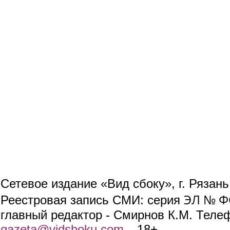
Сетевое издание «Вид сбоку», г. Рязан
ЭЛ № ФС
Реестровая запись СМИ: серия
главный редактор - Смирнов К.М. Телефо
gazeta@vidsboku.com
(link sends e-mail)
. 18+