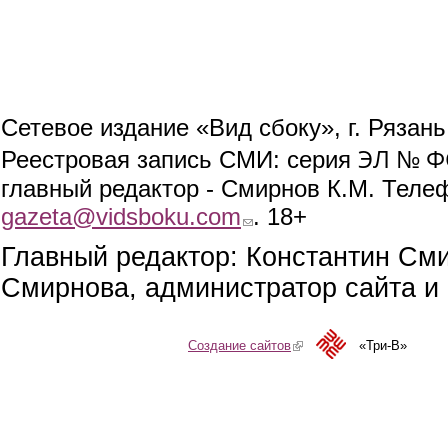
Сетевое издание «Вид сбоку», г. Рязан
ЭЛ № ФС
Реестровая запись СМИ: серия
главный редактор - Смирнов К.М. Телефо
gazeta@vidsboku.com
(link sends e-mail)
. 18+
Главный редактор: Константин См
Смирнова, администратор сайта и 
Создание сайтов
(link is external)
«Три-В»