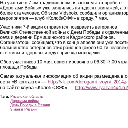
На участие в 7-ом традиционном рязанском автопробеге
«Дорогами Войны» уже заявились пятьдесят экипажей, а э
более ста человек. Об этом Vidsboku сообщили организато
мероприятия — клуб «КолобкОФФ» в среду, 7 мая.
Участники 7-й акции отправятся поздравить ветеранов
Великой Отечественной войны с Днем Победы в отдаленн
села и деревни Ермишинского и Кадомского районов.
Организаторы сообщают, что в конце апреля они уже посет
большинство ветеранов этих районов (около 60-ти человек
все живы и здоровы и ждут приезда молодежи.
Сбор участников 10 мая. ориентировочно в 06.30 -7:00 утра
площади Победы.
Самая актуальная информация об акции размещена в с
сети «В контакте» —
http://vk.com/dorogami_voyni_2014
(l
на сайте клуба «КолобкОФФ» —
http://www.ryazan4x4.ru/
Тэги:
Рязанская область
Дорогами войны
День Победы в Рязани
9 мая в Рязани