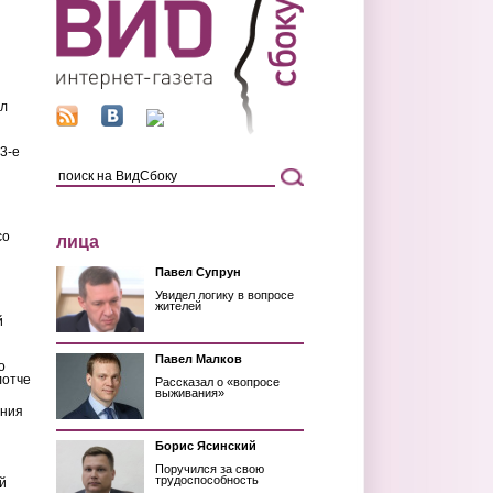
ил
3-е
со
лица
Павел Супрун
Увидел логику в вопросе
жителей
й
Павел Малков
о
лотче
Рассказал о «вопросе
выживания»
ения
Борис Ясинский
Поручился за свою
трудоспособность
й