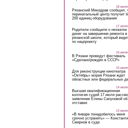
18 июля
Рязанский Минздрав сообщил, 
перинатальный центр получит 
200 единиц оборудования
17 июля
Родители сообщили о нехватке
денег на завершение ремонта в
рязанской школе, который веде
по нацпроекту
16 июля
В Рязани проведут фестиваль
«Сделано/рождён в СССР»
15 июля
Для реконструкции кинотеатра
«Октябрь» мэрия Рязани ждет
областных или федеральных де
14 июля
Высшая квалификационная
коллегия судей 17 июля рассмо
заявление Елены Сапуновой об
отставке
13 июля
«В январе понадобилось меня
срочно устранить» — Констант
Смирнов в суде