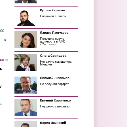
Рустам Халиков
Назначен в Тверь
200
Лариса Пастухова
Получила новую
следующая ›
должность в АФК
«Система»
Ольга Свинцова
тьи
Неудачно крышанула
Минфин
ть
Николай Любимов
Не получил портрет
у
Евгений Кириченко
.
Неудачно станцевал
Борис Ясинский