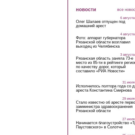
новости
все ново
6 августа
Олег Шалаев отпущен под
домашний арест
4 августа
Фото: аппарат губернатора
Рязанской области возглавил
выходец из Челябинска
3 августа
Рязанская область заняла 73-е
место из 85-ти в рейтинге регио
по качеству дорог, который
составило «РИА Новости»
31 июля
Исполнилось полтора года со д
ареста Константина Смирнова
29 июля
Стало известно об аресте перво
замминистра здравоохранения
Рязанской области
27 июля
Начинается благоустройство «
Паустовского» в Солотче