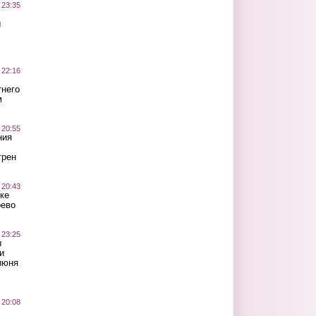
 23:35
ы
 22:16
тнего
м
 20:55
ния
трен
 20:43
ке
оево
 23:25
ы
и
июня
 20:08