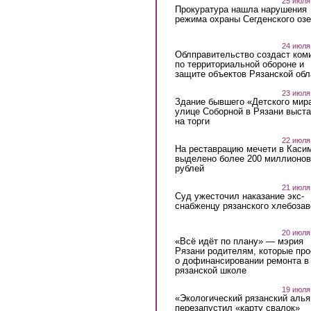
25 июля
Прокуратура нашла нарушения
режима охраны Сегденского озе
24 июля
Облправительство создаст ком
по территориальной обороне и
защите объектов Рязанской обл
23 июля
Здание бывшего «Детского мир
улице Соборной в Рязани выст
на торги
22 июля
На реставрацию мечети в Каси
выделено более 200 миллионов
рублей
21 июля
Суд ужесточил наказание экс-
снабженцу рязанского хлебоза
20 июля
«Всё идёт по плану» — мэрия
Рязани родителям, которые пр
о дофинансировании ремонта в
рязанской школе
19 июля
«Экологический рязанский алья
перезапустил «карту свалок»