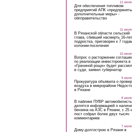
12 июля
Для обеспечения топливом
предприятий АПК «предпринят
дополнительные меры» -
облправительство
11 июля
В Рязанской области сельский
глава, сбивший насмерть 16-ле
подростка, приговорен к 7 года
колонии-поселения
10 июля
Вопрос о расторжении соглаше
по реализации инвестпроекта в
«Грачиной роще» будет рассмо
в суде, заявил губернатор
9 июля
Прокуратура объявила о провер
воздуха в микрорайоне Недост
в Рязани
8 июля
В паблике ПУВР автомобилист
делятся информацией о наличи
бензина на АЗС в Рязани, с 25 
пост собрал более двух тысяч
комментариев
7 июля
Дому-долгострою в Рязани в