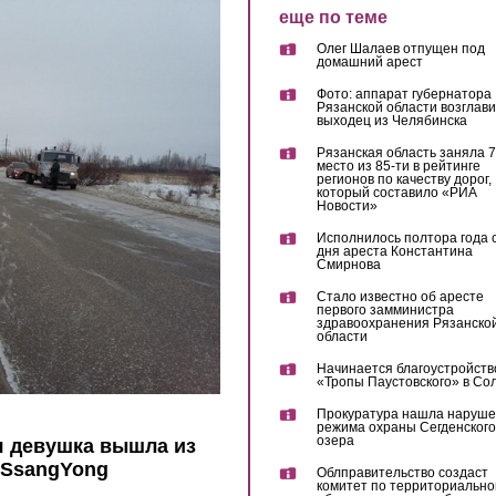
еще по теме
Олег Шалаев отпущен под
домашний арест
Фото: аппарат губернатора
Рязанской области возглав
выходец из Челябинска
Рязанская область заняла 7
место из 85-ти в рейтинге
регионов по качеству дорог,
который составило «РИА
Новости»
Исполнилось полтора года 
дня ареста Константина
Смирнова
Стало известно об аресте
первого замминистра
здравоохранения Рязанско
области
Начинается благоустройств
«Тропы Паустовского» в Со
Прокуратура нашла наруш
режима охраны Сегденского
озера
я девушка вышла из
 SsangYong
Облправительство создаст
комитет по территориально