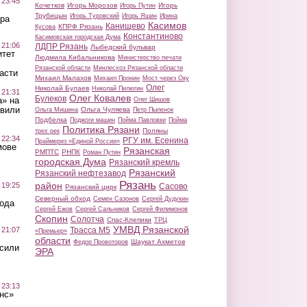
 23:45
Кочетков
Игорь Морозов
Игорь
Игорь Путин
Трубицын
Игорь Туровский
Игорь Яшин
Ирина
ра
Касимов
Канищево
КПРФ Рязань
Кусова
Константиново
Касимовская городская Дума
 21:06
ЛДПР Рязань
Лыбедский бульвар
итет
Людмила Кибальникова
Министерство печати
Рязанской области
Минлесхоз Рязанской области
асти
Михаил Малахов
Михаил Пронин
Мост через Оку
Олег
Николай Булаев
Николай Пилюгин
 21:31
Олег Ковалев
Булеков
а» на
Олег Шишов
авили
Ольга Чуляева
Ольга Мишина
Петр Пыленок
Подбелка
Поджоги машин
Пойма Павловки
Пойма
Политика Рязани
Поляны
трех рек
 22:34
РГУ им. Есенина
Праймериз «Единой России»
мове
Рязанская
РМПТС
РНПК
Роман Путин
городская Дума
Рязанский кремль
Рязанский
Рязанский нефтезавод
Рязань
район
 19:25
Сасово
Рязанский цирк
Северный обход
Семен Сазонов
Сергей Дудукин
вода
Сергей Ежов
Сергей Сальников
Сергей Филимонов
Скопин
Солотча
Спас-Клепики
ТРЦ
УМВД Рязанской
 21:07
Трасса М5
«Премьер»
области
Шаукат Ахметов
Федор Провоторов
осили
ЭРА
 23:13
нс»