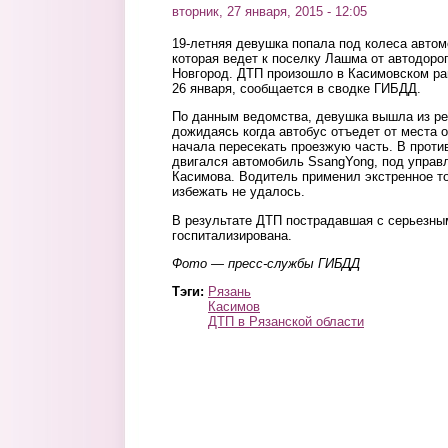
вторник, 27 января, 2015 - 12:05
19-летняя девушка попала под колеса автом
которая ведет к поселку Лашма от автодоро
Новгород. ДТП произошло в Касимовском рай
26 января, сообщается в сводке ГИБДД.
По данным ведомства, девушка вышла из ре
дожидаясь когда автобус отъедет от места о
начала пересекать проезжую часть. В прот
двигался автомобиль SsangYong, под управ
Касимова. Водитель применил экстренное т
избежать не удалось.
В результате ДТП пострадавшая с серьезн
госпитализирована.
Фото — пресс-службы ГИБДД
Тэги:
Рязань
Касимов
ДТП в Рязанской области