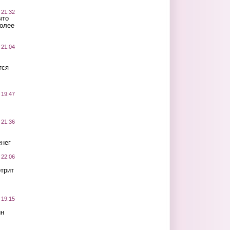
 21:32
что
более
 21:04
тся
 19:47
 21:36
нег
 22:06
трит
 19:15
ин