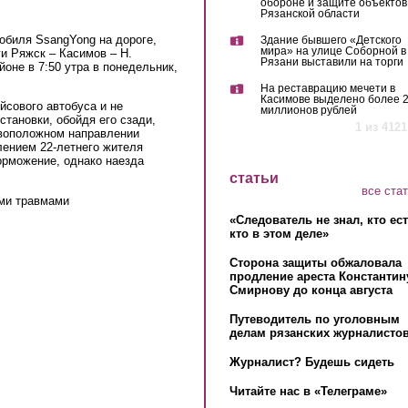
обороне и защите объектов
Рязанской области
обиля SsangYong на дороге,
Здание бывшего «Детского
мира» на улице Соборной в
ги Ряжск – Касимов – Н.
Рязани выставили на торги
оне в 7:50 утра в понедельник,
На реставрацию мечети в
Касимове выделено более 
йсового автобуса и не
миллионов рублей
становки, обойдя его сзади,
1 из 4121
ивоположном направлении
лением 22-летнего жителя
орможение, однако наезда
статьи
все ста
ыми травмами
«Следователь не знал, кто ес
кто в этом деле»
Сторона защиты обжаловала
продление ареста Константин
Смирнову до конца августа
Путеводитель по уголовным
делам рязанских журналистов
Журналист? Будешь сидеть
Читайте нас в «Телеграме»