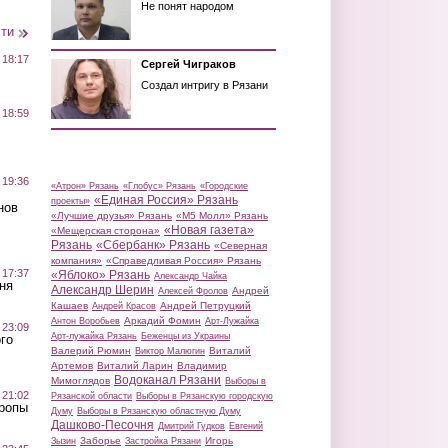
Не понят народом
сти
 18:17
Сергей Чиграков
Создал интригу в Рязани
 18:59
 19:36
«Атрон» Рязань
«Глобус» Рязань
«Городские
«Единая Россия» Рязань
проекты»
нов
«Лучшие друзья» Рязань
«М5 Молл» Рязань
«Новая газета»
«Мещерская сторона»
Рязань
«Сбербанк» Рязань
«Северная
компания»
«Справедливая Россия» Рязань
 17:37
«Яблоко» Рязань
Александр Чайка
ня
Александр Шерин
Андрей
Алексей Фролов
Кашаев
Андрей Петруцкий
Андрей Красов
Аркадий Фомин
Антон Воробьев
Арт-Лужайка
 23:09
Арт-лужайка Рязань
Беженцы из Украины
го
Валерий Рюмин
Виталий
Виктор Малюгин
Артемов
Виталий Ларин
Владимир
Водоканал Рязани
Мимоглядов
Выборы в
 21:02
Рязанской области
Выборы в Рязанскую городскую
Тропы
Думу
Выборы в Рязанскую областную Думу
Дашково-Песочня
Дмитрий Гудков
Евгений
Заборье
Игорь
Зызин
Застройка Рязани