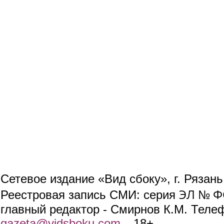
Сетевое издание «Вид сбоку», г. Рязан
ЭЛ № ФС
Реестровая запись СМИ: серия
главный редактор - Смирнов К.М. Телефо
gazeta@vidsboku.com
(link sends e-mail)
. 18+