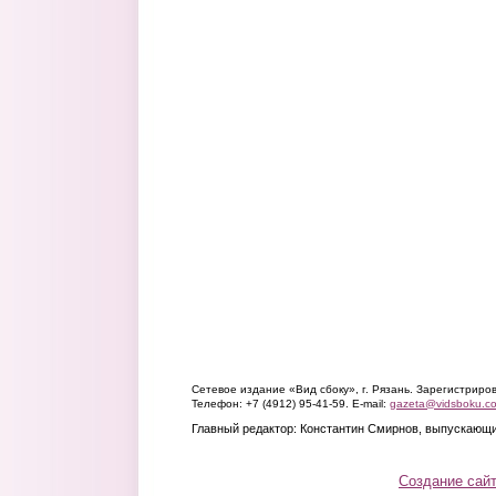
Сетевое издание «Вид сбоку», г. Рязань. Зарегистрир
Телефон: +7 (4912) 95-41-59. E-mail:
gazeta@vidsboku.c
Главный редактор: Константин Смирнов, выпускающи
Создание сай