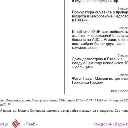
в суде, заявил губернатор
9 июля
Прокуратура объявила о провер
воздуха в микрорайоне Недост
в Рязани
8 июля
В паблике ПУВР автомобилист
делятся информацией о наличи
бензина на АЗС в Рязани, с 25 
пост собрал более двух тысяч
комментариев
7 июля
Дому-долгострою в Рязани в
следующем году исполнится 10
– дольщики
6 июля
Фото: Павел Малков встретился
Германом Грефом
все ново
ЭЛ № ФС 77 - 7826
1 от 14 апреля 20
овано Роскомнадзором. Реестровая запись СМИ: серия
(link sends e-mail)
om
. 18+
й редактор: Марина Смирнова, администратор сайта и аккаунтов в соцсетях: Светлан
Концессия «Водока
тов
(link is external)
«Три-В»