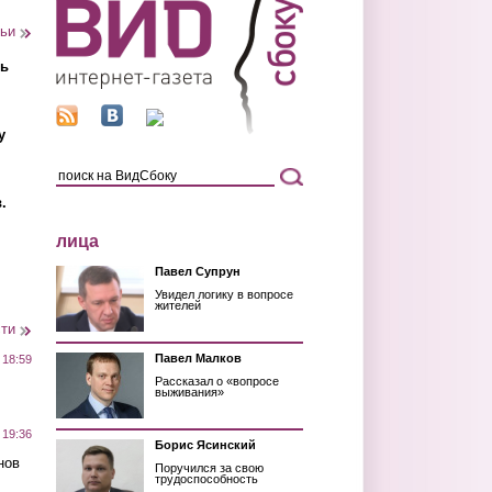
тьи
ть
у
.
лица
Павел Супрун
Увидел логику в вопросе
жителей
сти
Павел Малков
 18:59
Рассказал о «вопросе
выживания»
 19:36
Борис Ясинский
нов
Поручился за свою
трудоспособность