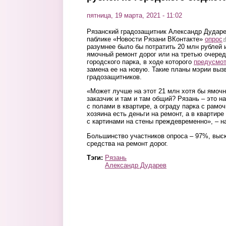
пятница, 19 марта, 2021 - 11:02
Рязанский градозащитник Александр Дударе
паблике «Новости Рязани ВКонтакте»
опрос
(
разумнее было бы потратить 20 млн рублей 
ямочный ремонт дорог или на третью очеред
городского парка, в ходе которого
предусмо
замена ее на новую. Такие планы мэрии выз
градозащитников.
«Может лучше на этот 21 млн хотя бы ямочн
заказчик и там и там общий? Рязань – это н
с полами в квартире, а ограду парка с рамоч
хозяина есть деньги на ремонт, а в квартире
с картинами на стены преждевременно», – н
Большинство участников опроса – 97%, выск
средства на ремонт дорог.
Тэги:
Рязань
Александр Дударев