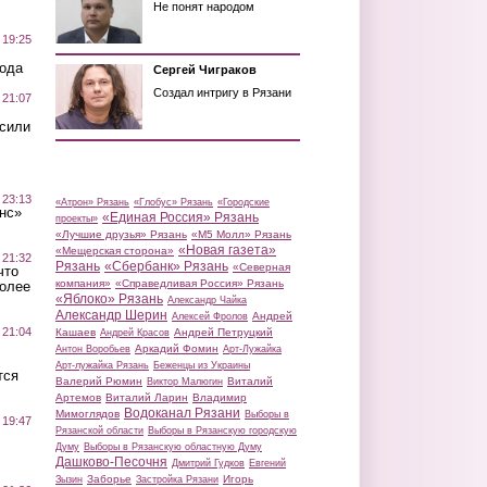
Не понят народом
 19:25
вода
Сергей Чиграков
Создал интригу в Рязани
 21:07
осили
 23:13
«Атрон» Рязань
«Глобус» Рязань
«Городские
нс»
«Единая Россия» Рязань
проекты»
«Лучшие друзья» Рязань
«М5 Молл» Рязань
«Новая газета»
«Мещерская сторона»
 21:32
Рязань
«Сбербанк» Рязань
«Северная
что
компания»
«Справедливая Россия» Рязань
более
«Яблоко» Рязань
Александр Чайка
Александр Шерин
Андрей
Алексей Фролов
 21:04
Кашаев
Андрей Петруцкий
Андрей Красов
Аркадий Фомин
Антон Воробьев
Арт-Лужайка
Арт-лужайка Рязань
Беженцы из Украины
тся
Валерий Рюмин
Виталий
Виктор Малюгин
Артемов
Виталий Ларин
Владимир
Водоканал Рязани
Мимоглядов
Выборы в
 19:47
Рязанской области
Выборы в Рязанскую городскую
Думу
Выборы в Рязанскую областную Думу
Дашково-Песочня
Дмитрий Гудков
Евгений
Заборье
Игорь
Зызин
Застройка Рязани