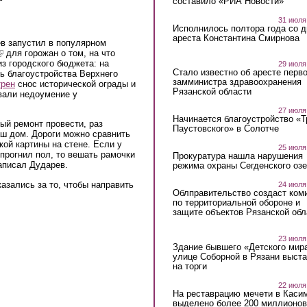
составило «РИА Новости»
31 июля
Исполнилось полтора года со д
ареста Константина Смирнова
в запустил в популярном
link is external)
для горожан о том, на что
из городского бюджета: на
29 июля
Стало известно об аресте перво
ь благоустройства Верхнего
замминистра здравоохранения
трен
снос исторической ограды и
Рязанской области
вали недоумение у
27 июля
Начинается благоустройство «
ый ремонт провести, раз
Паустовского» в Солотче
аш дом. Дороги можно сравнить
кой картины на стене. Если у
25 июля
 прогнил пол, то вешать рамочки
Прокуратура нашла нарушения
аписал Дударев.
режима охраны Сегденского озе
азались за то, чтобы направить
24 июля
Облправительство создаст ком
по территориальной обороне и
защите объектов Рязанской обл
23 июля
Здание бывшего «Детского мир
улице Соборной в Рязани выст
на торги
22 июля
На реставрацию мечети в Каси
выделено более 200 миллионов