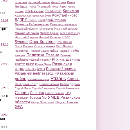
 21:36
Кочетков
Игорь Морозов
Игорь
Игорь Путин
Трубицын
Игорь Туровский
Игорь Яшин
Ирина
Касимов
Канищево
КПРФ Рязань
Кусова
нег
Константиново
Касимовская городская Дума
ЛДПР Рязань
Лыбедский бульвар
 22:06
Людмила Кибальникова
Министерство печати
трит
Рязанской области
Минлесхоз Рязанской области
Михаил Малахов
Михаил Пронин
Мост через Оку
Олег
Николай Булаев
Николай Пилюгин
Олег Ковалев
Булеков
Олег Шишов
 19:15
Ольга Чуляева
Ольга Мишина
Петр Пыленок
Подбелка
Поджоги машин
Пойма Павловки
Пойма
ин
Политика Рязани
Поляны
трех рек
РГУ им. Есенина
Праймериз «Единой России»
Рязанская
 23:35
РМПТС
РНПК
Роман Путин
городская Дума
Рязанский кремль
ы
Рязанский
Рязанский нефтезавод
Рязань
район
Сасово
Рязанский цирк
Северный обход
Семен Сазонов
Сергей Дудукин
 22:16
Сергей Ежов
Сергей Сальников
Сергей Филимонов
Скопин
Солотча
Спас-Клепики
ТРЦ
тнего
УМВД Рязанской
Трасса М5
«Премьер»
м
области
Шаукат Ахметов
Федор Провоторов
ЭРА
 20:55
ния
трен