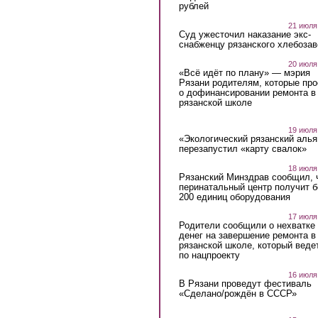
рублей
21 июля
Суд ужесточил наказание экс-
снабженцу рязанского хлебоза
20 июля
«Всё идёт по плану» — мэрия
Рязани родителям, которые пр
о дофинансировании ремонта в
рязанской школе
19 июля
«Экологический рязанский алья
перезапустил «карту свалок»
18 июля
Рязанский Минздрав сообщил, 
перинатальный центр получит 
200 единиц оборудования
17 июля
Родители сообщили о нехватке
денег на завершение ремонта в
рязанской школе, который веде
по нацпроекту
16 июля
В Рязани проведут фестиваль
«Сделано/рождён в СССР»