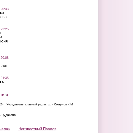
 20:43
ке
оево
 23:25
ы
и
июня
 20:08
 лет
 21:35
 с
сти
20 г.
Учредитель, главный редактор - Смирнов К.М.
а Чудакова.
нала»
Неизвестный Павлов