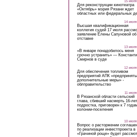
15 июля
Для реконструкции кинотеатра
«Октябрь» мэрия Рязани ждет
областных или федеральных де
14 июля
Высшая квалификационная
коллегия судей 17 июля рассмо
заявление Елены Сапуновой об
отставке
13 июля
«В январе понадобилось меня
срочно устранить» — Констант
Смирнов в суде
12 июля
Для обеспечения топливом
предприятий АПК «предпринят
дополнительные меры» -
облправительство
11 июля
В Рязанской области сельский
глава, сбивший насмерть 16-ле
подростка, приговорен к 7 года
колонии-поселения
10 июля
Вопрос о расторжении соглаше
по реализации инвестпроекта в
«Грачиной роще» будет рассмо