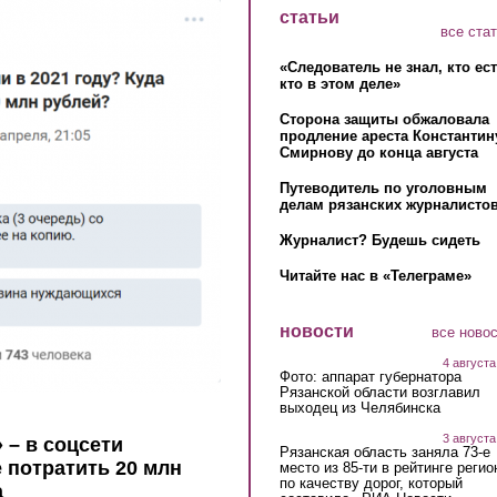
статьи
все ста
«Следователь не знал, кто ес
кто в этом деле»
Сторона защиты обжаловала
продление ареста Константин
Смирнову до конца августа
Путеводитель по уголовным
делам рязанских журналистов
Журналист? Будешь сидеть
Читайте нас в «Телеграме»
новости
все ново
4 августа
Фото: аппарат губернатора
Рязанской области возглавил
выходец из Челябинска
3 августа
 – в соцсети
Рязанская область заняла 73-е
е потратить 20 млн
место из 85-ти в рейтинге регио
по качеству дорог, который
а