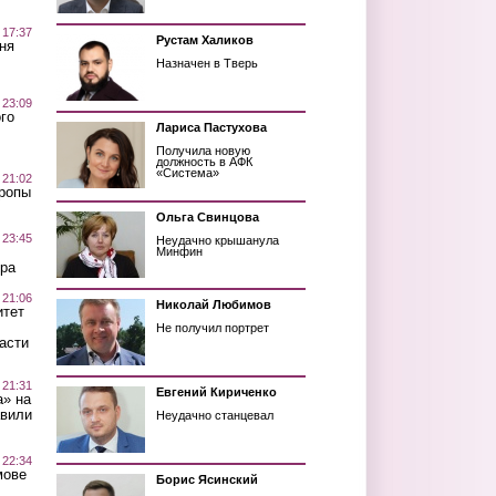
 17:37
Рустам Халиков
ня
Назначен в Тверь
 23:09
го
Лариса Пастухова
Получила новую
должность в АФК
«Система»
 21:02
Тропы
Ольга Свинцова
 23:45
Неудачно крышанула
Минфин
ра
 21:06
Николай Любимов
итет
Не получил портрет
асти
 21:31
Евгений Кириченко
а» на
авили
Неудачно станцевал
 22:34
мове
Борис Ясинский