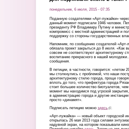
понедельник, 6 июля, 2015 - 07:35
Поданную создателями «Арт-лужайки» через
данный момент подписали 1946 человек. Пе
президенту РФ Владимиру Путину и министр
компромисс с местной администрацией и по
поддержку со стороны государственных вла
Напомним, по сообщению создателей «Арт-
обязала проект закрыться до 8 июля. «Как 
совсем не соответствуют архитектурному ст
воспитанию прекрасного в нашей молодежи..
сообщения.
В петиции, в частности, говорится: «летом 2
мы столкнулись с проблемой, что наши пост
архитектурному стилю города, проще говоря
вплоть до того, что префектура города Рязан
стоит большее количество биотуалетов, чем
момент мы находимся под угрозой закрытия,
в администрацию города и другие инстанции 
просто «динамят».
Подписать петицию можно
здесь
(link is exter
.
«Арт-лужайка» — новый объект городской и
открылась 26 мая 2013 года силами энтузиа
надувной экран, на котором показывали кин
Подробнее читайте
здесь
. Затем на арт-луж