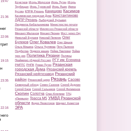
 19:47
Кочетков
Игорь Морозов
Игорь
Игорь Путин
Трубицын
Игорь Туровский
Игорь Яшин
Ирина
Касимов
Канищево
КПРФ Рязань
Кусова
Константиново
Касимовская городская Дума
 21:36
ЛДПР Рязань
Лыбедский бульвар
Людмила Кибальникова
Министерство печати
нег
Рязанской области
Минлесхоз Рязанской области
Михаил Малахов
Михаил Пронин
Мост через Оку
 22:06
Олег
Николай Булаев
Николай Пилюгин
Олег Ковалев
Булеков
Олег Шишов
трит
Ольга Чуляева
Ольга Мишина
Петр Пыленок
Подбелка
Поджоги машин
Пойма Павловки
Пойма
Политика Рязани
Поляны
трех рек
РГУ им. Есенина
Праймериз «Единой России»
 19:15
Рязанская
РМПТС
РНПК
Роман Путин
ин
городская Дума
Рязанский кремль
Рязанский
Рязанский нефтезавод
Рязань
район
Сасово
Рязанский цирк
 23:35
Северный обход
Семен Сазонов
Сергей Дудукин
ы
Сергей Ежов
Сергей Сальников
Сергей Филимонов
Скопин
Солотча
Спас-Клепики
ТРЦ
УМВД Рязанской
Трасса М5
«Премьер»
области
Шаукат Ахметов
Федор Провоторов
ЭРА
 22:16
тнего
м