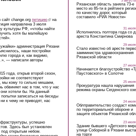
3 августа
Рязанская область заняла 73-е
место из 85-ти в рейтинге регио
по качеству дорог, который
составило «РИА Новости»
 сайт change.org
петицию
(link is external)
на
тиция направлена 3 июля
у культуры РФ, «чтобы найти
31 июля
Исполнилось полтора года со д
лучить хотя бы малейшую
ареста Константина Смирнова
стей».
29 июля
лужайки» администрация Рязани
Стало известно об аресте перво
выяснилось, наши постройки
замминистра здравоохранения
илю города и, как видимо,
Рязанской области
.», — написали авторы
27 июля
Начинается благоустройство «
015 года, открыв второй сезон,
Паустовского» в Солотче
ройки не соответствуют
25 июля
, мы кому то сильно мешаем,
Прокуратура нашла нарушения
ь обвиняет нас в том, что у нас
режима охраны Сегденского озе
 они хотели бы. На данный
 попытки записаться на беседы
ни к чему не приводят, нас
24 июля
Облправительство создаст ком
по территориальной обороне и
защите объектов Рязанской обл
nal)
нфраструктуры, успешно
23 июля
Здание бывшего «Детского мир
стов. Здесь был установлен
улице Соборной в Рязани выст
о под открытым небом.
на торги
айке стали бесплатно проводить