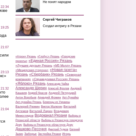
Не понят народом
 22:34
мове
Сергей Чиграков
Создал интригу в Рязани
 19:25
вода
 21:07
осили
«Атрон» Рязань
«Глобус» Рязань
«Городские
«Единая Россия» Рязань
проекты»
«Лучшие друзья» Рязань
«М5 Молл» Рязань
«Новая газета»
«Мещерская сторона»
 23:13
Рязань
«Сбербанк» Рязань
«Северная
нс»
компания»
«Справедливая Россия» Рязань
«Яблоко» Рязань
Александр Чайка
Александр Шерин
 21:32
Андрей
Алексей Фролов
что
Кашаев
Андрей Петруцкий
Андрей Красов
более
Аркадий Фомин
Антон Воробьев
Арт-Лужайка
Арт-лужайка Рязань
Беженцы из Украины
Валерий Рюмин
Виталий
Виктор Малюгин
 21:04
Артемов
Виталий Ларин
Владимир
Водоканал Рязани
Мимоглядов
Выборы в
Рязанской области
Выборы в Рязанскую городскую
тся
Думу
Выборы в Рязанскую областную Думу
Дашково-Песочня
Дмитрий Гудков
Евгений
Заборье
Игорь
Зызин
Застройка Рязани