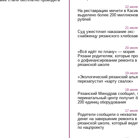
22 июля
На реставрацию мечети в Каси
выделено более 200 миллионов
рублей
21 июля
Суд ужесточил наказание экс-
снабженцу рязанского хлебоза
20 июля
«Всё идёт по плану» — мэрия
Рязани родителям, которые пр
о дофинансировании ремонта в
рязанской школе
19 июля
«Экологический рязанский алья
перезапустил «карту свалок»
18 июля
Рязанский Минздрав сообщил, 
перинатальный центр получит 
200 единиц оборудования
17 июля
Родители сообщили о нехватке
денег на завершение ремонта в
рязанской школе, который веде
по нацпроекту