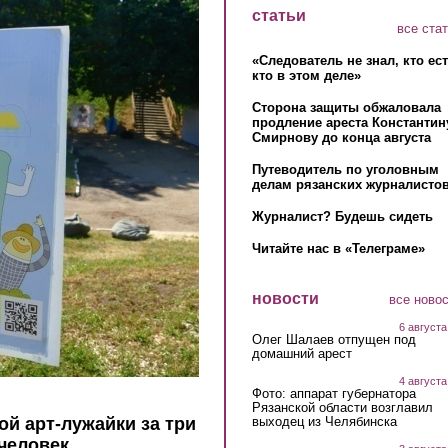
статьи
все ста
«Следователь не знал, кто ес
кто в этом деле»
Сторона защиты обжаловала
продление ареста Константин
Смирнову до конца августа
Путеводитель по уголовным
делам рязанских журналистов
Журналист? Будешь сидеть
Читайте нас в «Телеграме»
новости
все ново
6 августа
Олег Шалаев отпущен под
домашний арест
4 августа
Фото: аппарат губернатора
Рязанской области возглавил
выходец из Челябинска
й арт-лужайки за три
человек