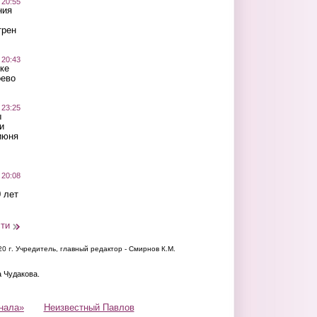
 20:55
ния
трен
 20:43
ке
оево
 23:25
ы
и
июня
 20:08
 лет
сти
20 г.
Учредитель, главный редактор - Смирнов К.М.
а Чудакова.
нала»
Неизвестный Павлов