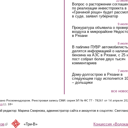
10 июля
Вопрос о расторжении соглаше
по реализации инвестпроекта в
«Грачиной роще» будет рассмо
в суде, заявил губернатор
9 июля
Прокуратура объявила о провер
воздуха в микрорайоне Недост
в Рязани
8 июля
В паблике ПУВР автомобилист
делятся информацией о наличи
бензина на АЗС в Рязани, с 25 
пост собрал более двух тысяч
комментариев
7 июля
Дому-долгострою в Рязани в
следующем году исполнится 10
– дольщики
все ново
ЭЛ № ФС 77 - 7826
1 от 14 апреля 20
овано Роскомнадзором. Реестровая запись СМИ: серия
(link sends e-mail)
om
. 18+
й редактор: Марина Смирнова, администратор сайта и аккаунтов в соцсетях: Светлан
Концессия «Водока
тов
(link is external)
«Три-В»