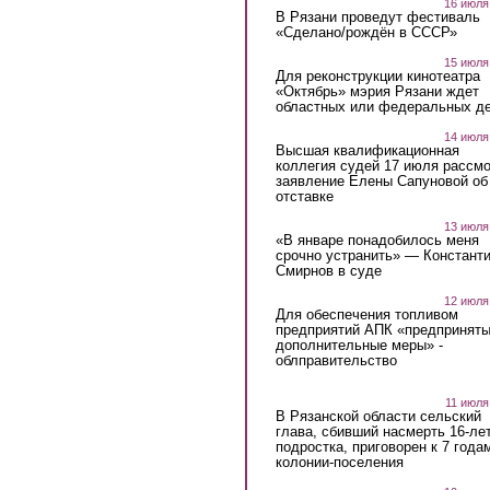
16 июля
В Рязани проведут фестиваль
«Сделано/рождён в СССР»
15 июля
Для реконструкции кинотеатра
«Октябрь» мэрия Рязани ждет
областных или федеральных де
14 июля
Высшая квалификационная
коллегия судей 17 июля рассмо
заявление Елены Сапуновой об
отставке
13 июля
«В январе понадобилось меня
срочно устранить» — Констант
Смирнов в суде
12 июля
Для обеспечения топливом
предприятий АПК «предпринят
дополнительные меры» -
облправительство
11 июля
В Рязанской области сельский
глава, сбивший насмерть 16-ле
подростка, приговорен к 7 года
колонии-поселения