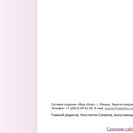
Сетевое издание «Вид сбоку», г. Рязань. Зарегистрир
Телефон: +7 (4912) 95-41-59. E-mail:
gazeta@vidsboku.c
Главный редактор: Константин Смирнов, выпускающи
Создание сай