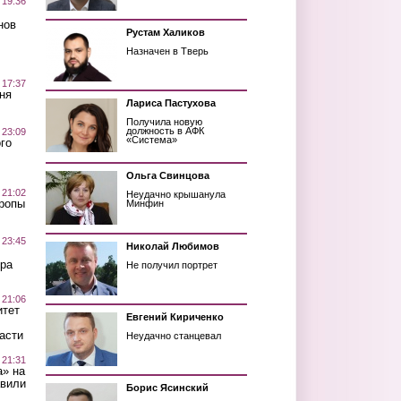
 19:36
нов
Рустам Халиков
Назначен в Тверь
 17:37
ня
Лариса Пастухова
Получила новую
должность в АФК
 23:09
«Система»
го
Ольга Свинцова
 21:02
Неудачно крышанула
Тропы
Минфин
 23:45
Николай Любимов
ра
Не получил портрет
 21:06
итет
Евгений Кириченко
асти
Неудачно станцевал
 21:31
а» на
авили
Борис Ясинский