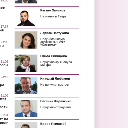
 19:36
нов
Рустам Халиков
Назначен в Тверь
 17:37
ня
Лариса Пастухова
Получила новую
должность в АФК
 23:09
«Система»
го
Ольга Свинцова
 21:02
Неудачно крышанула
Тропы
Минфин
 23:45
Николай Любимов
ра
Не получил портрет
 21:06
итет
Евгений Кириченко
асти
Неудачно станцевал
 21:31
а» на
авили
Борис Ясинский