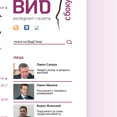
тьи
ть
у
.
лица
Павел Супрун
Увидел логику в вопросе
жителей
сти
Павел Малков
 18:17
Рассказал о «вопросе
выживания»
 18:59
Борис Ясинский
Поручился за свою
трудоспособность