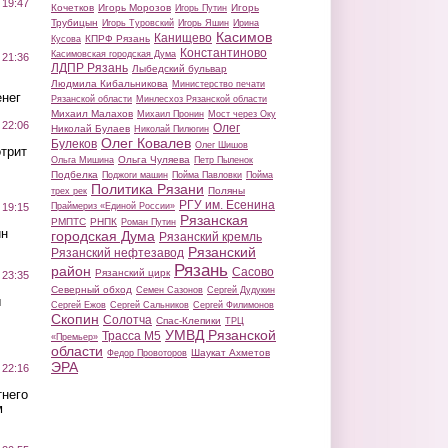
 19:47
Кочетков
Игорь Морозов
Игорь
Игорь Путин
Трубицын
Игорь Туровский
Игорь Яшин
Ирина
Касимов
Канищево
КПРФ Рязань
Кусова
Константиново
Касимовская городская Дума
 21:36
ЛДПР Рязань
Лыбедский бульвар
Людмила Кибальникова
Министерство печати
нег
Рязанской области
Минлесхоз Рязанской области
Михаил Малахов
Михаил Пронин
Мост через Оку
 22:06
Олег
Николай Булаев
Николай Пилюгин
Олег Ковалев
Булеков
Олег Шишов
трит
Ольга Чуляева
Ольга Мишина
Петр Пыленок
Подбелка
Поджоги машин
Пойма Павловки
Пойма
Политика Рязани
Поляны
трех рек
РГУ им. Есенина
Праймериз «Единой России»
 19:15
Рязанская
РМПТС
РНПК
Роман Путин
ин
городская Дума
Рязанский кремль
Рязанский
Рязанский нефтезавод
Рязань
район
Сасово
Рязанский цирк
 23:35
Северный обход
Семен Сазонов
Сергей Дудукин
ы
Сергей Ежов
Сергей Сальников
Сергей Филимонов
Скопин
Солотча
Спас-Клепики
ТРЦ
УМВД Рязанской
Трасса М5
«Премьер»
области
Шаукат Ахметов
Федор Провоторов
ЭРА
 22:16
тнего
м