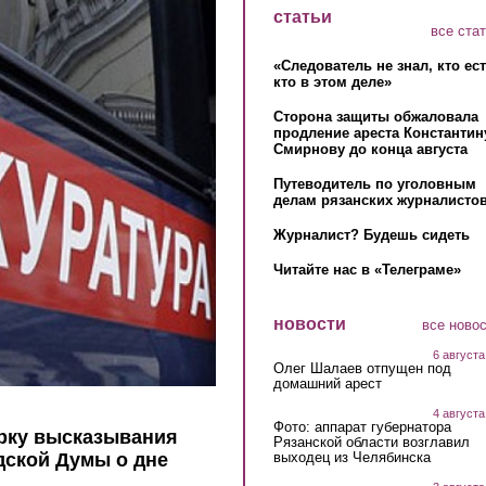
статьи
все ста
«Следователь не знал, кто ес
кто в этом деле»
Сторона защиты обжаловала
продление ареста Константин
Смирнову до конца августа
Путеводитель по уголовным
делам рязанских журналистов
Журналист? Будешь сидеть
Читайте нас в «Телеграме»
новости
все ново
6 августа
Олег Шалаев отпущен под
домашний арест
4 августа
Фото: аппарат губернатора
ерку высказывания
Рязанской области возглавил
выходец из Челябинска
дской Думы о дне