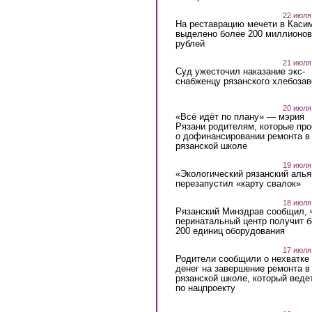
22 июля
На реставрацию мечети в Каси
выделено более 200 миллионов
рублей
21 июля
Суд ужесточил наказание экс-
снабженцу рязанского хлебоза
20 июля
«Всё идёт по плану» — мэрия
Рязани родителям, которые пр
о дофинансировании ремонта в
рязанской школе
19 июля
«Экологический рязанский алья
перезапустил «карту свалок»
18 июля
Рязанский Минздрав сообщил, 
перинатальный центр получит 
200 единиц оборудования
17 июля
Родители сообщили о нехватке
денег на завершение ремонта в
рязанской школе, который веде
по нацпроекту