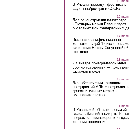
16 июля
В Рязани проведут фестиваль
«Сделано/рождён в СССР»
15 июля
Для реконструкции кинотеатра
«Октябрь» мэрия Рязани ждет
областных или федеральных де
14 июля
Высшая квалификационная
коллегия судей 17 июля рассмо
заявление Елены Сапуновой об
отставке
13 июля
«В январе понадобилось меня
срочно устранить» — Констант
Смирнов в суде
12 июля
Для обеспечения топливом
предприятий АПК «предпринят
дополнительные меры» -
облправительство
11 июля
В Рязанской области сельский
глава, сбивший насмерть 16-ле
подростка, приговорен к 7 года
колонии-поселения