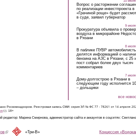
10 июля
Вопрос о расторжении соглаше
по реализации инвестпроекта в
«Грачиной роще» будет рассмо
в суде, заявил губернатор
9 июля
Прокуратура объявила о провер
воздуха в микрорайоне Недост
в Рязани
8 июля
В паблике ПУВР автомобилист
делятся информацией о наличи
бензина на АЗС в Рязани, с 25 
пост собрал более двух тысяч
комментариев
7 июля
Дому-долгострою в Рязани в
следующем году исполнится 10
– дольщики
все ново
ЭЛ № ФС 77 - 7826
1 от 14 апреля 20
овано Роскомнадзором. Реестровая запись СМИ: серия
(link sends e-mail)
om
. 18+
й редактор: Марина Смирнова, администратор сайта и аккаунтов в соцсетях: Светлан
Концессия «Водока
тов
(link is external)
«Три-В»