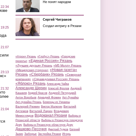
Не понят народом
 22:34
мове
Сергей Чиграков
Создал интригу в Рязани
 19:25
вода
 21:07
осили
«Атрон» Рязань
«Глобус» Рязань
«Городские
«Единая Россия» Рязань
проекты»
«Лучшие друзья» Рязань
«М5 Молл» Рязань
«Новая газета»
«Мещерская сторона»
 23:13
Рязань
«Сбербанк» Рязань
«Северная
нс»
компания»
«Справедливая Россия» Рязань
«Яблоко» Рязань
Александр Чайка
Александр Шерин
 21:32
Андрей
Алексей Фролов
что
Кашаев
Андрей Петруцкий
Андрей Красов
более
Аркадий Фомин
Антон Воробьев
Арт-Лужайка
Арт-лужайка Рязань
Беженцы из Украины
Валерий Рюмин
Виталий
Виктор Малюгин
 21:04
Артемов
Виталий Ларин
Владимир
Водоканал Рязани
Мимоглядов
Выборы в
Рязанской области
Выборы в Рязанскую городскую
тся
Думу
Выборы в Рязанскую областную Думу
Дашково-Песочня
Дмитрий Гудков
Евгений
Заборье
Игорь
Зызин
Застройка Рязани