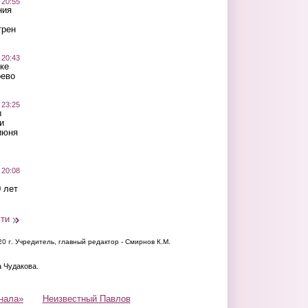
 20:55
ния
трен
 20:43
ке
оево
 23:25
ы
и
июня
 20:08
 лет
сти
20 г.
Учредитель, главный редактор - Смирнов К.М.
а Чудакова.
нала»
Неизвестный Павлов