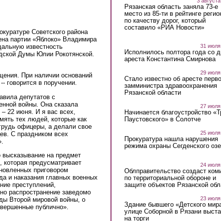
3 августа
Рязанская область заняла 73-е
место из 85-ти в рейтинге регио
по качеству дорог, который
составило «РИА Новости»
окуратуре Советского района
ена партии «Яблоко» Владимира
дальную известность
31 июля
Исполнилось полтора года со д
дской Думы Юлии Рокотянской.
ареста Константина Смирнова
29 июля
щения. При наличии оснований
Стало известно об аресте перво
-- говорится в поручении.
замминистра здравоохранения
Рязанской области
авила депутатов с
енной войны. Она сказала
27 июля
– 22 июня. И я вас всех,
Начинается благоустройство «
мять тех людей, которые как
Паустовского» в Солотче
 грудь офицеры, а делали свое
25 июля
ев. С праздником всех
Прокуратура нашла нарушения
».
режима охраны Сегденского озе
о высказывание на предмет
, которая предусматривает
24 июля
ановленных приговором
Облправительство создаст ком
да и наказания главных военных
по территориальной обороне и
защите объектов Рязанской обл
ение преступлений,
вно распространение заведомо
23 июля
ды Второй мировой войны, о
Здание бывшего «Детского мир
овершенные публично».
улице Соборной в Рязани выст
на торги