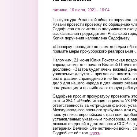
пятница, 16 июля, 2021 - 16:04
Прокуратура Рязанской области поручила пр
Рязани провести проверку по обращению чл
Садофьева относительно получившего скан
высказывания председателя Рязанской горо
Копия поручения направлена Садофьеву.
«Проверку проведите по всем доводам обра
примите меры прокурорского реагирования», 
Напомним, 21 июня Юлия Рокотянская поздр
«праздником» дня начала Великой Отечеств
дословно: «Завтра будет очень важный день 
уважаемые депутаты, приглашаю почтить па
раз отдавали справедливо и не били себя в
дело для нашего народа и для наших рязанц
наступающим и спасибо за активную работу
Садофьев просит прокуратуру проверить эт
статья 354.1 «Реабилитация нацизма» УК РФ
ответственность за «отрицание фактов, уст
Международного военного трибунала для су
преступников европейских стран оси, одобр
установленных указанным приговором, а ра
ложных сведений о деятельности СССР в го
ветеранах Великой Отечественной войны, с
Подробнее об этом
здесь
.