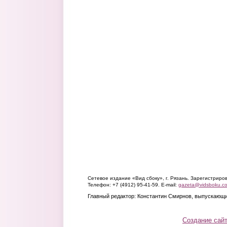
Сетевое издание «Вид сбоку», г. Рязань. Зарегистрир
Телефон: +7 (4912) 95-41-59. E-mail:
gazeta@vidsboku.c
Главный редактор: Константин Смирнов, выпускающи
Создание сай