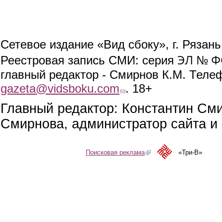
Сетевое издание «Вид сбоку», г. Рязан
ЭЛ № ФС
Реестровая запись СМИ: серия
главный редактор - Смирнов К.М. Телефо
gazeta@vidsboku.com
(link sends e-mail)
. 18+
Главный редактор: Константин См
Смирнова, администратор сайта и 
Поисковая реклама
(link is external)
«Три-В»