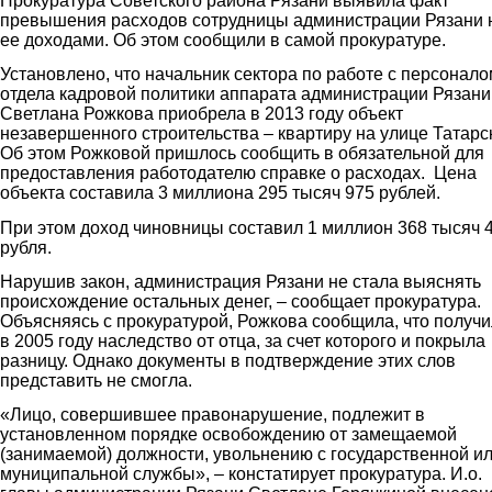
Прокуратура Советского района Рязани выявила факт
превышения расходов сотрудницы администрации Рязани 
ее доходами. Об этом сообщили в самой прокуратуре.
Установлено, что начальник сектора по работе с персонало
отдела кадровой политики аппарата администрации Рязани
Светлана Рожкова приобрела в 2013 году объект
незавершенного строительства – квартиру на улице Татарс
Об этом Рожковой пришлось сообщить в обязательной для
предоставления работодателю справке о расходах. Цена
объекта составила 3 миллиона 295 тысяч 975 рублей.
При этом доход чиновницы составил 1 миллион 368 тысяч 
рубля.
Нарушив закон, администрация Рязани не стала выяснять
происхождение остальных денег, – сообщает прокуратура.
Объясняясь с прокуратурой, Рожкова сообщила, что получ
в 2005 году наследство от отца, за счет которого и покрыла
разницу. Однако документы в подтверждение этих слов
представить не смогла.
«Лицо, совершившее правонарушение, подлежит в
установленном порядке освобождению от замещаемой
(занимаемой) должности, увольнению с государственной и
муниципальной службы», – констатирует прокуратура. И.о.