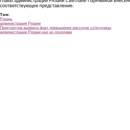
главы администрации Рязани Светлане Горячкиной внесен
соответствующее представление.
Тэги:
Рязань
администрация Рязани
Прокуратура выявила факт превышения расходов сотрудницы
администрации Рязани над ее доходами